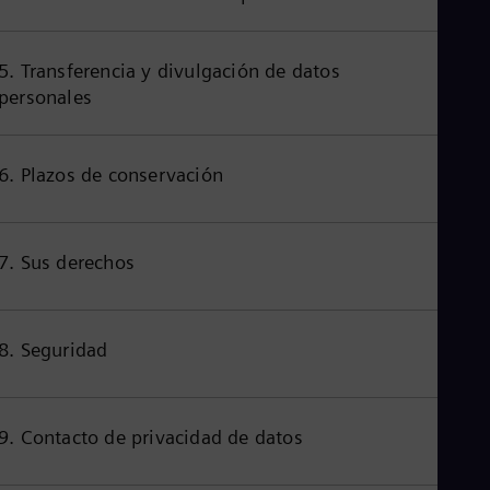
Cze
Češ
De
5. Transferencia y divulgación de datos
Dan
personales
Dom
Spa
Eg
Eng
6. Plazos de conservación
Fin
Fin
Fra
Fre
7. Sus derechos
Ge
Ger
Gh
Eng
Glo
8. Seguridad
Eng
Gr
Gre
Gu
9. Contacto de privacidad de datos
Spa
Hu