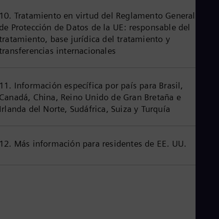
Eng
Ind
10. Tratamiento en virtud del Reglamento General
Bah
de Protección de Datos de la UE: responsable del
Ira
tratamiento, base jurídica del tratamiento y
Eng
Isr
transferencias internacionales
Heb
Ita
Ital
11. Información específica por país para Brasil,
Ivo
Eng
Canadá, China, Reino Unido de Gran Bretaña e
Ja
Irlanda del Norte, Sudáfrica, Suiza y Turquía
Jap
Ka
Kaz
Kor
12. Más información para residentes de EE. UU.
Kor
Ku
Eng
Mal
Eng
Me
Spa
Mo