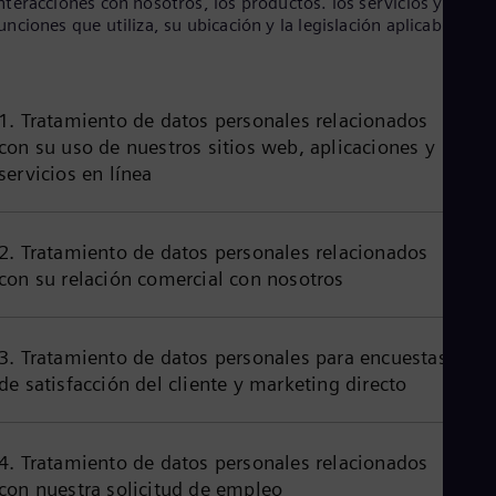
nteracciones con nosotros, los productos. los servicios y
Aus
unciones que utiliza, su ubicación y la legislación aplicable.
Deu
Ba
Eng
Be
Fre
1. Tratamiento de datos personales relacionados
Bol
con su uso de nuestros sitios web, aplicaciones y
Spa
servicios en línea
Bra
Por
Bul
Bul
2. Tratamiento de datos personales relacionados
Ca
con su relación comercial con nosotros
Eng
Chi
Spa
Chi
3. Tratamiento de datos personales para encuestas
Chi
de satisfacción del cliente y marketing directo
Co
Spa
Cos
Spa
4. Tratamiento de datos personales relacionados
Cro
con nuestra solicitud de empleo
Cro