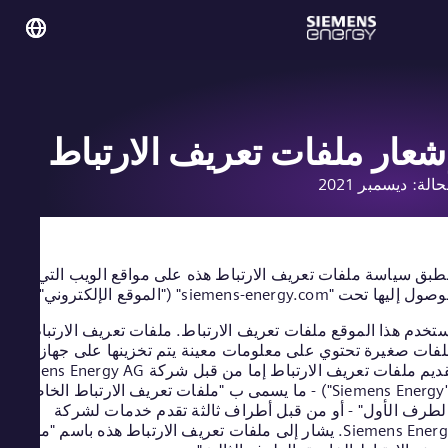
y on
abia
lish
عار ملفات تعريف الارتباط
الة: ديسمبر 2021
obal
lish
بق سياسة ملفات تعريف الارتباط هذه على مواقع الويب التي يمكن
يها تحت "siemens-energy.com" ("الموقع الإلكتروني").
خدم هذا الموقع ملفات تعريف الارتباط. ملفات تعريف الارتباط هي
eria
ات صغيرة تحتوي على معلومات معينة يتم تخزينها على جهازك. يتم
lish
تقديم ملفات تعريف الارتباط إما من قبل شركة Siemens Energy AG
tina
("Siemens Energy") - ما يسمى ب "ملفات تعريف الارتباط الخاصة
nish
طرف الأول" - أو من قبل أطراف ثالثة تقدم خدمات لشركة
alia
Siemens Energy. يشار إلى ملفات تعريف الارتباط هذه باسم "ملفات
lish