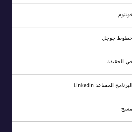
نثوم
طوط جوجل
 الحقيقة
برنامج المساعد LinkedIn
سج