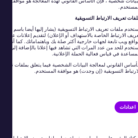
انات شخصية ، فإن الأساس القانوني لهذه المعالجة هو موافقة
lish
ستخدم.
ands
utch
ات تعريف الارتباط التسويقية
agua
nish
خدم ملفات تعريف الارتباط التسويقية (يشار إليها أيضا باسم ملفات
eria
يف الارتباط الخاصة بالاستهداف أو الإعلان) لتقديم إعلانات على
lish
قع ويب تابعة لجهات خارجية أكثر صلة بك وباهتماماتك. كما أنها
way
خدم للحد من عدد المرات التي تشاهد فيها إعلانا بالإضافة إلى
gian
ساعدة في قياس فعالية الحملة الإعلانية.
man
lish
ساس القانوني لمعالجة البيانات الشخصية فيما يتعلق بملفات تعريف
stan
رتباط التسويقية (إن وجدت) هو موافقة المستخدم.
lish
ama
nish
Peru
nish
ines
اعدادات
lish
and
lish
ugal
uese
tar