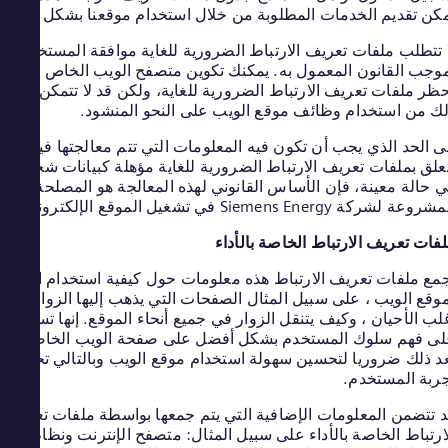
blic
ن تقديم الخدمات المطلوبة من خلال استخدام موقعنا بشكل صحيح.
tina
تتطلب ملفات تعريف الارتباط الضرورية للغاية موافقة المستخدم
ark
جب القانون المعمول به. يمكنك تكوين متصفح الويب الخاص بك
nish
blic
ر ملفات تعريف الارتباط الضرورية للغاية، ولكن قد لا تتمكن بعد
 من استخدام وظائف موقع الويب على النحو المنشود.
nish
ypt
 الحد الذي يجب أن تكون فيه المعلومات التي تتم معالجتها فيما
lish
land
لق بملفات تعريف الارتباط الضرورية للغاية مؤهلة كبيانات شخصية
حالة معينة، فإن الأساس القانوني لهذه المعالجة هو المصلحة
nish
ance
 لشركة Siemens Energy في تشغيل الموقع الإلكتروني.
ench
any
ات تعريف الارتباط الخاصة بالأداء
man
ع ملفات تعريف الارتباط هذه معلومات حول كيفية استخدام الزوار
ana
قع الويب ، على سبيل المثال الصفحات التي يذهب إليها الزوار في
lish
obal
ب الأحيان ، وكيف يتنقل الزوار في جميع أنحاء الموقع. إنها تساعدنا
 فهم سلوك المستخدم بشكل أفضل على صفحة الويب الخاصة بنا.
lish
ece
 ذلك ضروريا لتحسين سهولة استخدام موقع الويب وبالتالي تحسين
reek
بة المستخدم.
ala
تتضمن المعلومات الإضافية التي يتم جمعها بواسطة ملفات تعريف
nish
ary
رتباط الخاصة بالأداء على سبيل المثال: متصفح الإنترنت ونظام