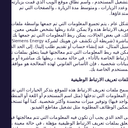
lish
شغيل المستخدم ، واسم نطاق موقع الويب الذي قمت بزيارته سابقا
esia
عدد الزيارات ، ومتوسط مدة الزيارة ، والصفحات التي تم
hasa
دعاؤها.
Iraq
lish
ل عام ، يتم تجميع المعلومات التي تم جمعها بواسطة ملفات
rael
يف الارتباط هذه ولا يمكن عادة ربطها بشخص طبيعي معين. ومع
brew
، في بعض الحالات، يمكن ربط المعلومات التي تم جمعها بك
taly
مباشرة (شريطة أن تكشف عن هويتك لشركة Siemens Energy، على
alian
سبيل المثال، عند إنشاء حساب أو تقديم طلب إلينا). إلى الحد الذي
oast
ن فيه ربط المعلومات التي تتم معالجتها فيما يتعلق بملفات تعريف
lish
رتباط الخاصة بالأداء ، في حالة معينة ، ربطها بك مباشرة أو مؤهلة
pan
انات شخصية ، فإن الأساس القانوني لهذه المعالجة هو موافقة
nese
ستخدم الخاصة بك.
tan
zakh
ات تعريف الارتباط الوظيفية
 of)
rean
ح ملفات تعريف الارتباط هذه للموقع بتذكر الخيارات التي تقوم بها
ait
المعلومات التي تدخلها (مثل اسم المستخدم أو اللغة أو المنطقة التي
lish
اجد فيها) وتوفير ميزات محسنة وأكثر شخصية. كما أنها تستخدم
ysia
كين الوظائف المطلوبة مثل تشغيل مقاطع الفيديو.
lish
ico
 الحد الذي يجب أن تكون فيه المعلومات التي تتم معالجتها فيما
nish
لق بملفات تعريف الارتباط الوظيفية مؤهلة ، في حالة معينة ،
cco