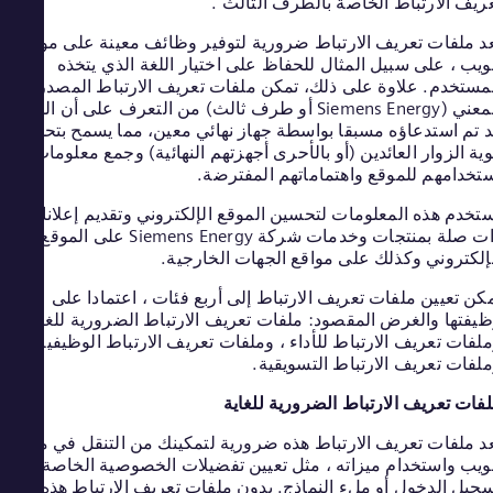
يف الارتباط الخاصة بالطرف الثالث".
tria
tsch
 ملفات تعريف الارتباط ضرورية لتوفير وظائف معينة على موقع
esh
يب ، على سبيل المثال للحفاظ على اختيار اللغة الذي يتخذه
lish
ستخدم. علاوة على ذلك، تمكن ملفات تعريف الارتباط المصدر
ium
المعني (Siemens Energy أو طرف ثالث) من التعرف على أن الموقع
ench
تم استدعاؤه مسبقا بواسطة جهاز نهائي معين، مما يسمح بتحديد
ivia
ة الزوار العائدين (أو بالأحرى أجهزتهم النهائية) وجمع معلومات حول
nish
azil
خدامهم للموقع واهتماماتهم المفترضة.
uese
خدم هذه المعلومات لتحسين الموقع الإلكتروني وتقديم إعلانات
aria
ذات صلة بمنتجات وخدمات شركة Siemens Energy على الموقع
rian
ada
لكتروني وكذلك على مواقع الجهات الخارجية.
lish
ن تعيين ملفات تعريف الارتباط إلى أربع فئات ، اعتمادا على
hile
فتها والغرض المقصود: ملفات تعريف الارتباط الضرورية للغاية ،
nish
hina
فات تعريف الارتباط للأداء ، وملفات تعريف الارتباط الوظيفية ،
فات تعريف الارتباط التسويقية.
nese
bia
ات تعريف الارتباط الضرورية للغاية
nish
Rica
 ملفات تعريف الارتباط هذه ضرورية لتمكينك من التنقل في موقع
nish
يب واستخدام ميزاته ، مثل تعيين تفضيلات الخصوصية الخاصة بك أو
atia
يل الدخول أو ملء النماذج. بدون ملفات تعريف الارتباط هذه ، لا
tian