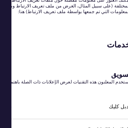
نك العثور على معلومات مفصلة حول ملفات تعريف الارتباط
ختلفة (على سبيل المثال، الغرض من ملف تعريف الارتباط ومتلقي
lish
nia
علومات التي تم جمعها بواسطة ملف تعريف الارتباط) هنا:
lish
abia
lish
rbia
bian
دمات
pore
lish
akia
ovak
enia
nian
ويق
rica
خدم المعلنون هذه التقنيات لعرض الإعلانات ذات الصلة باهتماماتك.
lish
pain
nish
den
dish
ل كليك
land
tsch
land
lish