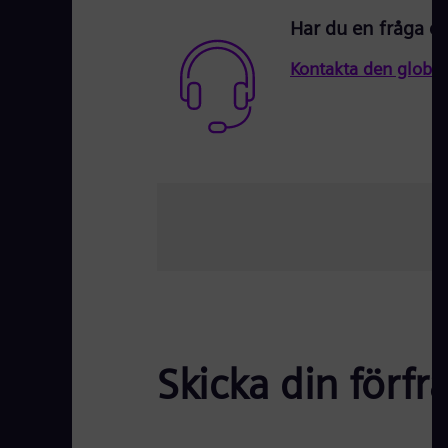
Har du en fråga el
Kontakta den global
Skicka din förfrå