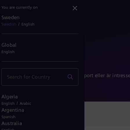
You are currently on
Sweden
/
Swedish
English
Global
English
s
vsett om du har frågor, behöver support eller är intress
finns vi här för att hjälpa dig.
Algeria
/
English
Arabic
Argentina
Spanish
Australia