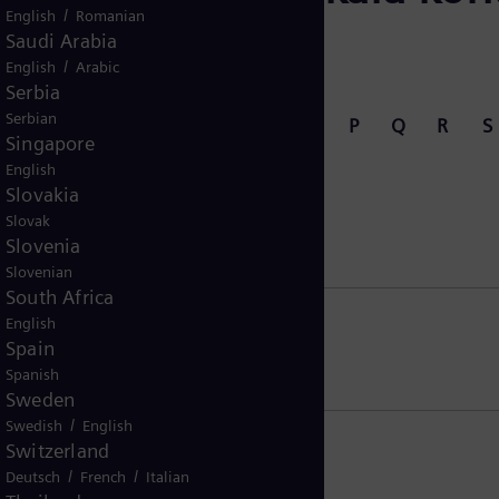
/
English
Romanian
Saudi Arabia
/
English
Arabic
Serbia
Serbian
G
H
I
J
K
L
M
N
P
Q
R
S
Singapore
English
Slovakia
Slovak
Slovenia
Slovenian
South Africa
English
Spain
Spanish
Sweden
/
Swedish
English
Switzerland
/
/
Deutsch
French
Italian