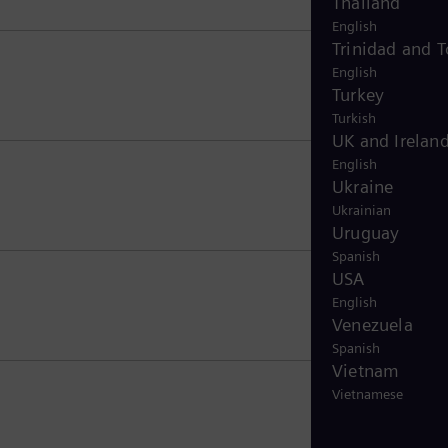
Thailand
English
Trinidad and 
English
Turkey
Turkish
UK and Irelan
English
Ukraine
Ukrainian
Uruguay
Spanish
USA
English
Venezuela
Spanish
Vietnam
Vietnamese