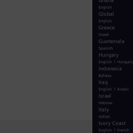
Ghana
English
Global
English
Greece
Greek
Guatemala
Spanish
Hungary
/
English
Hungari
Indonesia
Bahasa
Iraq
/
English
Arabic
Israel
Hebrew
Italy
Italian
Ivory Coast
/
English
French