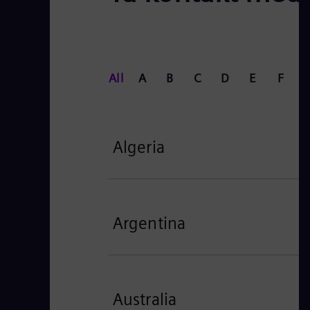
All
A
B
C
D
E
F
Algeria
Argentina
Australia