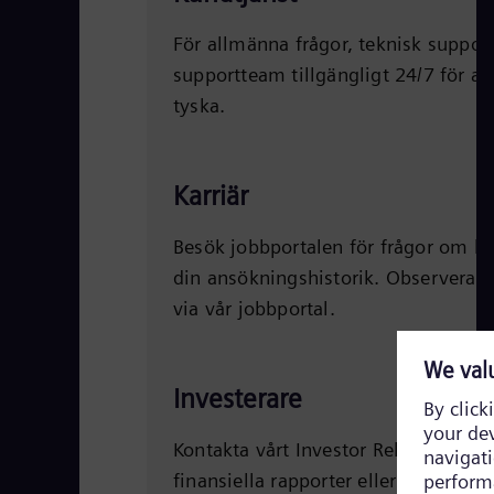
För allmänna frågor, teknisk support 
supportteam tillgängligt 24/7 för at
tyska.
Karriär
Besök jobbportalen för frågor om ledig
din ansökningshistorik. Observera a
via vår jobbportal.
Investerare
Kontakta vårt Investor Relations-team
finansiella rapporter eller bolagssty