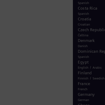
Spanish
Costa Rica
Spanish
Croatia
Croatian
Czech Republi
Čeština
Denmark
Danish
Dominican Rep
Spanish
Egypt
/
English
Arabic
Finland
/
Finnish
Swedish
France
French
Germany
German