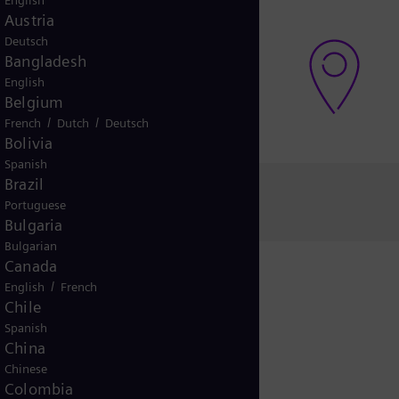
English
Austria
ler behöver du hjälp?
Deutsch
a supporten
Bangladesh
English
Belgium
/
/
French
Dutch
Deutsch
Bolivia
Spanish
Brazil
Portuguese
Bulgaria
Bulgarian
Canada
/
English
French
Chile
gan till oss
Spanish
China
Chinese
Colombia