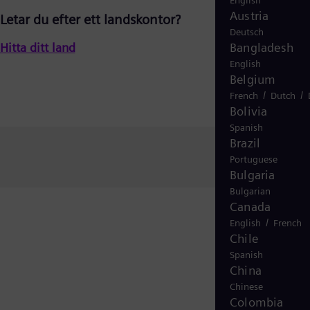
English
Austria
Letar du efter ett landskontor?
Deutsch
Hitta ditt land
Bangladesh
English
Belgium
/
/
French
Dutch
Bolivia
Spanish
Brazil
Portuguese
Bulgaria
Bulgarian
Canada
/
English
French
Chile
Spanish
China
Chinese
Colombia