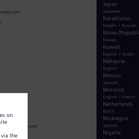
Japan
Japanese
nergy.com
Kazakhstan
5
/
Kazakh
Russian
Korea (Republi
Korean
Kuwait
/
English
Arabic
Malaysia
English
Mexico
Spanish
Morocco
/
English
French
Netherlands
Dutch
Nicaragua
Spanish
siemens-energy.com
Nigeria