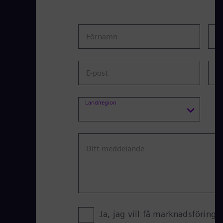
Förnamn
E
E-post
F
Land/region
Ditt meddelande
Ja, jag vill få marknadsföring