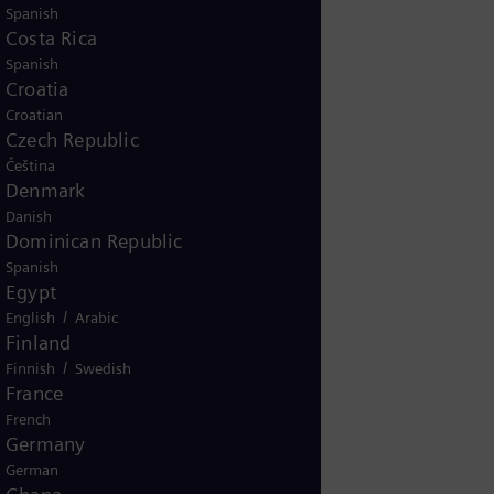
Spanish
Costa Rica
Spanish
fternamn
Croatia
Croatian
Czech Republic
öretagsnamn
Čeština
Denmark
Danish
Dominican Republic
Spanish
Egypt
/
English
Arabic
Finland
/
Finnish
Swedish
France
French
Germany
German
sinformation från Siemens