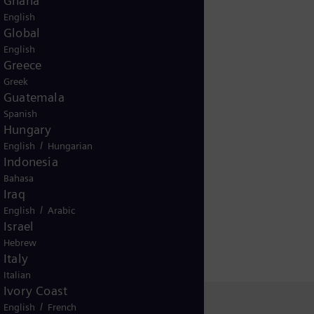
Ghana
iga intressen och ge mitt
English
ivs i detalj här.
Global
English
Greece
Greek
Guatemala
Spanish
Hungary
/
English
Hungarian
Indonesia
Bahasa
Iraq
/
English
Arabic
Israel
Hebrew
Italy
Italian
Ivory Coast
/
English
French