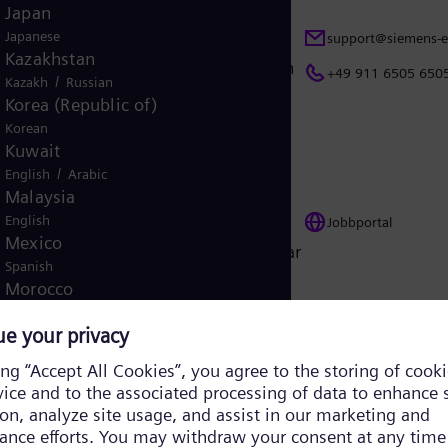
Japan
Japanese
eller försäljningssupport är vårt
support@siemens-e
Kazakhstan
t hjälpa dig på engelska, spanska och
+49 911 6505 650
/
Kazakh
Russian
Korea (Republic of)
Korean
Kuwait
/
English
Arabic
Malaysia
English
a jobb eller för att få tillgång till
Jobbportal
Mexico
tt vi endast tar emot jobbansökningar
Spanish
Morocco
/
English
French
Netherlands
Dutch
Nicaragua
Spanish
 för aktierelaterade frågor,
investorrelations@
Nigeria
rningsrelaterad information.
+49 89 207084040