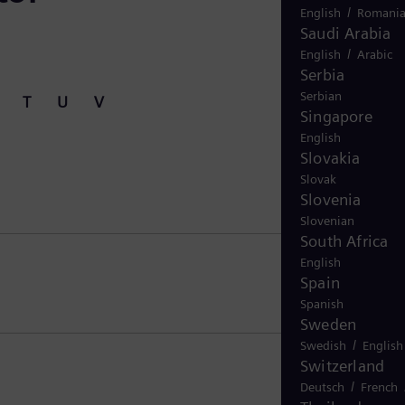
/
English
Romani
Saudi Arabia
/
English
Arabic
Serbia
Serbian
T
U
V
Singapore
English
Slovakia
Slovak
Slovenia
Slovenian
South Africa
English
Spain
Spanish
Sweden
/
Swedish
English
Switzerland
/
Deutsch
French