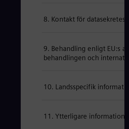
8. Kontakt för datasekretess
9. Behandling enligt EU:s a
behandlingen och internatio
10. Landsspecifik informati
11. Ytterligare information 