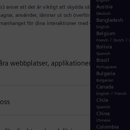
English
Austria
) anser att det är viktigt att skydda säkerheten och
Deutsch
 lagrar, använder, lämnar ut och överför (hädanefter
Bangladesh
manhanget för dina interaktioner med oss, produkterna
English
Belgium
/
/
French
Dutch
Bolivia
Spanish
Brazil
ra webbplatser, applikationer och
Portuguese
Bulgaria
Bulgarian
Canada
/
English
French
Chile
 oss
Spanish
China
Chinese
Colombia