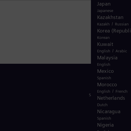
Japan
Japanese
Kazakhstan
/
Kazakh
Russian
Korea (Republi
Korean
Kuwait
/
English
Arabic
Malaysia
English
Mexico
Spanish
Morocco
/
English
French
Stay in Touch
Netherlands
Dutch
Nicaragua
Spanish
Nigeria