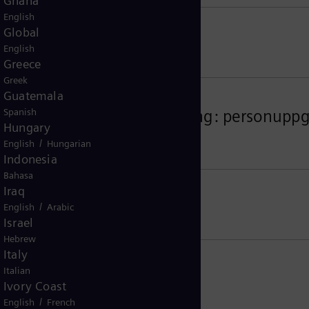
Ghana
English
Global
English
Greece
Greek
Guatemala
llmänna dataskyddsförordning: personuppgif
Spanish
Hungary
nella överföringar
/
English
Hungarian
Indonesia
Bahasa
Iraq
on
/
English
Arabic
Israel
Hebrew
Italy
Italian
för invånare i USA
Ivory Coast
/
English
French