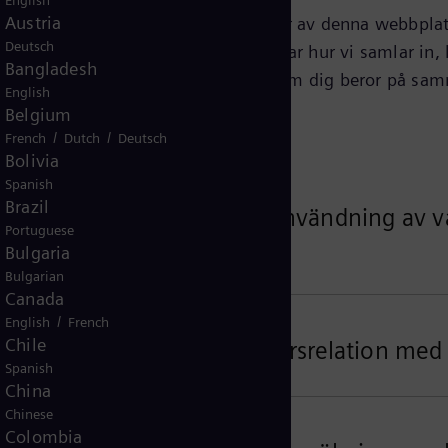
English
Austria
 denna sida identifieras som operatör av denna webbplats
Deutsch
 Detta integritetsmeddelande förklarar hur vi samlar in,
Bangladesh
e personuppgifter som vi samlar in om dig beror på sam
English
er, din plats och tillämplig lag.
Belgium
/
/
French
Dutch
Deutsch
Bolivia
Spanish
Brazil
gifter i samband med din användning av vå
Portuguese
Bulgaria
Bulgarian
Canada
/
English
French
Chile
fter relaterade till din affärsrelation med
Spanish
China
Chinese
Colombia