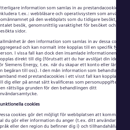
Eng
Ind
tterligare information som samlas in av prestandacookies kan
Bah
nkludera t.ex.: webbläsare och operativsystem som används,
Ira
omännamnet på den webbplats som du tidigare besökt,
Eng
ntalet besök, genomsnittlig varaktighet för besöket och
Isr
esökta sidor.
Heb
Ita
 allmänhet är den information som samlas in av dessa cookies
Ital
ggregerad och kan normalt inte kopplas till en specifik fysisk
Ivo
erson. I vissa fall kan dock den insamlade informationen
Eng
opplas direkt till dig (förutsatt att du har avslöjat din identitet
Ja
ör Siemens Energy, t.ex. när du skapar ett konto eller lämnar i
Jap
n begäran till oss). I den mån information som behandlas i
Ka
amband med prestandacookies i ett visst fall kan kopplas direk
Kaz
ill dig eller på annat sätt kvalificeras som personuppgifter, är
Kor
en rättsliga grunden för den behandlingen ditt
Kor
användarsamtycke.
Ku
Eng
unktionella cookies
Mal
Eng
essa cookies gör det möjligt för webbplatsen att komma ihåg
Me
al du gör eller information du anger (t.ex. ditt användarnamn,
Spa
pråk eller den region du befinner dig i) och tillhandahålla
Mo