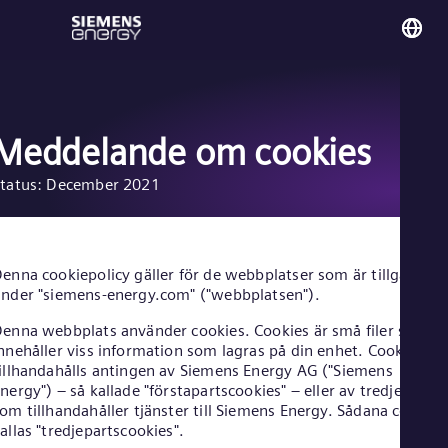
You
Sw
Swe
Meddelande om cookies
tatus: December 2021
Glo
Eng
enna cookiepolicy gäller för de webbplatser som är tillgänglig
nder "siemens-energy.com" ("webbplatsen").
enna webbplats använder cookies. Cookies är små filer som
Alg
nnehåller viss information som lagras på din enhet. Cookies
Eng
illhandahålls antingen av Siemens Energy AG ("Siemens
Arg
nergy") – så kallade "förstapartscookies" – eller av tredje part
Spa
om tillhandahåller tjänster till Siemens Energy. Sådana cookies
Aus
allas "tredjepartscookies".
Eng