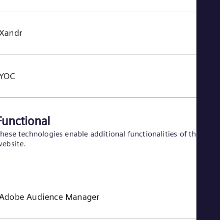
Xandr
YOC
Functional
hese technologies enable additional functionalities of the
ebsite.
Adobe Audience Manager