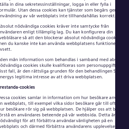
Cze
tälla in dina sekretessinställningar, logga in eller fylla i
ormulär. Utan dessa cookies kan tjänster som begärs genom
Češ
De
nvändning av vår webbplats inte tillhandahållas korrekt.
Dan
Dom
bsolut nödvändiga cookies kräver inte samtycke från
nvändaren enligt tillämplig lag. Du kan konfigurera din
Spa
Eg
ebbläsare så att den blockerar absolut nödvändiga cookies,
Eng
en du kanske inte kan använda webbplatsens funktioner som
Fin
vsett.
Fin
Fra
 den mån information som behandlas i samband med absolut
Fre
ödvändiga cookies skulle kvalificeras som personuppgifter i et
Ge
isst fall, är den rättsliga grunden för den behandlingen Siemen
Ger
nergys legitima intresse av att driva webbplatsen.
Gh
Eng
restanda-cookies
Glo
essa cookies samlar in information om hur besökare använder
Eng
Gr
n webbplats, till exempel vilka sidor besökare går till oftast oc
Gre
ur besökare rör sig på webbplatsen. De hjälper oss att bättre
Gu
örstå en användares beteende på vår webbsida. Detta är
Spa
ödvändigt för att förbättra användarvänligheten på en
Hu
ebbplats och därmed förbättra användarens upplevelse.