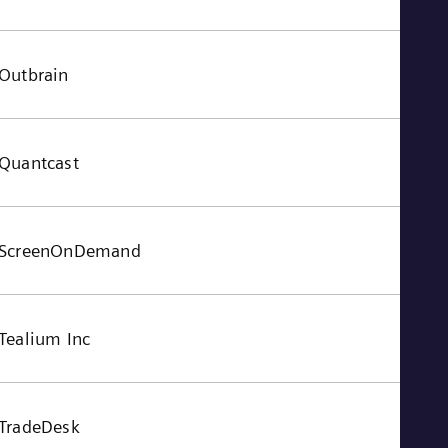
Outbrain
Quantcast
ScreenOnDemand
Tealium Inc
TradeDesk