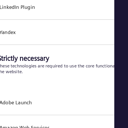
LinkedIn Plugin
Yandex
Strictly necessary
hese technologies are required to use the core functionality of
he website.
Adobe Launch
Amazon Web Services