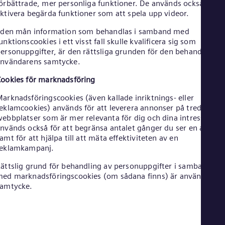
örbättrade, mer personliga funktioner. De används också för at
Eng
ktivera begärda funktioner som att spela upp videor.
Net
Dut
 den mån information som behandlas i samband med
Nic
unktionscookies i ett visst fall skulle kvalificera sig som
Spa
ersonuppgifter, är den rättsliga grunden för den behandlingen
Nig
nvändarens samtycke.
Eng
No
ookies för marknadsföring
Nor
Om
arknadsföringscookies (även kallade inriktnings- eller
Eng
eklamcookies) används för att leverera annonser på tredje part
Pak
ebbplatser som är mer relevanta för dig och dina intressen. D
Eng
nvänds också för att begränsa antalet gånger du ser en annon
Pa
amt för att hjälpa till att mäta effektiviteten av en
Spa
reklamkampanj.
Per
Spa
ättslig grund för behandling av personuppgifter i samband
Phi
ed marknadsföringscookies (om sådana finns) är användaren
Eng
samtycke.
Po
Pol
Por
Por
Qa