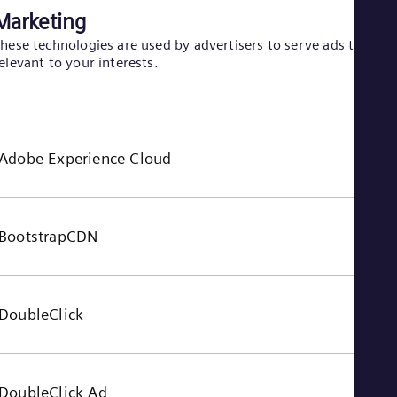
Tri
Marketing
Eng
Tur
hese technologies are used by advertisers to serve ads that ar
Tur
elevant to your interests.
UK 
Eng
Ukr
Ukr
Ur
Adobe Experience Cloud
Spa
US
Eng
Ve
Spa
BootstrapCDN
Vi
Vie
DoubleClick
DoubleClick Ad