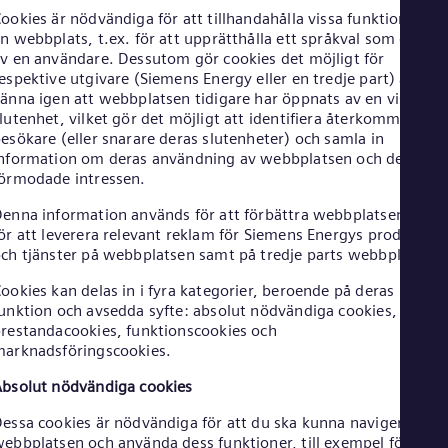
Aus
ookies är nödvändiga för att tillhandahålla vissa funktioner på
Deu
n webbplats, t.ex. för att upprätthålla ett språkval som gjorts
Ba
v en användare. Dessutom gör cookies det möjligt för
Eng
espektive utgivare (Siemens Energy eller en tredje part) att
Be
änna igen att webbplatsen tidigare har öppnats av en viss
Fre
lutenhet, vilket gör det möjligt att identifiera återkommande
Bol
esökare (eller snarare deras slutenheter) och samla in
Spa
Bra
nformation om deras användning av webbplatsen och deras
örmodade intressen.
Por
Bul
enna information används för att förbättra webbplatsen och
Bul
Ca
ör att leverera relevant reklam för Siemens Energys produkter
ch tjänster på webbplatsen samt på tredje parts webbplatser.
Eng
Chi
ookies kan delas in i fyra kategorier, beroende på deras
Spa
Chi
unktion och avsedda syfte: absolut nödvändiga cookies,
restandacookies, funktionscookies och
Chi
Co
arknadsföringscookies.
Spa
Cos
bsolut nödvändiga cookies
Spa
essa cookies är nödvändiga för att du ska kunna navigera på
Cro
ebbplatsen och använda dess funktioner, till exempel för att
Cro