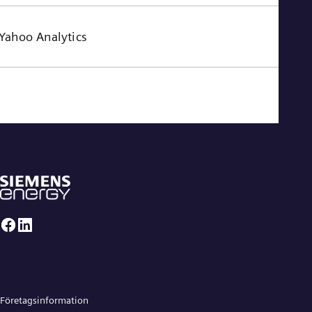
Yahoo Analytics
Företagsinformation