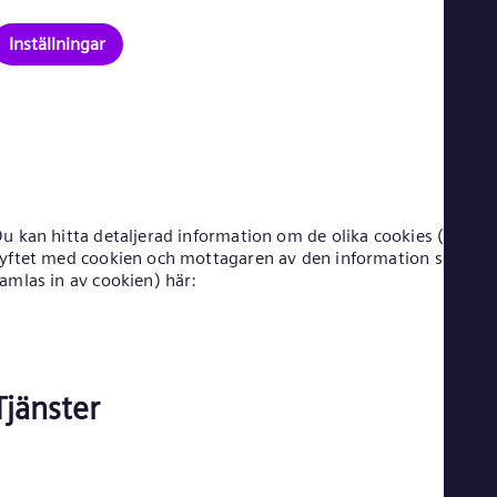
Eng
Ro
Inställningar
Eng
Sau
Eng
Ser
Ser
Sin
Eng
Slo
Slo
u kan hitta detaljerad information om de olika cookies (t.ex.
Slo
yftet med cookien och mottagaren av den information som
Slo
amlas in av cookien) här:
Sou
Eng
Spa
Spa
Sw
Tjänster
Swe
Swi
Deu
Tha
Eng