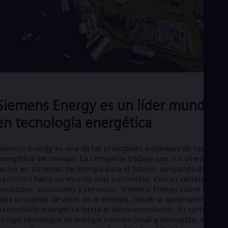
Eng
Ind
Bah
Ira
Eng
Isr
Heb
Ita
Ital
Ivo
Eng
Siemens Energy es un líder mundial
Ja
Jap
en tecnología energética
Ka
Kaz
Kor
iemens Energy es una de las principales empresas de tecnologí
Kor
nergética del mundo. La compañía trabaja con sus clientes y
Ku
ocios en sistemas de energía para el futuro, apoyando así la
Eng
ransición hacia un mundo más sostenible. Con su cartera de
Mal
roductos, soluciones y servicios, Siemens Energy cubre casi
Eng
oda la cadena de valor de la energía, desde la generación y
Me
ransmisión energética hasta el almacenamiento. Su cartera
Spa
ncluye tecnología de energía convencional y renovable, como
Mo