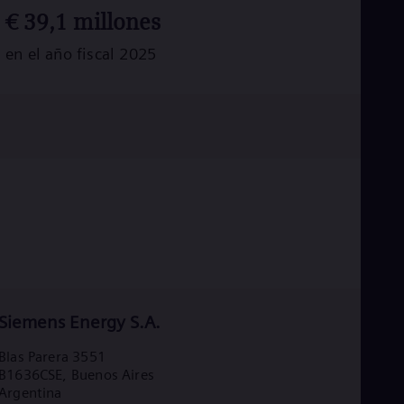
Tri
€
39,1
millones
Eng
Tur
en el año fiscal 2025
Tur
UK 
Eng
Ukr
Ukr
Ur
Spa
US
Eng
Ve
Spa
Vi
Vie
Siemens Energy S.A.
Blas Parera 3551
B1636CSE, Buenos Aires
Argentina