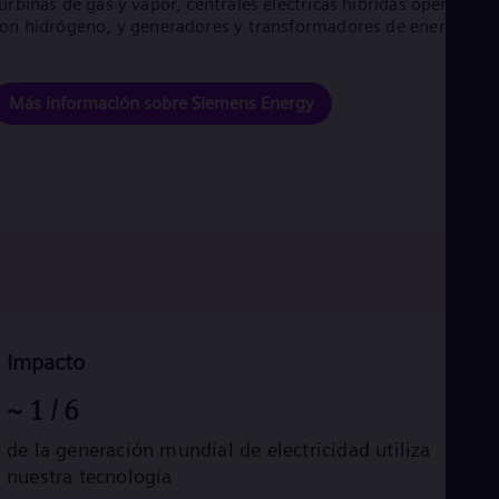
urbinas de gas y vapor, centrales eléctricas híbridas operadas
Eng
on hidrógeno, y generadores y transformadores de energía.
Net
Dut
Nic
Spa
Más información sobre Siemens Energy
Nig
Eng
No
Nor
Om
Eng
Pak
Eng
Pa
Spa
Per
Spa
Impacto
Phi
Eng
~
1
/ 6
Po
Pol
de la generación mundial de electricidad utiliza
Por
nuestra tecnología
Por
Qa