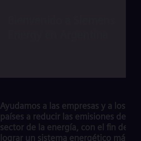
Aus
Deu
Ba
Bienvenido a Siemens
Eng
Be
Energy en Argentina
Fre
Bol
Spa
Bra
Por
Bul
Bul
Ca
Eng
Chi
Spa
Chi
Ayudamos a las empresas y a los
Chi
Co
países a reducir las emisiones del
Spa
Cos
sector de la energía, con el fin de
Spa
Cro
lograr un sistema energético más
Cro