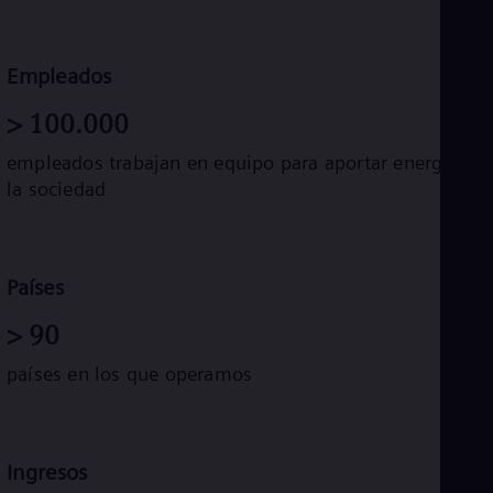
Eng
Ro
Eng
Empleados
Sau
Eng
>
100.000
Ser
Ser
empleados trabajan en equipo para aportar energía a
Sin
la sociedad
Eng
Slo
Slo
Slo
Slo
Países
Sou
Eng
>
90
Spa
Spa
países en los que operamos
Sw
Swe
Swi
Deu
Tha
Ingresos
Eng