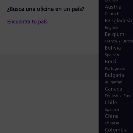
English
Austria
¿Busca una oficina en un país?
Deutsch
Bangladesh
Encuentra tu país
English
Belgium
/
French
Dutch
Bolivia
Spanish
Brazil
Portuguese
Bulgaria
Bulgarian
Canada
/
English
Fren
Chile
Spanish
China
Chinese
Colombia