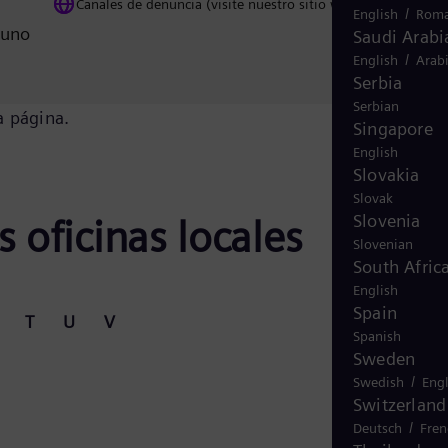
Canales de denuncia (visite nuestro sitio web global)
/
English
Roma
 uno
Saudi Arabi
/
English
Arab
Serbia
Serbian
a página.
Singapore
English
Slovakia
Slovak
Slovenia
 oficinas locales
Slovenian
South Afric
English
Spain
T
U
V
Spanish
Sweden
/
Swedish
Engl
Switzerland
/
Deutsch
Fren