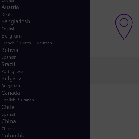
English
Austria
 pregunta o necesitas ayuda?
Deutsch
Bangladesh
cto con el soporte global
English
Belgium
/
/
French
Dutch
Deutsch
Bolivia
Spanish
Brazil
Portuguese
Bulgaria
Bulgarian
Canada
/
English
French
Chile
citud
Spanish
China
Chinese
Colombia