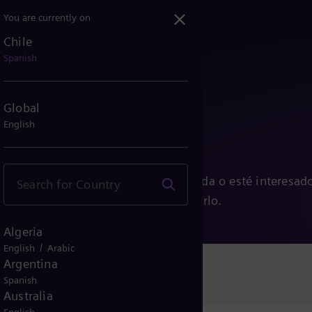
You are currently on
Chile
Spanish
Global
English
s
ea que tenga preguntas, necesite ayuda o esté interesad
ns Energy, estamos aquí para ayudarlo.
Algeria
/
English
Arabic
Argentina
Spanish
Australia