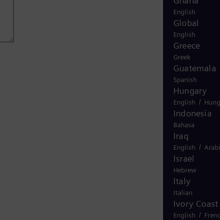
Ghana
English
Global
English
Greece
Greek
s
Guatemala
Spanish
Hungary
/
English
Hung
Indonesia
Bahasa
Iraq
/
English
Arab
Israel
Hebrew
Italy
Italian
Ivory Coast
/
English
Fren