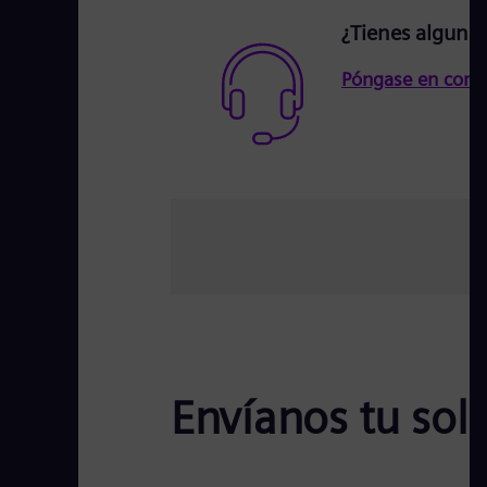
¿Tienes alguna
Póngase en conta
Envíanos tu soli