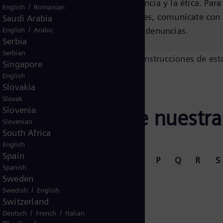
del Pueblo
Valoramos la transparencia y la ética. Para
/
English
Romanian
denuncias confidenciales, comunícate con
Saudi Arabia
/
de nuestros canales de denuncias.
English
Arabic
Serbia
Serbian
osotros de forma cifrada, sigue las instrucciones de est
Singapore
English
Slovakia
Slovak
Slovenia
acto con una de nuestras
Slovenian
South Africa
English
Spain
G
H
I
J
K
L
M
N
P
Q
R
S
Spanish
Sweden
/
Swedish
English
Switzerland
/
/
Deutsch
French
Italian