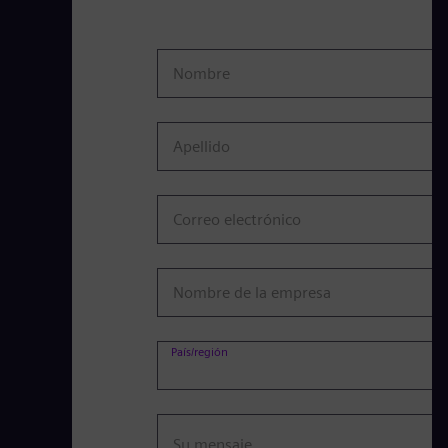
Nombre
Apellido
Correo electrónico
Nombre de la empresa
País/región
Su mensaje