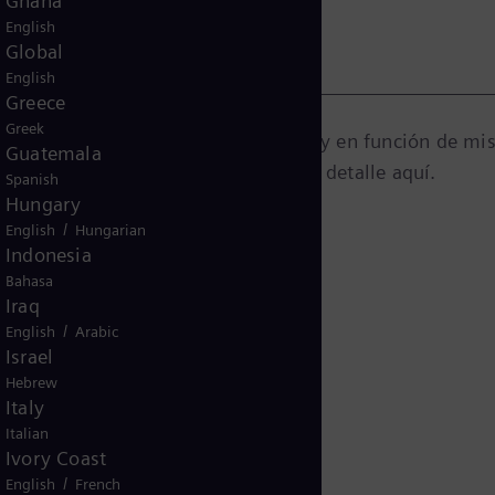
Ghana
English
Global
English
Greece
Greek
mación de marketing de Siemens Energy en función de mi
Guatemala
consentimiento como se describe en detalle aquí.
Spanish
Hungary
/
English
Hungarian
Indonesia
Bahasa
Iraq
/
English
Arabic
Israel
Hebrew
Italy
Italian
Ivory Coast
/
English
French