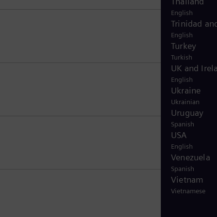
Thailand
English
Trinidad an
English
Turkey
Turkish
UK and Irel
English
Ukraine
Ukrainian
Uruguay
Spanish
USA
English
Venezuela
Spanish
Vietnam
Vietnamese