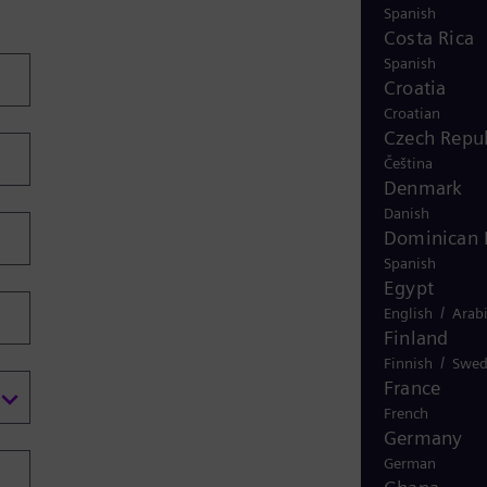
Spanish
Costa Rica
Spanish
Croatia
Croatian
Czech Repub
Čeština
Denmark
Danish
Dominican 
Spanish
Egypt
/
English
Arab
Finland
/
Finnish
Swed
France
French
Germany
German