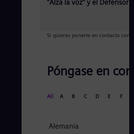
"Alza la voz" y el Defensor 
Si quieres ponerte en contacto con n
Póngase en cont
All
A
B
C
D
E
F
Alemania