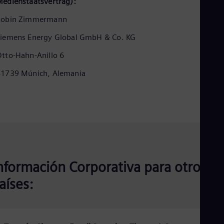
edienstaatsvertrag):
Eng
Ind
Robin Zimmermann
Bah
Ira
iemens Energy Global GmbH & Co. KG
Eng
Isr
tto-Hahn-Anillo 6
Heb
Ita
81739 Múnich, Alemania
Ital
Ivo
Eng
Ja
Jap
Ka
Kaz
Kor
Kor
Ku
nformación Corporativa para otros
Eng
aíses:
Mal
Eng
Me
Spa
Mo