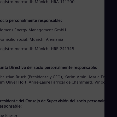
Aus
egistro mercantil: Múnich, HRA 111200
Deu
Ba
Eng
ocio personalmente responsable:
Be
Fre
Siemens Energy Management GmbH
Bol
Spa
omicilio social: Múnich, Alemania
Bra
Por
egistro mercantil: Múnich, HRB 241345
Bul
Bul
Ca
Eng
unta Directiva del socio personalmente responsable:
Chi
Spa
hristian Bruch (Presidente y CEO), Karim Amin, Maria Ferraro,
Chi
im Oliver Holt, Anne-Laure Parrical de Chammard, Vinod Philip
Chi
Co
Spa
Cos
residente del Consejo de Supervisión del socio personalmente
esponsable:
Spa
Cro
oe Kaeser
Cro