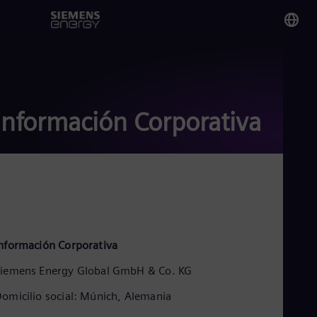
You
Chi
Spa
Información Corporativa
Glo
Eng
Alg
nformación Corporativa
Eng
Arg
iemens Energy Global GmbH & Co. KG
Spa
Aus
omicilio social: Múnich, Alemania
Eng