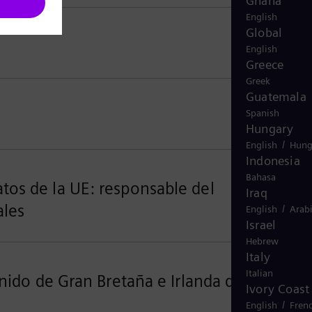
Ghana
English
Global
English
Greece
Greek
Guatemala
Spanish
Hungary
/
English
Hung
Indonesia
Bahasa
tos de la UE: responsable del
Iraq
ales
/
English
Arab
Israel
Hebrew
Italy
Italian
nido de Gran Bretaña e Irlanda del
Ivory Coast
/
English
Fren