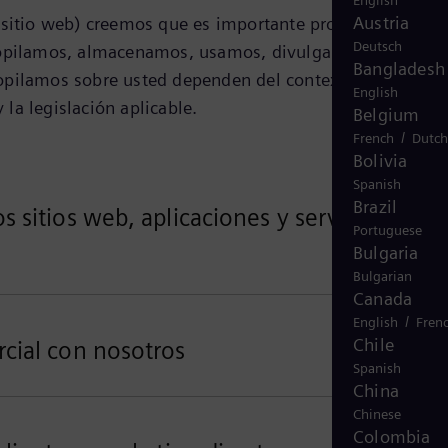
English
Austria
 sitio web) creemos que es importante proteger la
Deutsch
recopilamos, almacenamos, usamos, divulgamos y
Bangladesh
copilamos sobre usted dependen del contexto de sus
English
 la legislación aplicable.
Belgium
/
French
Dutch
Bolivia
Spanish
Brazil
 sitios web, aplicaciones y servicios
Portuguese
Bulgaria
Bulgarian
Canada
/
English
Fren
Chile
rcial con nosotros
Spanish
China
Chinese
Colombia