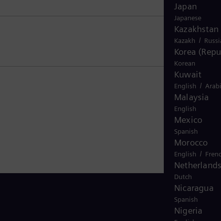
Japan
Japanese
Kazakhstan
/
Kazakh
Russi
Korea (Repu
Korean
Kuwait
/
English
Arab
Malaysia
English
Mexico
Spanish
Morocco
/
English
Fren
Netherland
Dutch
Nicaragua
Spanish
Nigeria