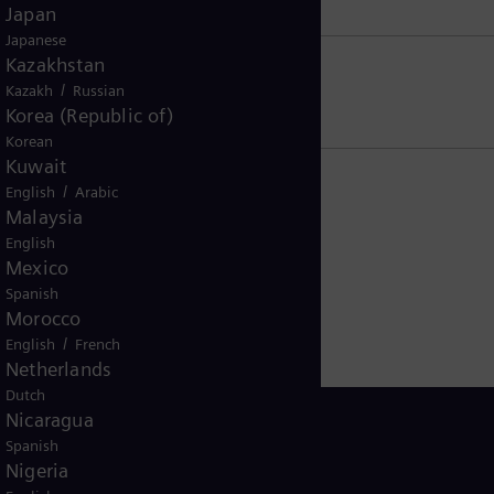
Japan
Japanese
Kazakhstan
/
sidentes de EE. UU.
Kazakh
Russian
Korea (Republic of)
Korean
Kuwait
/
English
Arabic
Malaysia
English
Mexico
Spanish
Morocco
/
English
French
Netherlands
Dutch
Nicaragua
Spanish
Nigeria