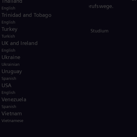
Thailand
entdecke spannende Berufswege.
English
Trinidad and Tobago
mens
English
Turkey
Ausbildung und duales Studium
Turkish
UK and Ireland
English
Ukraine
falt und
Ukrainian
Uruguay
lreiche
Spanish
USA
English
Venezuela
Spanish
Vietnam
Vietnamese