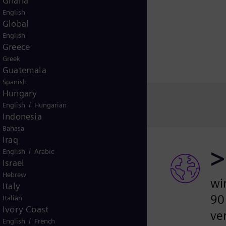
Ghana
English
Global
English
Greece
Greek
Guatemala
Spanish
Hungary
/
English
Hungarian
Indonesia
Bahasa
Iraq
>
/
English
Arabic
Israel
Hebrew
100.000
wir
Italy
90
Italian
Ivory Coast
Mitarbeiter
ve
/
English
French