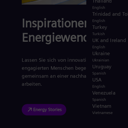
Thailand
English
Trinidad and T
Inspirationen für die
English
Turkey
Energiewende
Turkish
UK and Ireland
English
Ukraine
Lassen Sie sich von innovativen Projekten und
Ukrainian
Uruguay
engagierten Menschen begeistern, die
Spanish
gemeinsam an einer nachhaltigen Zukunft
USA
arbeiten.
English
Venezuela
Spanish
Vietnam
Energy Stories
Vietnamese