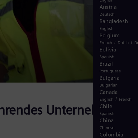
English
Austria
Deutsch
Bangladesh
English
Belgium
/
/
French
Dutch
D
Bolivia
Spanish
Brazil
Portuguese
Bulgaria
Bulgarian
Canada
/
English
French
führendes Unternehmen in
Chile
Spanish
China
Chinese
Colombia