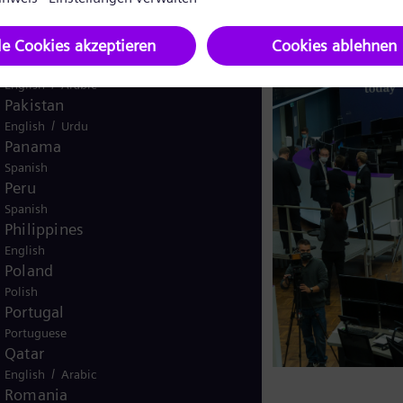
English
Norway
/
Norwegian
English
s
Oman
/
English
Arabic
Pakistan
levante Informationen zu unseren
/
English
Urdu
Panama
ktie, der Hauptversammlung und
Spanish
Peru
Spanish
Philippines
English
Poland
Polish
Portugal
Portuguese
Qatar
/
English
Arabic
Romania