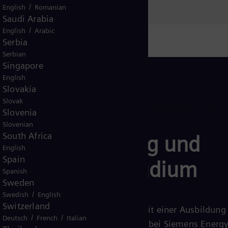
/
English
Romanian
Saudi Arabia
/
English
Arabic
Serbia
Serbian
Singapore
English
Slovakia
Slovak
Slovenia
Slovenian
South Africa
Ausbildung und
English
Spain
duales Studium
Spanish
Sweden
/
Swedish
English
Switzerland
Starte Deine Zukunft mit einer Ausbildung
/
/
Deutsch
French
Italian
einem dualen Studium bei Siemens Energ