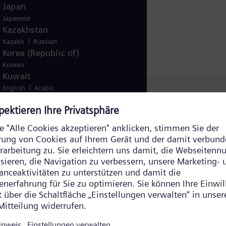
arbeiten als
Japan
Team, um die
Japanese
Kazakhstan
Gesellschaft zu
/
Kazakh
Russian
beleben
Korea (Republic of)
Korean
Kuwait
/
English
Arabic
Malaysia
English
Mexico
Spanish
Morocco
/
English
French
Netherlands
Dutch
Nicaragua
Spanish
Nigeria