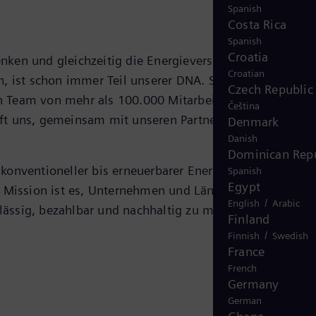
Spanish
Costa Rica
Spanish
Croatia
enken und gleichzeitig die Energieversorgung ausbauen?
Croatian
n, ist schon immer Teil unserer DNA. Seit mehr als 150
Czech Republic
ein Team von mehr als 100.000 Mitarbeiterinnen und
Čeština
hilft uns, gemeinsam mit unseren Partnern Lösungen zu
Denmark
Danish
Dominican Repu
konventioneller bis erneuerbarer Energie, von
Spanish
Egypt
re Mission ist es, Unternehmen und Länder mit dem zu
/
English
Arabic
lässig, bezahlbar und nachhaltig zu machen.
Finland
/
Finnish
Swedish
France
French
Germany
German