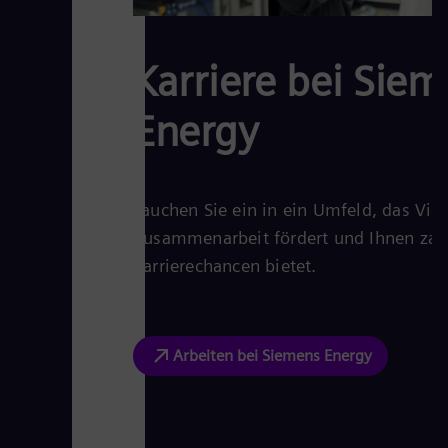
Karriere bei Sie
Energy
Tauchen Sie ein in ein Umfeld, das Viel
Zusammenarbeit fördert und Ihnen zah
Karrierechancen bietet.
Arbeiten bei Siemens Energy