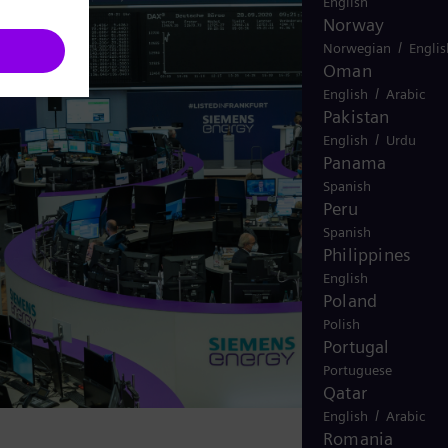
English
Norway
/
Norwegian
Englis
Oman
/
English
Arabic
Pakistan
/
English
Urdu
Panama
Spanish
Peru
Spanish
Philippines
English
Poland
Polish
Portugal
Portuguese
Qatar
/
English
Arabic
Romania