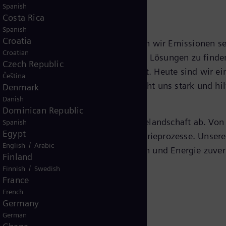
Spanish
Costa Rica
Spanish
Croatia
usforderung unserer Zeit. Wie können wir Emissionen s
Croatian
 Und es gibt kein Patentrezept. Aber Lösungen zu finde
Czech Republic
r Spitze der Elektrifizierung der Welt. Heute sind wir 
Čeština
 und Werte teilen. Unsere Vielfalt macht uns stark und 
Denmark
Danish
Dominican Republic
treten und deckt die gesamte Energielandschaft ab. Von 
Spanish
Egypt
zur Elektrifizierung komplexer Industrieprozesse. Unse
/
English
Arabic
reibhausgasemissionen zu reduzieren und Energie zuver
Finland
/
Finnish
Swedish
France
French
Germany
German