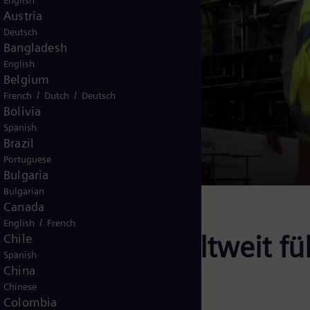
English
Austria
Deutsch
Bangladesh
English
Belgium
/
/
French
Dutch
Deutsch
Bolivia
Spanish
Brazil
Portuguese
Bulgaria
Bulgarian
Canada
/
English
French
s Energy: Ein weltweit 
Chile
Spanish
China
nologie
Chinese
Colombia