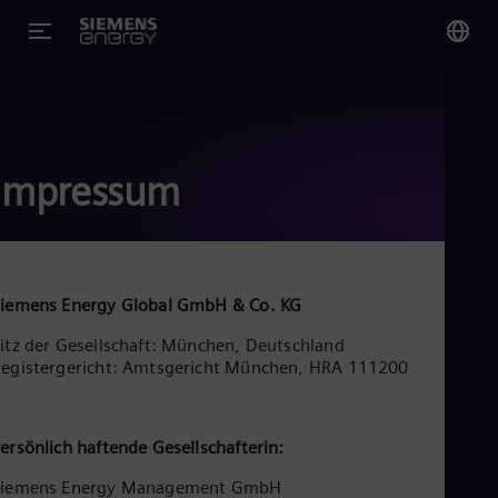
You
Ge
Ger
Impressum
Glo
Eng
iemens Energy Global GmbH & Co. KG
itz der Gesellschaft: München, Deutschland
egistergericht: Amtsgericht München, HRA 111200
Alg
Eng
Arg
Spa
ersönlich haftende Gesellschafterin:
Aus
Eng
Siemens Energy Management GmbH