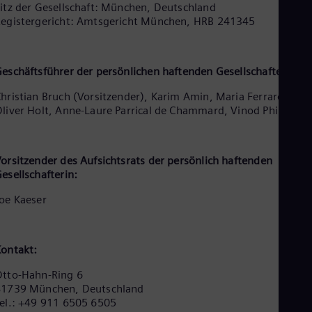
Aus
itz der Gesellschaft: München, Deutschland
Deu
egistergericht: Amtsgericht München, HRB 241345
Ba
Eng
Be
eschäftsführer der persönlichen haftenden Gesellschafterin:
Fre
Bol
hristian Bruch (Vorsitzender), Karim Amin, Maria Ferraro, Tim
Spa
Bra
liver Holt, Anne-Laure Parrical de Chammard, Vinod Philip
Por
Bul
Bul
orsitzender des Aufsichtsrats der persönlich haftenden
Ca
esellschafterin:
Eng
Chi
oe Kaeser
Spa
Chi
Chi
Co
ontakt:
Spa
Cos
tto-Hahn-Ring 6
Spa
81739 München, Deutschland
Cro
el.: +49 911 6505 6505
Cro