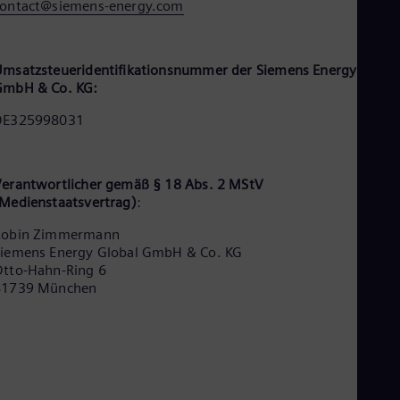
contact@siemens-energy.com
Cze
Češ
De
Dan
msatzsteueridentifikationsnummer der Siemens Energy Globa
Dom
GmbH & Co. KG:
Spa
Eg
DE325998031
Eng
Fin
Fin
Fra
erantwortlicher gemäß § 18 Abs. 2 MStV
Fre
Medienstaatsvertrag)
:
Ge
Robin Zimmermann
Ger
Gh
iemens Energy Global GmbH & Co. KG
Eng
tto-Hahn-Ring 6
Glo
81739 München
Eng
Gr
Gre
Gu
Spa
Hu