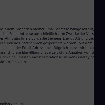
Eng
Ind
Bah
Ira
Eng
Isr
Heb
Mit dem Absenden meiner Email-Adresse willige ich ein, dass
Ita
eine Email-Adresse ausschließlich zum Zwecke der Versendun
Ital
es Aktionärsbriefs durch die Siemens Energy AG und deren
Ivo
verbundene Unternehmen gespeichert werden. Mit dem
Eng
bsenden der Email-Adresse bestätige ich, dass mir bekannt ist
Ja
ass ich diese Einwilligung jederzeit ohne Angaben von Gründe
Jap
urch eine Email an investorrelations@siemens-energy.com
Ka
iderrufen kann.
Kaz
Kor
Kor
Ku
Eng
Mal
Eng
Me
Spa
Mo
nglish version