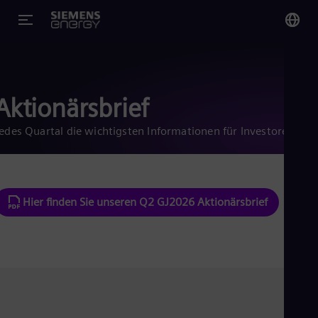
You
Ge
Ger
Aktionärsbrief
edes Quartal die wichtigsten Informationen für Investoren
Glo
Eng
Hier finden Sie unseren Q2 GJ2026 Aktionärsbrief
Alg
Eng
Arg
Spa
Aus
Eng