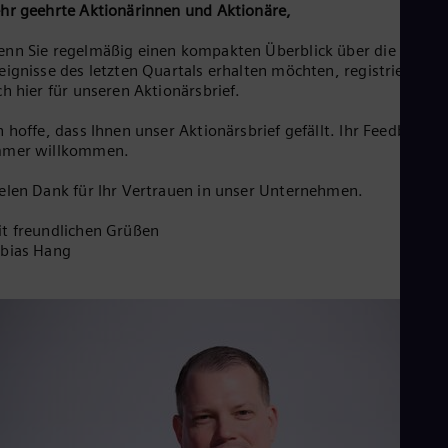
Aus
hr geehrte Aktionärinnen und Aktionäre,
Deu
Ba
nn Sie regelmäßig einen kompakten Überblick über die
Eng
eignisse des letzten Quartals erhalten möchten, registrieren Si
Be
ch hier für unseren Aktionärsbrief.
Fre
Bol
h hoffe, dass Ihnen unser Aktionärsbrief gefällt. Ihr Feedback is
Spa
mmer willkommen.
Bra
Por
elen Dank für Ihr Vertrauen in unser Unternehmen.
Bul
Bul
t freundlichen Grüßen
Ca
bias Hang
Eng
Chi
Spa
Chi
Chi
Co
Spa
Cos
Spa
Cro
Cro