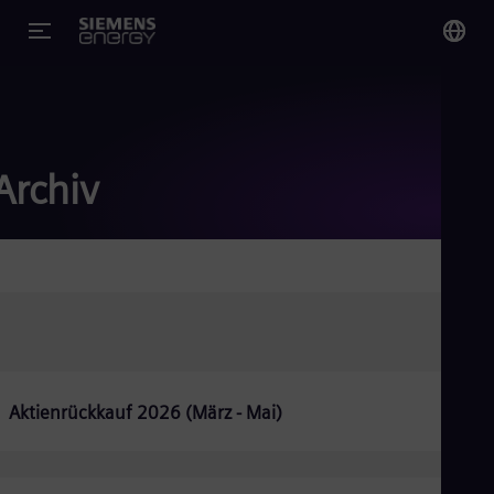
You
Ge
Ger
Archiv
Glo
Eng
Alg
Eng
Aktienrückkauf 2026 (März - Mai)
Arg
Spa
Aus
Eng