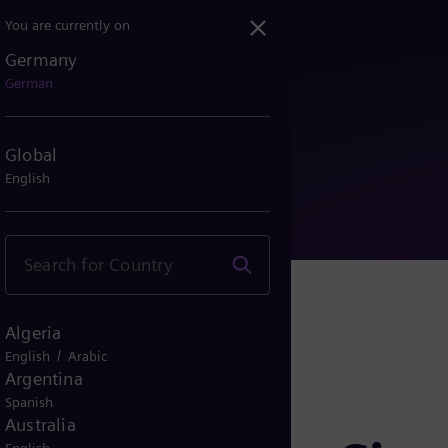
You are currently on
Germany
g von Siemens Energy stim...
German
Global
English
Algeria
/
English
Arabic
Argentina
Spanish
Australia