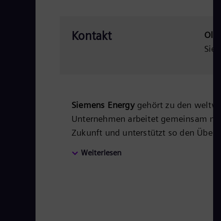
Kontakt
Oli
Sie
Siemens Energy
gehört zu den weltwe
Unternehmen arbeitet gemeinsam mit
Zukunft und unterstützt so den Überg
Produkten, Lösungen und Services de
Weiterlesen
Energiewertschöpfungskette ab – vo
Energieübertragung bis hin zur Speic
Energietechnik, zum Beispiel Gas- un
Hybridkraftwerke, Generatoren und T
gehört Siemens Energy zu den Weltmar