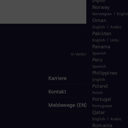
English
gy
Norway
/
Norwegian
Englis
Oman
/
English
Arabic
Pakistan
/
English
Urdu
Panama
Spanish
In Verbindung bleiben
Peru
Spanish
Philippines
Karriere
English
Poland
Kontakt
Polish
Portugal
Meldewege (EN)
Portuguese
Qatar
/
English
Arabic
Romania