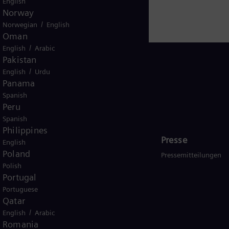
English
rt auf Technologien von Siemens Energy. Siemens Ener
Norway
tarbeiter*innen in mehr als 90 Ländern und erzielte im
/
Norwegian
English
Oman
39,1 Milliarden Euro.
/
English
Arabic
Pakistan
/
English
Urdu
Panama
Spanish
Germany
Peru
Spanish
Philippines
Investor relations
Presse
English
Poland
Aktie
Pressemitteilungen
Polish
Veröffentlichungen und Ad-hoc
Portugal
Corporate Governance
Portuguese
Qatar
Hauptversammlung
/
English
Arabic
Romania