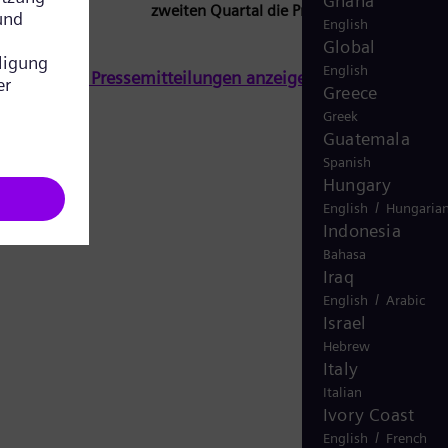
Ghana
zweiten Quartal die Prognose
English
Global
English
Alle Pressemitteilungen anzeigen
Greece
Greek
Guatemala
Spanish
Hungary
/
English
Hungaria
Indonesia
Bahasa
Iraq
/
English
Arabic
Israel
Hebrew
Italy
Italian
Ivory Coast
/
English
French