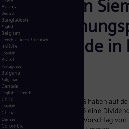
mmlung von Sie
English
Austria
Deutsch
en Tagesordnungs
Bangladesh
English
Belgium
eßt Dividende in
/
/
French
Dutch
Deutsch
Bolivia
Spanish
Brazil
Portuguese
Bulgaria
Bulgarian
Canada
/
English
French
Chile
onäre der Siemens Energy AG haben auf de
Spanish
für das Geschäftsjahr 2025 eine Dividen
China
hlossen. Der entsprechende Vorschlag von
Chinese
Colombia