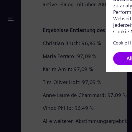
aktive Dialog mit über 200 Fragen ze
Ergebnisse Entlastung des Vorstands:
Christian Bruch: 96,96 %
Maria Ferraro: 97,09 %
Karim Amin: 97,09 %
Tim Oliver Holt: 97,09 %
Anne-Laure de Chammard: 97,09 %
Vinod Philip: 96,49 %
Alle weiteren Abstimmungsergebnisse