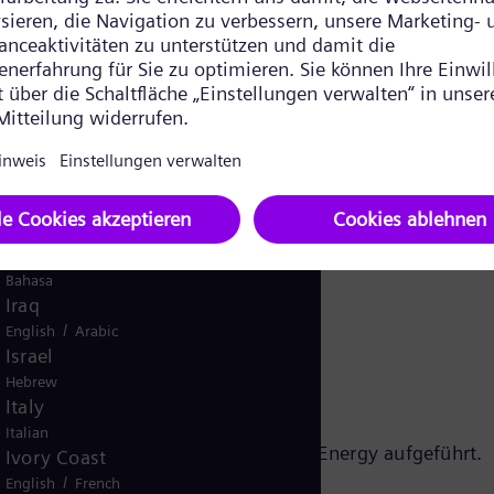
Ghana
igt das große Interesse an unserem Unternehmen.“
English
Global
English
Greece
Greek
Guatemala
Spanish
Hungary
/
English
Hungarian
Indonesia
Bahasa
Iraq
/
English
Arabic
Israel
Hebrew
Italy
Italian
 sind auf der Website von Siemens Energy aufgeführt.
Ivory Coast
/
English
French