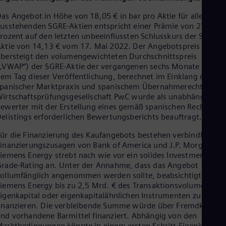
as Angebot in Höhe von 18,05 € in bar pro Aktie für alle
usstehenden SGRE-Aktien entspricht einer Prämie von 27,7
rozent auf den letzten unbeeinflussten Schlusskurs der SGRE-
ktie von 14,13 € vom 17. Mai 2022. Der Angebotspreis
bersteigt den volumengewichteten Durchschnittspreis
„VWAP“) der SGRE-Aktie der vergangenen sechs Monate vor
em Tag dieser Veröffentlichung, berechnet im Einklang mit
panischer Marktpraxis und spanischem Übernahmerecht. Die
irtschaftsprüfungsgesellschaft PwC wurde als unabhängiger
ewerter mit der Erstellung eines gemäß spanischen Rechts für
elistings erforderlichen Bewertungsberichts beauftragt.
ür die Finanzierung des Kaufangebots bestehen verbindliche
inanzierungszusagen von Bank of America und J.P. Morgan.
iemens Energy strebt nach wie vor ein solides Investment-
rade-Rating an. Unter der Annahme, dass das Angebot
ollumfänglich angenommen werden sollte, beabsichtigt
iemens Energy bis zu 2,5 Mrd. € des Transaktionsvolumens mi
igenkapital oder eigenkapitalähnlichen Instrumenten zu
inanzieren. Die verbleibende Summe würde über Fremdkapital
nd vorhandene Barmittel finanziert. Abhängig von den
arktbedingungen könnte in einem ersten Schritt Eigenkapital