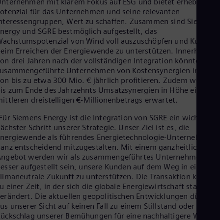
nternehmen mit klarem Fokus auf ESG und bietet erhebliches
Eng
otenzial für das Unternehmen und seine relevanten
Ro
nteressengruppen, Wert zu schaffen. Zusammen sind Siemens
Eng
nergy und SGRE bestmöglich aufgestellt, das
Sau
achstumspotenzial von Wind voll auszuschöpfen und Kunden
Eng
eim Erreichen der Energiewende zu unterstützen. Innerhalb
Ser
on drei Jahren nach der vollständigen Integration könnte das
Ser
zusammengeführte Unternehmen von Kostensynergien in Höhe
Sin
on bis zu etwa 300 Mio. € jährlich profitieren. Zudem werden
Eng
is zum Ende des Jahrzehnts Umsatzsynergien in Höhe eines
Slo
ittleren dreistelligen €-Millionenbetrags erwartet.
Slo
Slo
Für Siemens Energy ist die Integration von SGRE ein wichtiger
Slo
ächster Schritt unserer Strategie. Unser Ziel ist es, die
Sou
nergiewende als führendes Energietechnologie-Unternehmen
Eng
anz entscheidend mitzugestalten. Mit einem ganzheitlicheren
Spa
Angebot werden wir als zusammengeführtes Unternehmen noc
Spa
esser aufgestellt sein, unsere Kunden auf dem Weg in eine
Sw
limaneutrale Zukunft zu unterstützen. Die Transaktion kommt
Swe
u einer Zeit, in der sich die globale Energiewirtschaft stark
Swi
erändert. Die aktuellen geopolitischen Entwicklungen dürfen
Deu
Tha
us unserer Sicht auf keinen Fall zu einem Stillstand oder gar
Eng
ückschlag unserer Bemühungen für eine nachhaltigere Welt