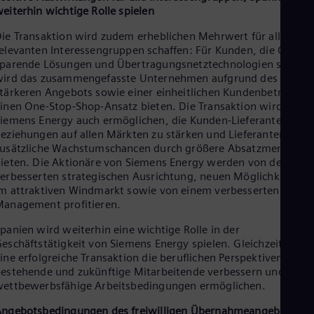
eiterhin wichtige Rolle spielen
ie Transaktion wird zudem erheblichen Mehrwert für alle
elevanten Interessengruppen schaffen: Für Kunden, die CO2-
parende Lösungen und Übertragungsnetztechnologien suchen
wird das zusammengefasste Unternehmen aufgrund des
tärkeren Angebots sowie einer einheitlichen Kundenbetreuung
inen One-Stop-Shop-Ansatz bieten. Die Transaktion wird es
iemens Energy auch ermöglichen, die Kunden-Lieferanten-
eziehungen auf allen Märkten zu stärken und Lieferanten
usätzliche Wachstumschancen durch größere Absatzmengen
ieten. Die Aktionäre von Siemens Energy werden von der
erbesserten strategischen Ausrichtung, neuen Möglichkeiten
m attraktiven Windmarkt sowie von einem verbesserten Cash-
Management profitieren.
panien wird weiterhin eine wichtige Rolle in der
eschäftstätigkeit von Siemens Energy spielen. Gleichzeitig wir
ine erfolgreiche Transaktion die beruflichen Perspektiven für
estehende und zukünftige Mitarbeitende verbessern und
ettbewerbsfähige Arbeitsbedingungen ermöglichen.
ngebotsbedingungen des freiwilligen Übernahmeangebots