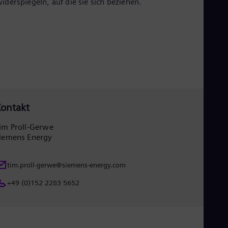
iderspiegeln, auf die sie sich beziehen.
ontakt
im Proll-Gerwe
iemens Energy
tim.proll-gerwe@siemens-energy.com
+49 (0)152 2283 5652