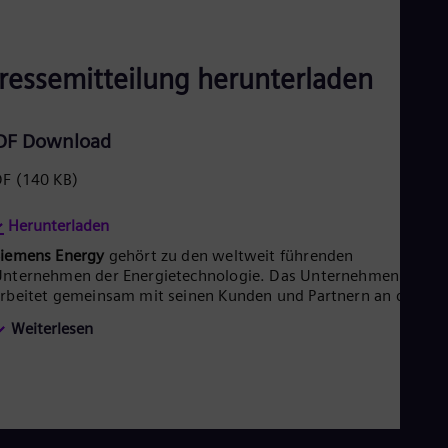
ressemitteilung herunterladen
DF Download
DF
(140 KB)
Herunterladen
Siemens Energy
gehört zu den weltweit führenden
nternehmen der Energietechnologie. Das Unternehmen
rbeitet gemeinsam mit seinen Kunden und Partnern an den
nergiesystemen der Zukunft und unterstützt so den Übergang
Weiterlesen
u einer nachhaltigeren Welt. Mit seinem Portfolio an Produkte
ösungen und Services deckt Siemens Energy nahezu die
esamte Energiewertschöpfungskette ab – von der
nergieerzeugung über die Energieübertragung bis hin zur
peicherung. Zum Portfolio zählen konventionelle und
rneuerbare Energietechnik, zum Beispiel Gas- und