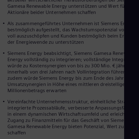
Cze
Gamesa Renewable Energy unterstützen und Wert für die
Češ
Aktionäre beider Unternehmen schaffen
De
Dan
Als zusammengeführtes Unternehmen ist Siemens Energy
Dom
bestmöglich aufgestellt, das Wachstumspotenzial von Win
Spa
voll auszuschöpfen und Kunden bestmöglich beim Erreiche
Eg
der Energiewende zu unterstützen
Eng
Fin
Siemens Energy beabsichtigt, Siemens Gamesa Renewable
Fin
Energy vollständig zu integrieren; vollständige Integration
Fra
würde zu Kostensynergien von bis zu 300 Mio. € jährlich
Fre
innerhalb von drei Jahren nach Vollintegration führen;
Ge
zudem würde Siemens Energy bis zum Ende des Jahrzehnts
Ger
Umsatzsynergien in Höhe eines mittleren dreistelligen €-
Gh
Millionenbetrags erwarten
Eng
Glo
Vereinfachte Unternehmensstruktur, einheitliche Strategie,
Eng
integrierte Prozessabläufe, verbesserte Anpassungsfähigkei
Gr
in einem dynamischen Wirtschaftsumfeld und erleichterter
Gre
Zugang zu Finanzmitteln für das Geschäft von Siemens
Gu
Gamesa Renewable Energy bieten Potenzial, Wert zu
Spa
schaffen
Hu