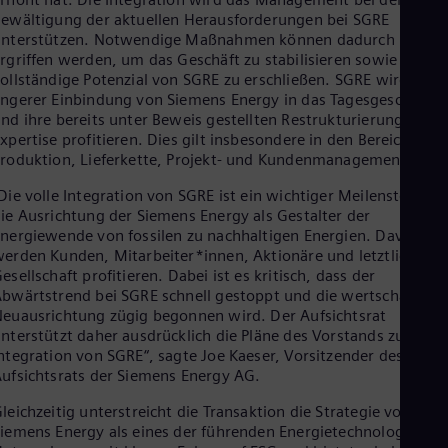
Eng
ewältigung der aktuellen Herausforderungen bei SGRE
Net
unterstützen. Notwendige Maßnahmen können dadurch besser
Dut
rgriffen werden, um das Geschäft zu stabilisieren sowie das
Nic
ollständige Potenzial von SGRE zu erschließen. SGRE wird von
Spa
ngerer Einbindung von Siemens Energy in das Tagesgeschäft
Nig
nd ihre bereits unter Beweis gestellten Restrukturierungs-
Eng
xpertise profitieren. Dies gilt insbesondere in den Bereichen
No
roduktion, Lieferkette, Projekt- und Kundenmanagement
Nor
Om
Die volle Integration von SGRE ist ein wichtiger Meilenstein für
Eng
ie Ausrichtung der Siemens Energy als Gestalter der
Pak
nergiewende von fossilen zu nachhaltigen Energien. Davon
Eng
erden Kunden, Mitarbeiter*innen, Aktionäre und letztlich die
Pa
esellschaft profitieren. Dabei ist es kritisch, dass der
Spa
bwärtstrend bei SGRE schnell gestoppt und die wertschaffend
Per
euausrichtung zügig begonnen wird. Der Aufsichtsrat
Spa
Phi
nterstützt daher ausdrücklich die Pläne des Vorstands zur
Eng
ntegration von SGRE“, sagte Joe Kaeser, Vorsitzender des
Po
ufsichtsrats der Siemens Energy AG.
Pol
Por
leichzeitig unterstreicht die Transaktion die Strategie von
Por
iemens Energy als eines der führenden Energietechnologie-
Qa