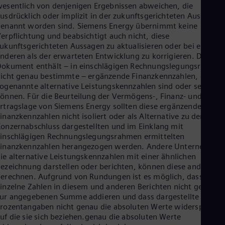
esentlich von denjenigen Ergebnissen abweichen, die
usdrücklich oder implizit in der zukunftsgerichteten Aussage
enannt worden sind. Siemens Energy übernimmt keine
erpflichtung und beabsichtigt auch nicht, diese
ukunftsgerichteten Aussagen zu aktualisieren oder bei einer
nderen als der erwarteten Entwicklung zu korrigieren. Dieses
okument enthält – in einschlägigen Rechnungslegungsrahme
icht genau bestimmte – ergänzende Finanzkennzahlen, die
ogenannte alternative Leistungskennzahlen sind oder sein
önnen. Für die Beurteilung der Vermögens-, Finanz- und
rtragslage von Siemens Energy sollten diese ergänzenden
inanzkennzahlen nicht isoliert oder als Alternative zu den im
onzernabschluss dargestellten und im Einklang mit
inschlägigen Rechnungslegungsrahmen ermittelten
Finanzkennzahlen herangezogen werden. Andere Unternehmen
ie alternative Leistungskennzahlen mit einer ähnlichen
ezeichnung darstellen oder berichten, können diese anders
erechnen. Aufgrund von Rundungen ist es möglich, dass sich
inzelne Zahlen in diesem und anderen Berichten nicht genau
ur angegebenen Summe addieren und dass dargestellte
rozentangaben nicht genau die absoluten Werte widerspiegeln
uf die sie sich beziehen.genau die absoluten Werte