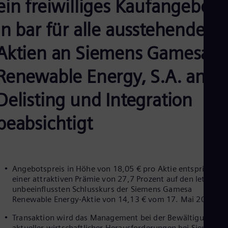
ein freiwilliges Kaufangebot
Aus
Deu
Ba
in bar für alle ausstehenden
Eng
Be
Aktien an Siemens Gamesa
Fre
Bol
Renewable Energy, S.A. an;
Spa
Bra
Por
Delisting und Integration
Bul
Bul
beabsichtigt
Ca
Eng
Chi
Spa
Chi
Chi
Angebotspreis in Höhe von 18,05 € pro Aktie entspricht
Co
einer attraktiven Prämie von 27,7 Prozent auf den letzten
Spa
unbeeinflussten Schlusskurs der Siemens Gamesa
Cos
Renewable Energy-Aktie von 14,13 € vom 17. Mai 2022
Spa
Cro
Transaktion wird das Management bei der Bewältigung
Cro
aktueller wirtschaftlicher Herausforderungen bei Siemens