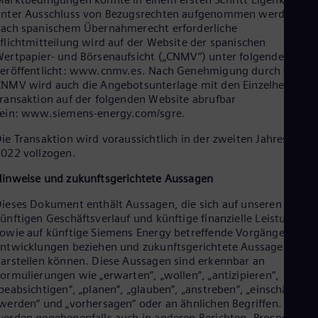
nter Ausschluss von Bezugsrechten aufgenommen werden. Di
ach spanischem Übernahmerecht erforderliche
flichtmitteilung wird auf der Website der spanischen
ertpapier- und Börsenaufsicht („CNMV“) unter folgendem Link
eröffentlicht: www.cnmv.es. Nach Genehmigung durch die
NMV wird auch die Angebotsunterlage mit den Einzelheiten d
ransaktion auf der folgenden Website abrufbar
ein: www.siemens-energy.com/sgre.
ie Transaktion wird voraussichtlich in der zweiten Jahreshälfte
022 vollzogen.
inweise und zukunftsgerichtete Aussagen
ieses Dokument enthält Aussagen, die sich auf unseren
ünftigen Geschäftsverlauf und künftige finanzielle Leistungen
owie auf künftige Siemens Energy betreffende Vorgänge oder
ntwicklungen beziehen und zukunftsgerichtete Aussagen
arstellen können. Diese Aussagen sind erkennbar an
ormulierungen wie „erwarten“, „wollen“, „antizipieren“,
beabsichtigen“, „planen“, „glauben“, „anstreben“, „einschätzen“,
werden“ und „vorhersagen“ oder an ähnlichen Begriffen. Wir
erden gegebenenfalls auch in anderen Berichten, Prospekten,