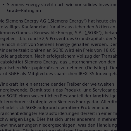
Eng
Siemens Energy strebt nach wie vor solides Investment-
Ind
Grade-Rating an
Bah
Ira
ie Siemens Energy AG („Siemens Energy“) hat heute ein
Eng
reiwilliges Kaufangebot für alle ausstehenden Aktien an der
Isr
iemens Gamesa Renewable Energy, S.A. („SGRE“), bekannt
Heb
egeben, d.h. rund 32,9 Prozent des Grundkapitals der SGRE,
Ita
ie noch nicht von Siemens Energy gehalten werden. Den
Ital
inderheitsaktionären an SGRE wird ein Preis von 18,05 € pro
Ivo
ktie angeboten. Nach erfolgreichem Vollzug der Transaktion
Eng
eabsichtigt Siemens Energy, das Unternehmen von den
Ja
panischen Wertpapierbörsen zu nehmen (Delisting). Derzeit
Jap
Ka
ird SGRE als Mitglied des spanischen IBEX-35-Index gehandelt
Kaz
indkraft ist ein entscheidender Treiber der weltweiten
Kor
nergiewende. Damit stellt das Produkt- und Serviceangebot
Kor
Ku
on SGRE einen wesentlichen Bestandteil der langfristigen
Eng
nternehmensstrategie von Siemens Energy dar. Allerdings
Mal
efindet sich SGRE aufgrund operativer Probleme und
Eng
ranchenbedingter Herausforderungen derzeit in einer finanziel
Me
chwierigen Lage. Dies hat sich unter anderem in mehreren
Spa
Gewinnwarnungen niedergeschlagen, was den Handlungsbedar
Mo
rhöht hat. Die Integration wird das Management bei der