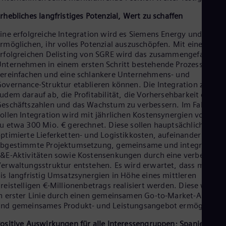
rhebliches langfristiges Potenzial, Wert zu schaffen
ine erfolgreiche Integration wird es Siemens Energy und SGRE
rmöglichen, ihr volles Potenzial auszuschöpfen. Mit einem
rfolgreichen Delisting von SGRE wird das zusammengefasste
nternehmen in einem ersten Schritt bestehende Prozesse
ereinfachen und eine schlankere Unternehmens- und
overnance-Struktur etablieren können. Die Integration zielt
udem darauf ab, die Profitabilität, die Vorhersehbarkeit der
eschäftszahlen und das Wachstum zu verbessern. Im Fall einer
ollen Integration wird mit jährlichen Kostensynergien von bis
u etwa 300 Mio. € gerechnet. Diese sollen hauptsächlich durc
ptimierte Lieferketten- und Logistikkosten, aufeinander
bgestimmte Projektumsetzung, gemeinsame und integrierte
&E-Aktivitäten sowie Kostensenkungen durch eine verbesserte
erwaltungsstruktur entstehen. Es wird erwartet, dass mittel-
is langfristig Umsatzsynergien in Höhe eines mittleren
reistelligen €-Millionenbetrags realisiert werden. Diese werde
n erster Linie durch einen gemeinsamen Go-to-Market-Ansatz
nd gemeinsames Produkt- und Leistungsangebot ermöglicht.
ositive Auswirkungen für alle Interessengruppen; Spanien wir