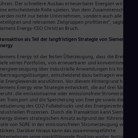
Tri
ühren. Der schnellere Ausbau erneuerbarer Energien wird dabe
Eng
ine entscheidende Rolle spielen. Von dem Zusammenschluss
Tur
erden nicht nur beide Unternehmen, sondern auch alle
Tur
eteiligten und relevanten Zielgruppen profitieren“, sagte
UK 
iemens Energy-CEO Christian Bruch.
Eng
Ukr
ransaktion als Teil der langfristigen Strategie von Siemens
Ukr
Energy
Ur
Spa
iemens Energy ist der festen Überzeugung, dass die Breite und
US
iefe seines Portfolios, von erneuerbarer und konventioneller
Eng
nergieerzeugung über industrielle Anwendungen bis hin zu
Ve
bertragungslösungen, entscheidend dazu beitragen werden,
Spa
ie Energiewende anzuführen. Vor diesem Hintergrund hat
Vi
iemens Energy eine Strategie entwickelt, die auf drei Säulen
Vie
eruht: die emissionsarme oder emissionsfreie Stromerzeugung
en Transport und die Speicherung von Energie sowie die
eduzierung des CO2-Fußabdrucks und des Energieverbrauchs i
ndustriellen Prozessen. Durch die Transaktion kann Siemens
nergy diesen strategischen Ansatz aufgrund der führenden
olle von SGRE in der emissionsfreien Stromerzeugung weiter
tärken. Darüber hinaus kann das zusammengeführte
nternehmen seine marktführende Position weiter festigen.