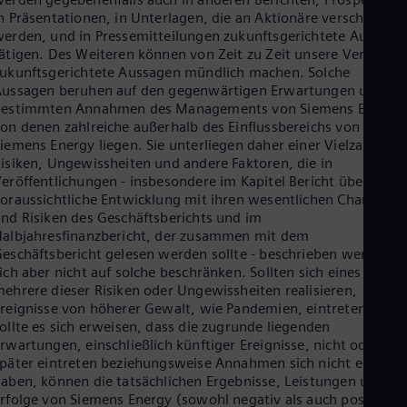
n Präsentationen, in Unterlagen, die an Aktionäre verschickt
erden, und in Pressemitteilungen zukunftsgerichtete Aussage
ätigen. Des Weiteren können von Zeit zu Zeit unsere Vertreter
ukunftsgerichtete Aussagen mündlich machen. Solche
ussagen beruhen auf den gegenwärtigen Erwartungen und
bestimmten Annahmen des Managements von Siemens Energy,
on denen zahlreiche außerhalb des Einflussbereichs von
iemens Energy liegen. Sie unterliegen daher einer Vielzahl von
isiken, Ungewissheiten und andere Faktoren, die in
eröffentlichungen - insbesondere im Kapitel Bericht über die
oraussichtliche Entwicklung mit ihren wesentlichen Chancen
nd Risiken des Geschäftsberichts und im
albjahresfinanzbericht, der zusammen mit dem
eschäftsbericht gelesen werden sollte - beschrieben werden,
ich aber nicht auf solche beschränken. Sollten sich eines oder
ehrere dieser Risiken oder Ungewissheiten realisieren,
reignisse von höherer Gewalt, wie Pandemien, eintreten oder
ollte es sich erweisen, dass die zugrunde liegenden
rwartungen, einschließlich künftiger Ereignisse, nicht oder
päter eintreten beziehungsweise Annahmen sich nicht erfüllt
aben, können die tatsächlichen Ergebnisse, Leistungen und
rfolge von Siemens Energy (sowohl negativ als auch positiv)