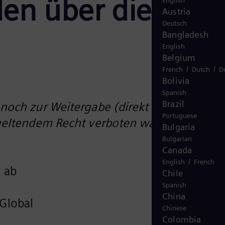
en über die
English
Austria
Deutsch
Bangladesh
English
Belgium
/
/
French
Dutch
D
Bolivia
Spanish
Brazil
noch zur Weitergabe (direkt oder indirekt)
Portuguese
 geltendem Recht verboten wäre.
Bulgaria
Bulgarian
Canada
/
English
French
 ab
Chile
Spanish
China
Global
Chinese
Colombia