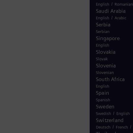
/
English
Romanian
Saudi Arabia
/
English
Arabic
Serbia
Serbian
Singapore
English
Slovakia
Slovak
Slovenia
Slovenian
South Africa
English
Spain
Spanish
Sweden
/
Swedish
English
Switzerland
/
/
Deutsch
French