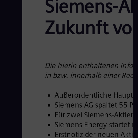
Siemens-Ak
Zukunft vo
Die hierin enthaltenen Infor
in bzw. innerhalb einer Rec
Außerordentliche Hauptve
Siemens AG spaltet 55 Pr
Für zwei Siemens-Aktien 
Siemens Energy startet m
Erstnotiz der neuen Akti