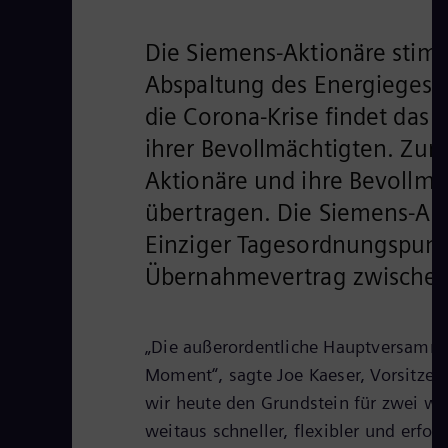
Die Siemens-Aktionäre sti
Abspaltung des Energiegesc
die Corona-Krise findet das A
ihrer Bevollmächtigten. Zur
Aktionäre und ihre Bevollmä
übertragen. Die Siemens-Akti
Einziger Tagesordnungspunk
Übernahmevertrag zwischen
„Die außerordentliche Hauptversammlun
Moment“, sagte Joe Kaeser, Vorsitze
wir heute den Grundstein für zwei we
weitaus schneller, flexibler und erf