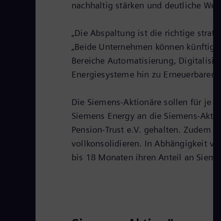
nachhaltig stärken und deutliche Wer
„Die Abspaltung ist die richtige stra
„Beide Unternehmen können künftig no
Bereiche Automatisierung, Digitalisie
Energiesysteme hin zu Erneuerbaren 
Die Siemens-Aktionäre sollen für je 
Siemens Energy an die Siemens-Aktio
Pension-Trust e.V. gehalten. Zudem w
vollkonsolidieren. In Abhängigkeit v
bis 18 Monaten ihren Anteil an Sieme