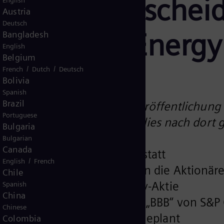
tionäre entscheid
English
Austria
Deutsch
n Siemens Energy
Bangladesh
English
Belgium
/
/
French
Dutch
Deutsch
Bolivia
Spanish
Brazil
mationen sind weder zur Veröffentlichung 
Portuguese
htsordnung gedacht, in der dies nach dort
Bulgaria
Bulgarian
Canada
rsammlung findet virtuell statt
/
English
French
ozent der Siemens Energy an die Aktionäre
Chile
gibt es eine Siemens Energy-Aktie
Spanish
China
it Investment-Grade-Rating „BBB“ von S&P 
Chinese
en für 28. September 2020 geplant
Colombia