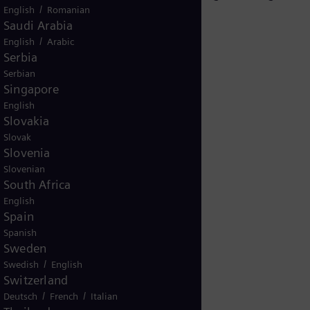
/
English
Romanian
Saudi Arabia
/
English
Arabic
Serbia
Serbian
Singapore
English
Slovakia
Slovak
Slovenia
Slovenian
South Africa
 der Siemens AG 2020
English
Spain
Spanish
Sweden
/
Swedish
English
Switzerland
/
/
Deutsch
French
Italian