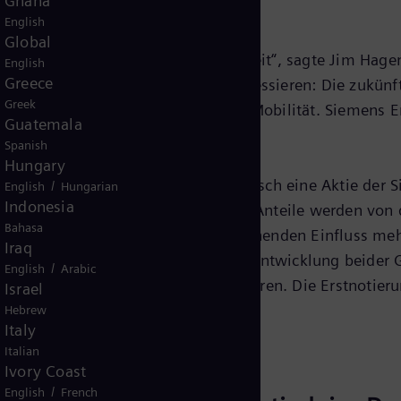
Ghana
tsteigerungen ermöglichen.“
English
Global
tegische Entscheidung zur richtigen Zeit“, sagte Jim Ha
English
Greece
ch besser globale Megatrends adressieren: Die zukünft
Greek
rung, intelligente Infrastruktur und Mobilität. Siemens 
Guatemala
Energien.“
Spanish
Hungary
zwei Aktien der Siemens AG automatisch eine Aktie der 
/
English
Hungarian
Indonesia
näre abgespalten. 35,1 Prozent der Anteile werden von
Bahasa
ird die Siemens AG keinen beherrschenden Einfluss meh
Iraq
on der strategischen und operativen Entwicklung beider 
/
English
Arabic
ns Energy weiter deutlich zu reduzieren. Die Erstnotier
Israel
Hebrew
Italy
Italian
Ivory Coast
/
English
French