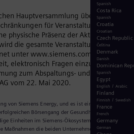
Spanish
Costa Rica
ichen Hauptversammlung über die
Spanish
schränkungen für Veranstaltungen durch
Croatia
Croatian
ohne physische Präsenz der Aktionäre oder
Czech Republic
wird die gesamte Veranstaltung für
Čeština
Denmark
ternet unter www.siemens.com/hv-service
Danish
it, elektronisch Fragen einzureichen.
Dominican Repu
immung zum Abspaltungs- und
Spanish
Egypt
 AG vom 22. Mai 2020.
/
English
Arabic
Finland
/
Finnish
Swedish
ng von Siemens Energy, und es ist ein historischer
France
erfolgreichen Börsengang der Gesundheitstechnik legen
French
ndige Einheiten im Siemens-Ökosystem können sie künft
Germany
German
diese Maßnahmen die beiden Unternehmen für die Zukunft