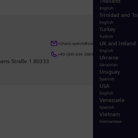
Thailand
English
Trinidad and T
English
Turkey
Turkish
UK and Ireland
richard.speich@siemens.com
English
+49 (89) 636 30017
Ukraine
ens-Straße 1 80333
Ukrainian
Uruguay
Spanish
USA
English
Venezuela
Spanish
Vietnam
Vietnamese