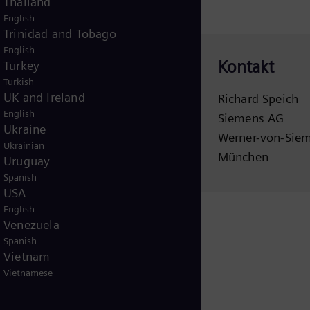
Thailand
English
Trinidad and Tobago
English
Kontakt
Turkey
Turkish
UK and Ireland
Richard Speich
florian.martens@siemens.com
English
Siemens AG
+49 (89) 636 22804
Ukraine
Werner-von-Siem
Ukrainian
München
Uruguay
Spanish
USA
English
Venezuela
Spanish
Vietnam
Vietnamese
 herunterladen