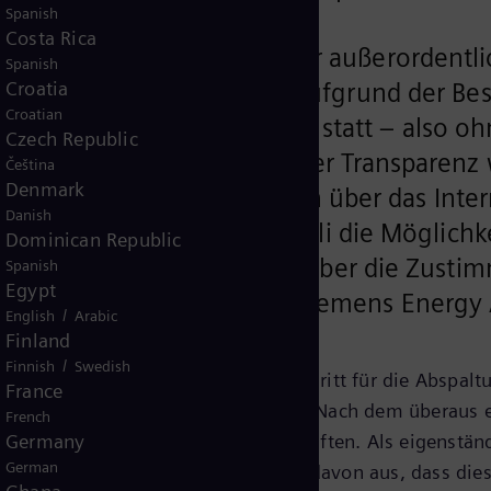
Spanish
Costa Rica
mmen heute im Rahmen einer außerordentl
Spanish
häfts der Siemens AG ab. Aufgrund der Be
Croatia
Croatian
ktionärstreffen rein virtuell statt – also 
Czech Republic
 Gewährleistung umfassender Transparenz 
Čeština
Denmark
chtigten live in Bild und Ton über das In
Danish
onäre hatten bis zum 7. Juli die Möglichke
Dominican Republic
t ist die Beschlussfassung über die Zust
Spanish
Egypt
 der Siemens AG und der Siemens Energy
/
English
Arabic
Finland
/
Finnish
Swedish
g ist der letzte entscheidende Schritt für die Abspaltu
France
nder des Vorstands der Siemens AG. „Nach dem überaus 
French
itere fokussierte Siemens-Gesellschaften. Als eigenstä
Germany
German
olgreicher agieren. Wir gehen deshalb davon aus, dass 