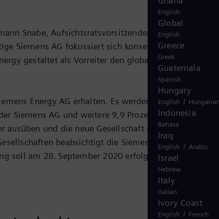
Ghana
English
Global
gemann Snabe, Aufsichtsratsvorsitzender der Siemens AG.
English
Greece
ige Siemens AG fokussiert sich konsequent auf die
Greek
Energy gestaltet als Vorreiter den globalen Wandel der
Guatemala
Spanish
Hungary
Siemens Energy AG erhalten. Es werden 55 Prozent von
/
English
Hungaria
Indonesia
 der Siemens AG und weitere 9,9 Prozent vom Siemens
Bahasa
r ausüben und die neue Gesellschaft nicht
Iraq
Gesellschaften beabsichtigt die Siemens AG, binnen 12
/
English
Arabic
ung soll am 28. September 2020 erfolgen.
Israel
Hebrew
Italy
Italian
Ivory Coast
/
English
French