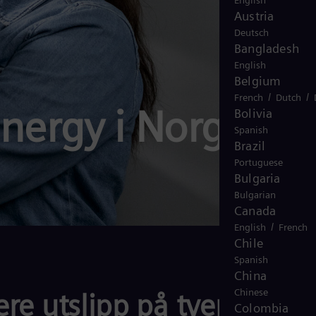
English
Austria
Deutsch
Bangladesh
English
Belgium
/
/
French
Dutch
nergy i Norge
Bolivia
Spanish
Brazil
Portuguese
Bulgaria
Bulgarian
Canada
/
English
French
Chile
Spanish
China
Chinese
re utslipp på tvers av
Colombia