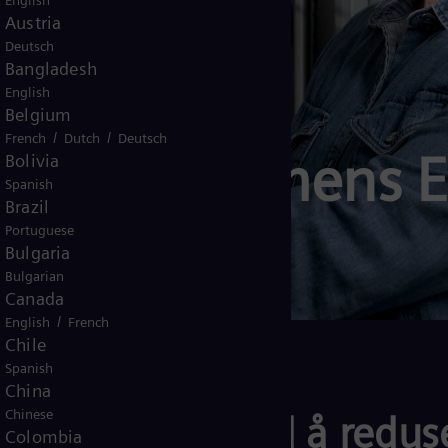
English
Austria
Deutsch
Bangladesh
English
Belgium
/
/
French
Dutch
Deutsch
en til Siemens E
Bolivia
Spanish
Brazil
Portuguese
Bulgaria
Bulgarian
Canada
/
English
French
Chile
Spanish
China
Chinese
aper og land med å reduse
Colombia