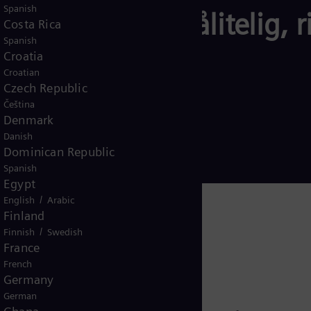
Spanish
 – for et mer pålitelig, 
Costa Rica
Spanish
Croatia
Croatian
Czech Republic
Čeština
Denmark
Danish
Dominican Republic
Spanish
Egypt
/
English
Arabic
Finland
/
Finnish
Swedish
France
French
Germany
German