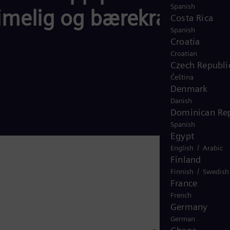
Spanish
rimelig og bærekraftig
Costa Rica
Spanish
Croatia
Croatian
Czech Republi
Čeština
Denmark
Danish
Dominican Rep
Spanish
Egypt
/
English
Arabic
Finland
/
Finnish
Swedish
France
French
Germany
German