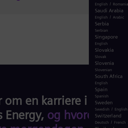
/
English
Romani
Saudi Arabia
/
English
Arabic
Serbia
Serbian
Singapore
English
Slovakia
Slovak
Slovenia
Slovenian
South Africa
English
Spain
 om en karriere i
Spanish
Sweden
/
Swedish
English
 Energy,
og hvordan du
Switzerland
/
Deutsch
French