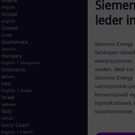
Ghana
Siemen
English
Global
leder i
English
Greece
Greek
Guatemala
Siemens Energy e
Spanish
Selskapet samar
Hungary
energisystemer, 
/
English
Hungarian
verden. Med sin 
Indonesia
Bahasa
Siemens Energy n
Iraq
varmeproduksjon 
/
English
Arabic
konvensjonell o
Israel
hybridkraftverk
Hebrew
Italy
transformatorer.
Italian
Ivory Coast
/
English
French