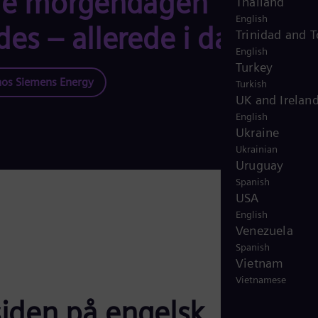
øre morgendagen
Thailand
English
es – allerede i dag.
Trinidad and 
English
Turkey
 hos Siemens Energy
Turkish
UK and Irelan
English
Ukraine
Ukrainian
Uruguay
Spanish
USA
English
Venezuela
Spanish
Vietnam
Vietnamese
iden på engelsk