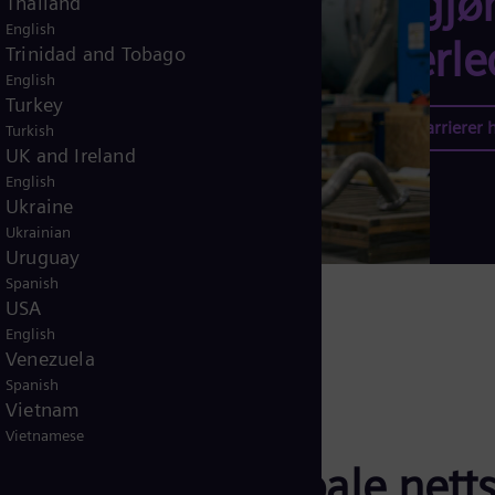
kan gj
Thailand
English
annerled
Trinidad and Tobago
English
Turkey
Utforsk karrierer
Turkish
UK and Ireland
English
Ukraine
Ukrainian
Uruguay
Spanish
USA
English
Venezuela
Spanish
Vietnam
Vietnamese
ss på den globale netts