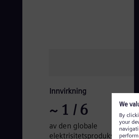
Innvirkning
~
1
/ 6
av den globale
elektrisitetsproduksjonen