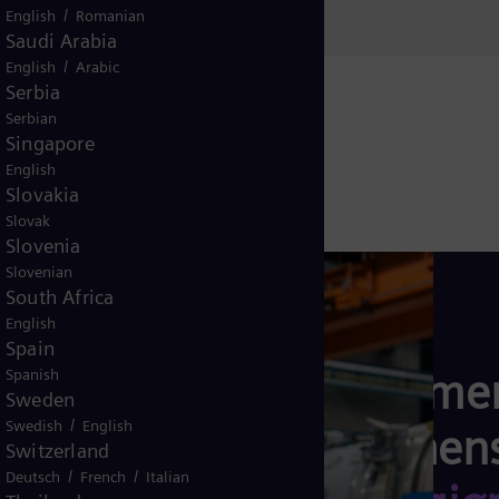
Norge
/
English
Romanian
Saudi Arabia
/
English
Arabic
Serbia
Serbian
Singapore
English
Slovakia
Slovak
Slovenia
Slovenian
South Africa
English
Spain
Lær mer
Spanish
Sweden
/
Swedish
English
Siemens
Switzerland
/
/
Deutsch
French
Italian