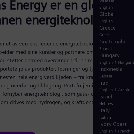
Ghana
s Energy er en global
English
Global
nnen energiteknologi
English
Greece
Greek
Guatemala
r et av verdens ledende energiteknologiselskaper.
Spanish
beider med sine kunder og partnere om fremtidens
Hungary
og støtter dermed overgangen til en mer bærekraftig
/
English
Hungari
portefølje av produkter, løsninger og tjenester dekker
Indonesia
Bahasa
esten hele energiverdikjeden – fra kraft- og
Iraq
og overføring til lagring. Porteføljen inkluderer
/
English
Arabic
g fornybar energiteknologi, som gass- og dampturbiner,
Israel
 som drives med hydrogen, og kraftgeneratorer og
Hebrew
Italy
Italian
Ivory Coast
/
English
French