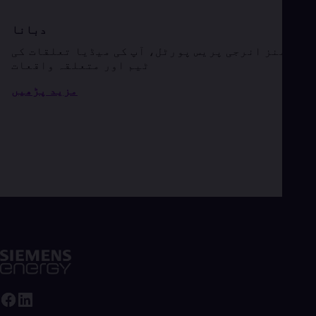
دبانا
سیمنز انرجی پریس پورٹل، آپ کی میڈیا تعلقات کی
ٹیم اور متعلقہ واقعات
مزید پڑھیں