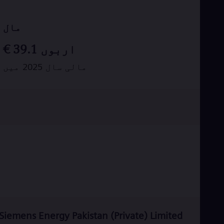
Tri
Eng
Tur
مال
Tur
UK 
اربوں
39.1
€
Eng
Ukr
مالی سال 2025 میں
Ukr
Ur
Spa
US
Eng
Ve
Spa
Vi
Vie
Siemens Energy Pakistan (Private) Limited