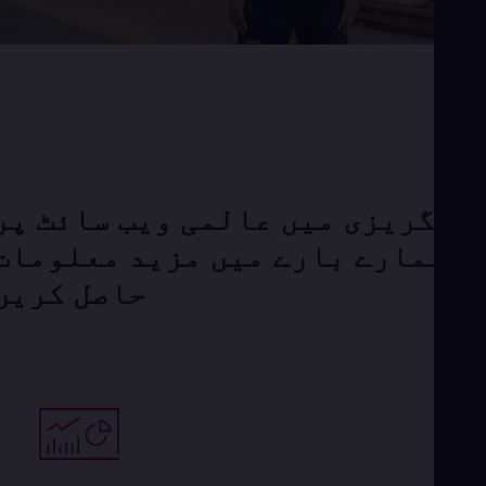
انگریزی میں عالمی ویب سائٹ پر
ہمارے بارے میں مزید معلومات
حاصل کریں