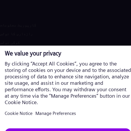
کارپوریٹ معلومات
رازداری کا نوٹس
کوکی نوٹس
استعمال کی شرائط
امریکی قانونی نوٹس
رابطہ
Siemens Energy ایک ٹریڈ مارک ہے جسے Siemens AG نے لائسنس دیا ہے۔
© Siemens Energy، 2026
انگریزی میں عالمی ویب سائٹ پر
ہمارے بارے میں مزید جانیں
مصنوعات اور خدمات
دبانا
سرمایہ کار