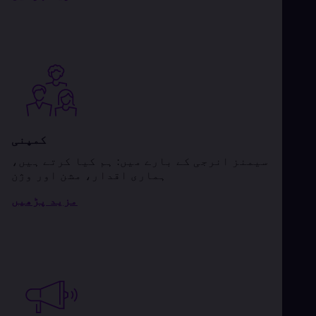
کمپنی
سیمنز انرجی کے بارے میں: ہم کیا کرتے ہیں،
ہماری اقدار، مشن اور وژن
مزید پڑھیں