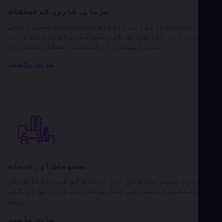
سرمایہ کاروں کے تعلقات
ہمارے مالیاتی انکشافات، ہمارے حصص، اے جی
ایم، اور کارپوریٹ گورننس کے موضوعات کے بارے
میں کیپٹل مارکیٹ سے متعلق معلومات
مزید پڑھیں
مصنوعات اور خدمات
ہماری مصنوعات، حل اور خدمات آپ کی توانائی کی
منتقلی کے سفر کی حمایت کے لئے ڈیزائن کی گئی
ہیں
مزید پڑھیں