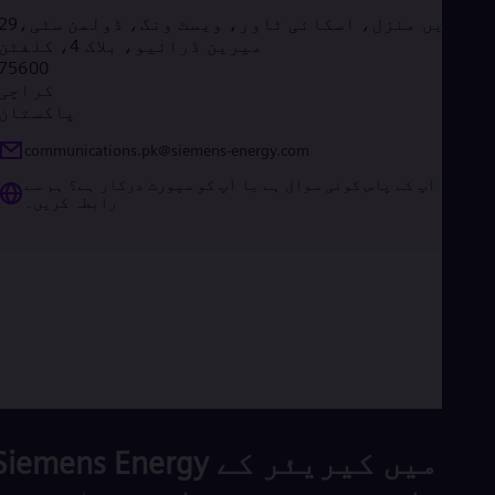
29ویں منزل، اسکائی ٹاور، ویسٹ ونگ، ڈولمن 
میرین ڈرائیو، بلاک 4، کلفٹن
75600
کراچی
پاکستان
communications.pk@siemens-energy.com
کیا آپ کے پاس کوئی سوال ہے یا آپ کو سپورٹ درکار ہے؟ ہم سے
رابطہ کریں۔
Siemens Energy میں کیریئر ک