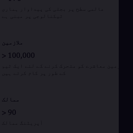
Eng
عالمی سطح پر بجلی کی پیداوار ہماری
Ro
ٹیکنالوجی پر مبنی ہے
Eng
Sau
Eng
Ser
Ser
ملازمین
Sin
Eng
>
100,000
Slo
Slo
ملازمین معاشرے کو متحرک کرنے کے لئے ایک ٹیم
Slo
کے طور پر کام کرتے ہیں
Slo
Sou
Eng
Spa
Spa
ممالک
Sw
Swe
>
90
Swi
Deu
آپریٹنگ ممالک
Tha
Eng