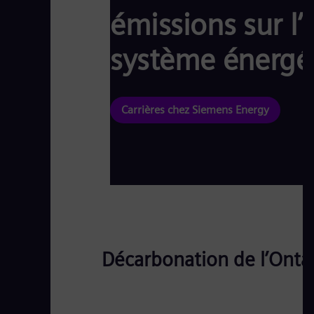
émissions sur l
système énergét
Carrières chez Siemens Energy
Décarbonation de l’Onta