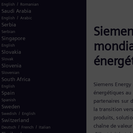
/
English
Romanian
Saudi Arabia
/
English
Arabic
Serbia
Siemen
Serbian
Singapore
mondia
English
Slovakia
énergé
Slovak
Slovenia
Slovenian
South Africa
Siemens Energy e
English
énergétiques au 
Spain
Spanish
partenaires sur 
Sweden
la transition ve
/
Swedish
English
produits, soluti
Switzerland
chaîne de valeur
/
/
Deutsch
French
Italian