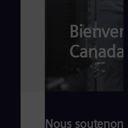
Bienven
Canada
Nous soutenons l