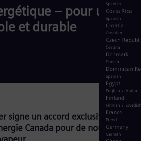
Spanish
ergétique – pour un
Costa Rica
Spanish
ble et durable
Croatia
Croatian
Czech Republ
Čeština
Denmark
Danish
Dominican Re
Spanish
Egypt
/
English
Arabic
Finland
/
Finnish
Swedis
France
r signe un accord exclusif avec
French
ergie Canada pour de nouvelles
Germany
German
 vapeur