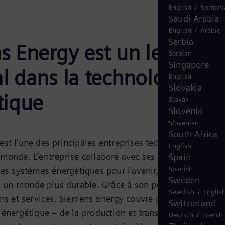
/
English
Romani
Saudi Arabia
/
English
Arabic
Serbia
s Energy est un leader
Serbian
Singapore
l dans la technologie
English
Slovakia
tique
Slovak
Slovenia
Slovenian
South Africa
st l’une des principales entreprises technologiques
English
monde. L’entreprise collabore avec ses clients et
Spain
Spanish
des systèmes énergétiques pour l’avenir, soutenant ainsi
Sweden
rs un monde plus durable. Grâce à son portefeuille de
/
Swedish
Englis
ons et services, Siemens Energy couvre presque toute la
Switzerland
 énergétique – de la production et transmission
/
Deutsch
French