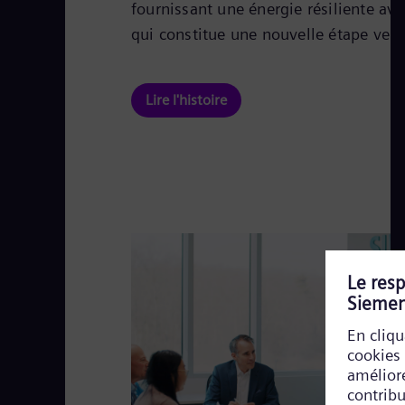
fournissant une énergie résiliente av
qui constitue une nouvelle étape ver
Lire l'histoire