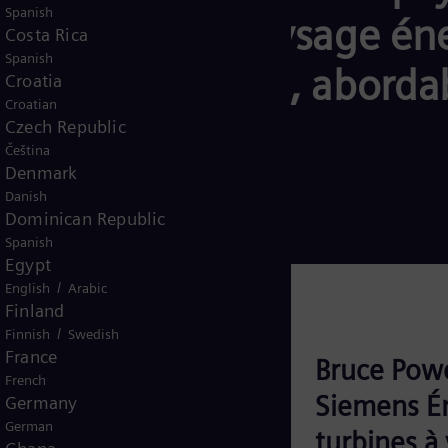
Spanish
’ensemble du paysage én
Costa Rica
Spanish
ique plus fiable, aborda
Croatia
Croatian
Czech Republic
Čeština
Denmark
Danish
Dominican Republic
Spanish
Egypt
/
English
Arabic
Finland
/
Finnish
Swedish
France
rio étape par étape
Bruce Powe
French
Siemens Én
Germany
German
turbines à