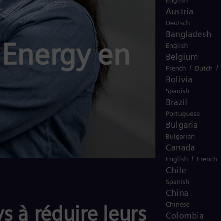
English
Austria
Deutsch
Bangladesh
 Energy en
English
Belgium
/
/
French
Dutch
Bolivia
Spanish
Brazil
Portuguese
Bulgaria
Bulgarian
Canada
/
English
French
Chile
Spanish
China
Chinese
s à réduire leurs
Colombia