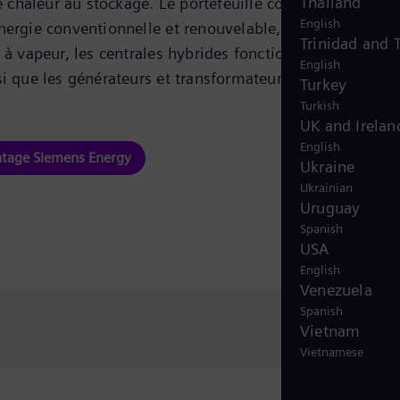
Thailand
 de chaleur au stockage. Le portefeuille comprend des
English
nergie conventionnelle et renouvelable, telles que les
Trinidad and 
t à vapeur, les centrales hybrides fonctionnant à
English
si que les générateurs et transformateurs.
Turkey
Turkish
UK and Irelan
English
tage Siemens Energy
Ukraine
Ukrainian
Uruguay
Spanish
USA
English
Venezuela
Spanish
Vietnam
Vietnamese