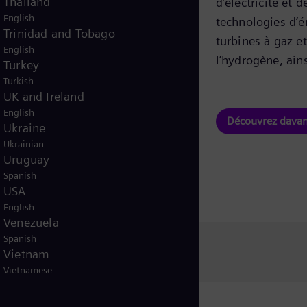
Thailand
d’électricité et
English
technologies d’é
Trinidad and Tobago
turbines à gaz e
English
l’hydrogène, ain
Turkey
Turkish
UK and Ireland
English
Découvrez davan
Ukraine
Ukrainian
Uruguay
Spanish
USA
English
Venezuela
Spanish
Vietnam
Vietnamese