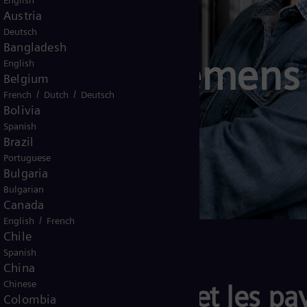
English
Austria
Deutsch
Bangladesh
ue chez Siemens
English
Belgium
/
/
French
Dutch
Deutsch
Bolivia
Spanish
Brazil
Portuguese
Bulgaria
Bulgarian
Canada
/
English
French
Chile
Spanish
China
Chinese
es entreprises et les pay
Colombia