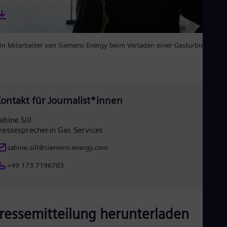
Eng
Ro
Eng
Sau
in Mitarbeiter von Siemens Energy beim Verladen einer Gasturbine
Eng
Ser
Ser
Sin
Eng
Slo
ontakt für Journalist*innen
Slo
Slo
abine Sill
Slo
ressesprecherin Gas Services
Sou
Eng
sabine.sill@siemens-energy.com
Spa
Spa
+49 173 7196783
Sw
Swe
Swi
Deu
ressemitteilung herunterladen
Tha
Eng