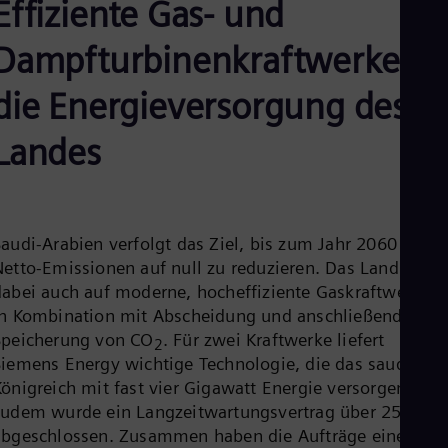
Effiziente Gas- und
Aus
Deu
Ba
Dampfturbinenkraftwerke fü
Eng
Be
die Energieversorgung des
Fre
Bol
Landes
Spa
Bra
Por
Bul
Bul
Ca
Saudi-Arabien verfolgt das Ziel, bis zum Jahr 2060 seine
Eng
Netto-Emissionen auf null zu reduzieren. Das Land setzt
Chi
dabei auch auf moderne, hocheffiziente Gaskraftwerke,
Spa
Chi
in Kombination mit Abscheidung und anschließender
Chi
Speicherung von CO
. Für zwei Kraftwerke liefert
2
Co
Siemens Energy wichtige Technologie, die das saudische
Spa
Cos
Königreich mit fast vier Gigawatt Energie versorgen wird
Spa
zudem wurde ein Langzeitwartungsvertrag über 25 Jahr
Cro
abgeschlossen. Zusammen haben die Aufträge einen
Cro