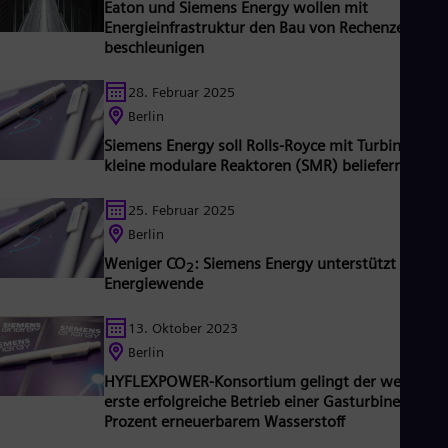
Eaton und Siemens Energy wollen mit
iemens Gamesa gehört Siemens Energy zu den
Energieinfrastruktur den Bau von Rechenzentren
eltmarktführern bei Erneuerbaren Energien. Geschätzt ein
beschleunigen
echstel der weltweiten Stromerzeugung basiert auf
echnologien von Siemens Energy. Siemens Energy beschäftigt
28. Februar 2025
eltweit rund 99.000 Mitarbeiter*innen in mehr als 90 Länder
nd erzielte im Geschäftsjahr 2023 einen Umsatz von 31
Berlin
illiarden Euro.
Siemens Energy soll Rolls-Royce mit Turbinen für
kleine modulare Reaktoren (SMR) beliefern
25. Februar 2025
Berlin
Weniger CO
: Siemens Energy unterstützt Taiwa
2
Energiewende
13. Oktober 2023
Berlin
HYFLEXPOWER-Konsortium gelingt der weltweit
erste erfolgreiche Betrieb einer Gasturbine mit 1
Prozent erneuerbarem Wasserstoff