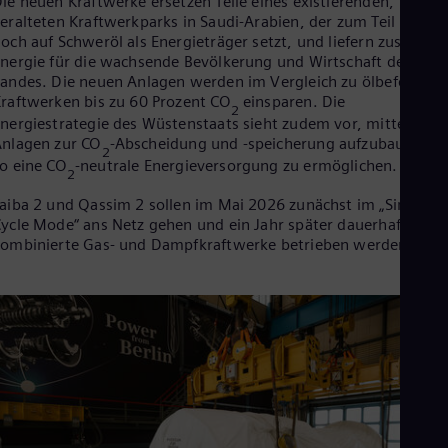
ie neuen Kraftwerke ersetzen Teile eines existierenden,
Eng
eralteten Kraftwerkparks in Saudi-Arabien, der zum Teil heute
Ind
och auf Schweröl als Energieträger setzt, und liefern zusätzlic
Bah
Ira
nergie für die wachsende Bevölkerung und Wirtschaft des
Eng
andes. Die neuen Anlagen werden im Vergleich zu ölbefeuerte
Isr
raftwerken bis zu 60 Prozent CO
einsparen. Die
2
Heb
nergiestrategie des Wüstenstaats sieht zudem vor, mittelfristi
Ita
nlagen zur CO
-Abscheidung und -speicherung aufzubauen, u
2
Ital
o eine CO
-neutrale Energieversorgung zu ermöglichen.
Ivo
2
Eng
aiba 2 und Qassim 2 sollen im Mai 2026 zunächst im „Simple
Ja
ycle Mode“ ans Netz gehen und ein Jahr später dauerhaft als
Jap
ombinierte Gas- und Dampfkraftwerke betrieben werden.
Ka
Kaz
Kor
Kor
Ku
Eng
Mal
Eng
Me
Spa
Mo