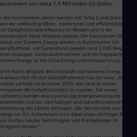
Gesamtwert von etwa 1,5 Milliarden US-Dollar.
Cze
Češ
De
n den kommenden Jahren werden mit Taiba 2 und Qassim 2
Dan
wei der weltweit größten, modernsten und effizientesten Gas-
Dom
nd Dampfturbinenkraftwerke im Westen und in der
Spa
entralregion Saudi-Arabiens gebaut. Die Gasturbinen (HL-
Eg
lasse) von Siemens Energy werden in Kombination mit
Eng
ampfturbinen und Generatoren jeweils rund 2.000 Megawatt
Fin
trom erzeugen. Generalunternehmer und Vertragspartner von
Fin
iemens Energy ist die China Energy International Group.
Fra
Fre
arim Amin, Mitglied des Vorstands von Siemens Energy und
Ge
erantwortlich für den Geschäftsbereich Gas Services: „Saudi-
Ger
rabien verfolgt seine Vision 2030, das Land zu einem
Gh
nnovativen Wirtschaftsstandort zu machen. Die neuen
Eng
raftwerke werden eine zuverlässige Energieversorgung
Glo
icherstellen und zur nachhaltigen und zukunftsorientierten
Eng
ntwicklung des Landes beitragen. Der Service-Hub von Siemen
Gr
nergy vor Ort in Dammam wird dabei einen wichtigen Beitrag
Gre
um Ausbau lokaler Technologien und Kompetenzen im
Gu
önigreich leisten.“
Spa
Hu