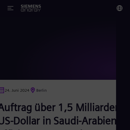
You
Ge
Ger
Glo
Eng
24. Juni 2024
Berlin
Alg
Auftrag über 1,5 Milliarden
Eng
Arg
Spa
US-Dollar in Saudi-Arabien:
Aus
Eng