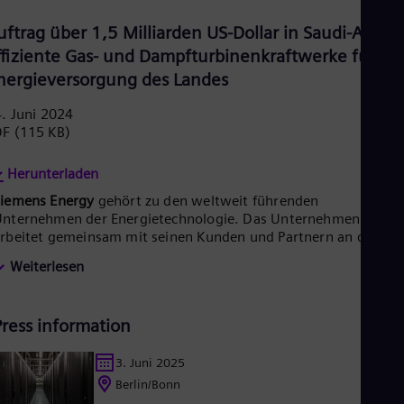
Tri
Eng
uftrag über 1,5 Milliarden US-Dollar in Saudi-Arabie
Tur
ffiziente Gas- und Dampfturbinenkraftwerke für die
Tur
UK 
nergieversorgung des Landes
Eng
Ukr
. Juni 2024
Ukr
DF
(115 KB)
Ur
Spa
Herunterladen
US
Eng
Siemens Energy
gehört zu den weltweit führenden
Ve
nternehmen der Energietechnologie. Das Unternehmen
Spa
rbeitet gemeinsam mit seinen Kunden und Partnern an den
Vi
nergiesystemen der Zukunft und unterstützt so den Übergang
Vie
Weiterlesen
u einer nachhaltigeren Welt. Mit seinem Portfolio an Produkte
ösungen und Services deckt Siemens Energy nahezu die
esamte Energiewertschöpfungskette ab – von der Strom- und
Press information
ärmeerzeugung über die Energie-übertragung bis hin zur
peicherung. Zum Portfolio zählen konventionelle und
rneuerbare Energietechnik, zum Beispiel Gas- und
3. Juni 2025
ampfturbinen, mit Wasserstoff betriebene Hybridkraftwerke,
Berlin/Bonn
eneratoren und Transformatoren. Mit der Windkraft-Tochter