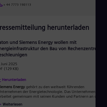
+ 44 7773 198113
ressemitteilung herunterladen
aton und Siemens Energy wollen mit
nergieinfrastruktur den Bau von Rechenzentren
eschleunigen
 Juni 2025
DF
(129 KB)
Herunterladen
Siemens Energy
gehört zu den weltweit führenden
nternehmen der Energietechnologie. Das Unternehmen
rbeitet gemeinsam mit seinen Kunden und Partnern an den
nergiesystemen der Zukunft und unterstützt so den Übergang
Weiterlesen
u einer nachhaltigeren Welt. Mit seinem Portfolio an Produkte