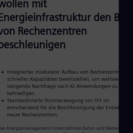
wollen mit
Aus
Deu
Ba
Energieinfrastruktur den Bau
Eng
Be
von Rechenzentren
Fre
Bol
beschleunigen
Spa
Bra
Por
Bul
Bul
Ca
Integrierter modularer Aufbau von Rechenzentren sol
Eng
schneller Kapazitäten bereitstellen, um weltweit
Chi
steigende Nachfrage nach KI-Anwendungen zu
Spa
Chi
befriedigen.
Chi
Standardisierte Stromerzeugung vor Ort ist
Co
entscheidend für die Beschleunigung der Entwicklun
Spa
neuer Rechenzentren.
Cos
Spa
Cro
Das Energiemanagement-Unternehmen Eaton und Siemens
Cro