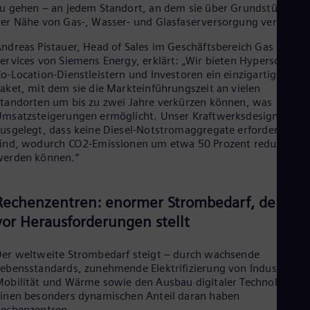
u gehen – an jedem Standort, an dem sie über Grundstücke in
Eng
Net
er Nähe von Gas-, Wasser- und Glasfaserversorgung verfügen.
Dut
ndreas Pistauer, Head of Sales im Geschäftsbereich Gas
Nic
ervices von Siemens Energy, erklärt: „Wir bieten Hyperscalern,
Spa
Nig
o-Location-Dienstleistern und Investoren ein einzigartiges
Eng
aket, mit dem sie die Markteinführungszeit an vielen
No
tandorten um bis zu zwei Jahre verkürzen können, was
Nor
msatzsteigerungen ermöglicht. Unser Kraftwerksdesign ist so
Om
usgelegt, dass keine Diesel-Notstromaggregate erforderlich
Eng
ind, wodurch CO2-Emissionen um etwa 50 Prozent reduziert
Pak
werden können.“
Eng
Pa
Spa
Rechenzentren: enormer Strombedarf, der uns
Per
vor Herausforderungen stellt
Spa
Phi
Eng
er weltweite Strombedarf steigt – durch wachsende
Po
ebensstandards, zunehmende Elektrifizierung von Industrie,
Pol
obilität und Wärme sowie den Ausbau digitaler Technologien.
Por
inen besonders dynamischen Anteil daran haben
Por
echenzentren.
Qa