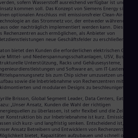
Eng
erden, sofern Wasserstoff ausreichend verfügbar ist und zum
Ind
insatz kommen soll. Das Konzept von Siemens Energy sieht
Bah
inen optionalen Anschluss mit emissionsfreier Clean-Air-
Ira
echnologie an das Stromnetz vor, der entweder während des
Eng
aus oder nachträglich implementiert werden kann. Dies würd
Isr
s Rechenzentren auch ermöglichen, als Anbieter von
Heb
etzdienstleistungen neue Geschäftsfelder zu erschließen.
Ita
Ital
aton bietet den Kunden die erforderlichen elektrischen Geräte
Ivo
ie Mittel- und Niederspannungsschaltanlagen, USV, Busways,
Eng
trukturelle Unterstützung, Racks und Gehäusesysteme,
Ja
ngenieurdienstleistungen und Software an, um IT-Lasten vom
Jap
ittelspannungsnetz bis zum Chip sicher umzusetzen und den
Ka
ufbau sowie die Inbetriebnahme von Rechenzentren mit
Kaz
kidmontierten und modularen Designs zu beschleunigen.
Kor
Kor
yrille Brisson, Global Segment Leader, Data Centers, Eaton,
Ku
azu: „Unser Ansatz, Kunden die Wahl der richtigen
Eng
nergiequellen zu überlassen, ist sehr flexibel und die Zeit von
Mal
er Konstruktion bis zur Inbetriebnahme ist kurz. Emissionen
Eng
assen sich kurz- und langfristig senken. Entscheidend ist, dass
Me
nser Ansatz Betreibern und Entwicklern von Rechenzentren di
Spa
öglichkeit bietet, Kapazitäten aufzubauen und schnell online
Mo