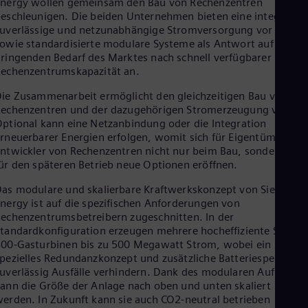
nergy wollen gemeinsam den Bau von Rechenzentren
Cze
eschleunigen. Die beiden Unternehmen bieten eine integrierte
Češ
uverlässige und netzunabhängige Stromversorgung vor Ort
De
owie standardisierte modulare Systeme als Antwort auf den
Dan
ringenden Bedarf des Marktes nach schnell verfügbarer
Dom
echenzentrumskapazität an.
Spa
Eg
ie Zusammenarbeit ermöglicht den gleichzeitigen Bau von
Eng
echenzentren und der dazugehörigen Stromerzeugung vor Ort
Fin
ptional kann eine Netzanbindung oder die Integration
Fin
rneuerbarer Energien erfolgen, womit sich für Eigentümer und
Fra
ntwickler von Rechenzentren nicht nur beim Bau, sondern auc
Fre
ür den späteren Betrieb neue Optionen eröffnen.
Ge
Ger
as modulare und skalierbare Kraftwerkskonzept von Siemens
Gh
nergy ist auf die spezifischen Anforderungen von
Eng
echenzentrumsbetreibern zugeschnitten. In der
Glo
tandardkonfiguration erzeugen mehrere hocheffiziente SGT-
Eng
00-Gasturbinen bis zu 500 Megawatt Strom, wobei ein
Gr
pezielles Redundanzkonzept und zusätzliche Batteriespeicher
Gre
Gu
uverlässig Ausfälle verhindern. Dank des modularen Aufbaus
Spa
ann die Größe der Anlage nach oben und unten skaliert
Hu
erden. In Zukunft kann sie auch CO2-neutral betrieben