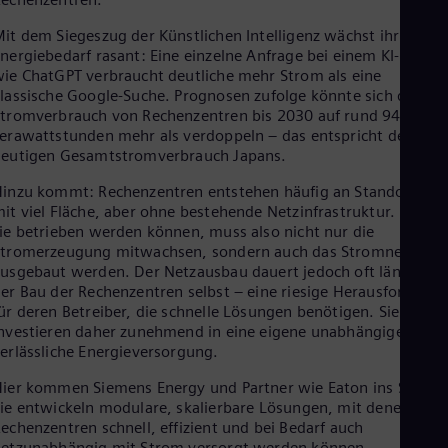
Eng
it dem Siegeszug der Künstlichen Intelligenz wächst ihr
Ro
nergiebedarf rasant: Eine einzelne Anfrage bei einem KI-Model
Eng
ie ChatGPT verbraucht deutliche mehr Strom als eine
Sau
lassische Google-Suche. Prognosen zufolge könnte sich der
Eng
Ser
tromverbrauch von Rechenzentren bis 2030 auf rund 945
Ser
erawattstunden mehr als verdoppeln – das entspricht dem
Sin
eutigen Gesamtstromverbrauch Japans.
Eng
Slo
inzu kommt: Rechenzentren entstehen häufig an Standorten
Slo
it viel Fläche, aber ohne bestehende Netzinfrastruktur. Damit
Slo
ie betrieben werden können, muss also nicht nur die
Slo
tromerzeugung mitwachsen, sondern auch das Stromnetz
Sou
usgebaut werden. Der Netzausbau dauert jedoch oft länger als
Eng
er Bau der Rechenzentren selbst – eine riesige Herausforderun
Spa
ür deren Betreiber, die schnelle Lösungen benötigen. Sie
Spa
nvestieren daher zunehmend in eine eigene unabhängige und
Sw
erlässliche Energieversorgung.
Swe
Swi
ier kommen Siemens Energy und Partner wie Eaton ins Spiel.
Deu
ie entwickeln modulare, skalierbare Lösungen, mit denen
Tha
echenzentren schnell, effizient und bei Bedarf auch
Eng
etzunabhängig mit Strom versorgt werden können.