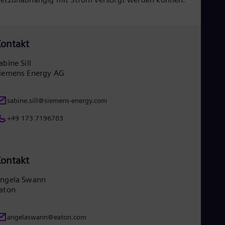
Tri
Eng
Tur
Tur
UK 
ontakt
Eng
Ukr
abine Sill
Ukr
iemens Energy AG
Ur
Spa
US
sabine.sill@siemens-energy.com
Eng
Ve
+49 173 7196783
Spa
Vi
Vie
ontakt
ngela Swann
aton
angelaswann@eaton.com