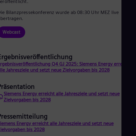
eröffentlicht.
Cze
Češ
ie Bilanzpressekonferenz wurde ab 08:30 Uhr MEZ live
De
übertragen.
Dan
Dom
Webcast
Spa
Eg
Eng
Fin
Ergebnisveröffentlichung
Fin
Fra
rgebnisveröffentlichung Q4 GJ 2025: Siemens Energy erreicht
Fre
lle Jahresziele und setzt neue Zielvorgaben bis 2028
Ge
Ger
Gh
Präsentation
Eng
Siemens Energy erreicht alle Jahresziele und setzt neue
Glo
Zielvorgaben bis 2028
Eng
Gr
Gre
Pressemitteilung
Gu
iemens Energy erreicht alle Jahresziele und setzt neue
Spa
ielvorgaben bis 2028
Hu