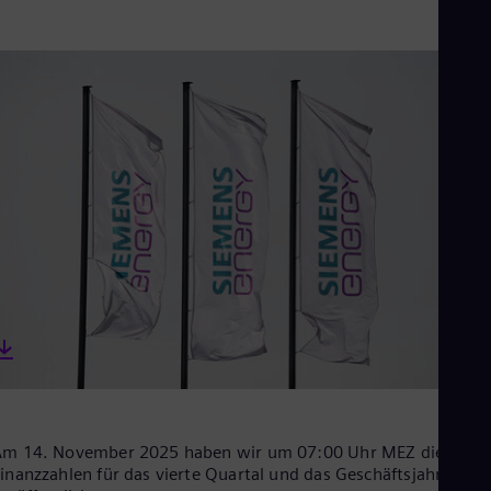
Aus
Deu
Ba
Eng
Be
Fre
Bol
Spa
Bra
Por
Bul
Bul
Ca
Eng
Chi
Spa
Chi
Chi
Co
Spa
Cos
Spa
Am 14. November 2025 haben wir um 07:00 Uhr MEZ die
Cro
inanzzahlen für das vierte Quartal und das Geschäftsjahr 2025
Cro