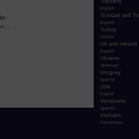
Thailand
English
Trinidad and T
der
English
an
Turkey
Turkish
UK and Ireland
hin zur
English
iel
Ukraine
Ukrainian
Uruguay
ört
Spanish
USA
der
English
Venezuela
rn und
Spanish
Vietnam
Vietnamese
hr als