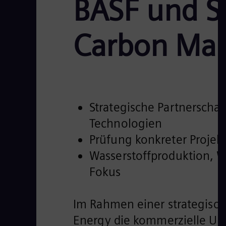
BASF und S
Carbon Ma
Strategische Partnerschaf
Technologien
Prüfung konkreter Projek
Wasserstoffproduktion,
Fokus
Im Rahmen einer strategisc
Energy die kommerzielle U