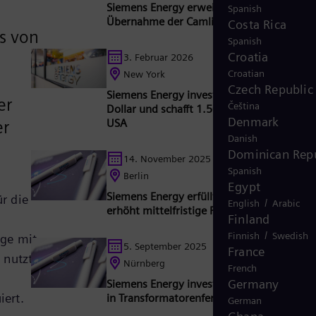
Siemens Energy erweitert sein Portfolio d
Spanish
Übernahme der Camlin Group
Costa Rica
s von
Spanish
Croatia
3. Februar 2026
Croatian
New York
Czech Republic
Siemens Energy investiert eine Milliarde
er
Čeština
Dollar und schafft 1.500 Arbeitsplätze in 
Denmark
USA
er
Danish
Dominican Repu
14. November 2025
Spanish
Berlin
Egypt
Siemens Energy erfüllt alle Zielvorgaben u
r die
/
English
Arabic
erhöht mittelfristige Prognose
Finland
/
Finnish
Swedish
age mit
5. September 2025
France
nutzt.
Nürnberg
French
Germany
Siemens Energy investiert 220 Millionen E
iert.
in Transformatorenfertigung in Nürnberg
German