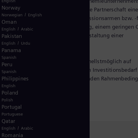
en Mittelpunkt die Unterstützung des Chemieunternehme
English
Norway
teht. Für Siemens Energy bedeutet die Partnerschaft ein
/
Norwegian
English
gung der strategischen Ziele: der emissionsarmen bzw. -
Oman
 Stromübertragung und -speicherung, einem geringen 
/
English
Arabic
ndustriellen Prozessen sowie der Gestaltung einer
Pakistan
/
English
Urdu
Panama
Spanish
ie identifizierten Pilotprojekte schnellstmöglich auf
Peru
eit zu prüfen, um den notwendigen Investitionsbedarf
Spanish
nd die Umsetzung der unter den geltenden Rahmenbedin
Philippines
English
.
Poland
Polish
Portugal
Portuguese
Qatar
/
English
Arabic
Kontakt
Romania