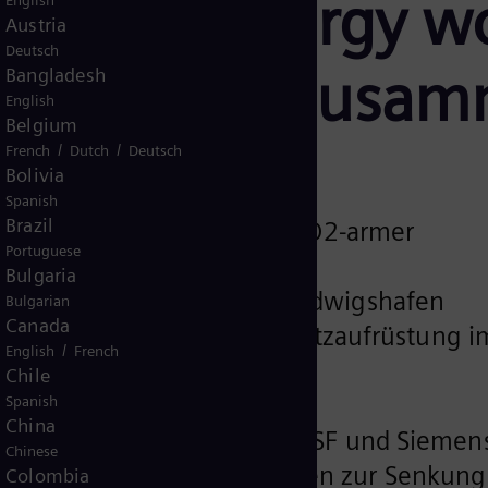
iemens Energy wo
English
Austria
Deutsch
nagement zusam
Bangladesh
English
Belgium
/
/
French
Dutch
Deutsch
Bolivia
Spanish
Brazil
t für industriellen Einsatz CO2-armer
Portuguese
Bulgaria
te für den BASF-Standort Ludwigshafen
Bulgarian
Canada
 Wärmepumpen und Stromnetzaufrüstung i
/
English
French
Chile
Spanish
China
hen Partnerschaft wollen BASF und Siemen
Chinese
msetzung neuer Technologien zur Senkung
Colombia