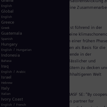
Ghana
ner gemeinsamen System- und Katalysatorentwicklung z
English
lyseanlagen (PEM-Elektrolyse) sowie eine Zusammenarbei
Global
geprüft.
English
Greece
ender der Siemens Energy AG: „BASF ist führend in der
Greek
Guatemala
ranche, wenn es um Innovationen für eine klimaschonen
Spanish
stechnologien befinden sich noch in einer frühen Phase
Hungary
e Erfahrungen aus den Pilotprojekten als Basis für die
/
English
Hungarian
onzepte nutzen und so die Energiewende in der
Indonesia
ser strategisches Ziel ist es, als verlässlicher und
Bahasa
Iraq
esysteme den wachsenden Bedarf an Gütern zu decken un
/
English
Arabic
schutzziele auf dem Weg zu einer nachhaltigeren Welt
Israel
Hebrew
Italy
the Board of Executive Directors of BASF SE: “By cooper
Italian
Ivory Coast
it from the expertise of a first-class partner for
/
English
French