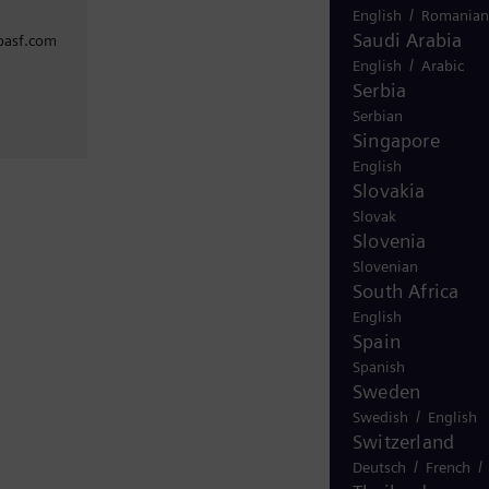
/
English
Romanian
Saudi Arabia
basf.com
/
English
Arabic
7
Serbia
Serbian
Singapore
English
Slovakia
Slovak
Slovenia
Slovenian
South Africa
English
Spain
Spanish
Sweden
/
Swedish
English
Switzerland
/
/
Deutsch
French