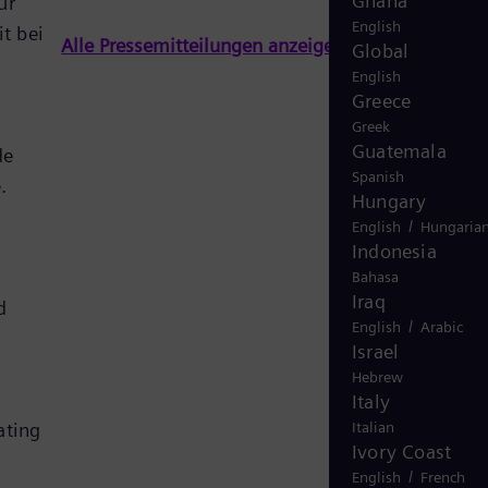
Ghana
ur
English
t bei
Alle Pressemitteilungen anzeigen
Global
English
Greece
Greek
Guatemala
de
Spanish
.
Hungary
/
English
Hungaria
Indonesia
Bahasa
Iraq
d
/
English
Arabic
Israel
Hebrew
Italy
ating
Italian
Ivory Coast
/
English
French