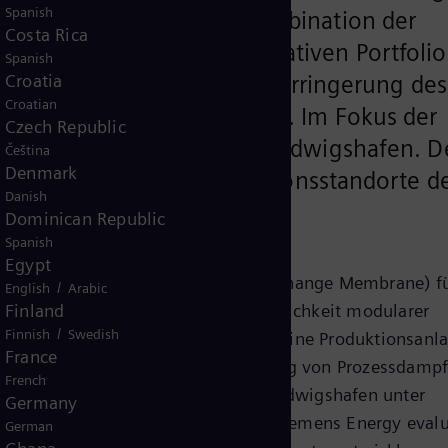
Spanish
chleunigen. Durch die Kombination der
Costa Rica
n der BASF und des innovativen Portfolio
Spanish
re führende Rolle bei der Verringerung des
Croatia
Croatian
schen Produktion ausbauen. Im Fokus der
Czech Republic
ilotprojekte am Standort Ludwigshafen. D
Čeština
Denmark
 einer der größten Produktionsstandorte d
Danish
Dominican Republic
Spanish
Egypt
eines PEM-Elektrolyseurs (Proton Exchange Membrane) fü
/
English
Arabic
stung von 50 Megawatt und der Möglichkeit modularer
Finland
/
Finnish
Swedish
er Hochtemperatur-Wärmepumpe in eine Produktionsanl
France
egawatt, die Abwärme zur Erzeugung von Prozessdampf 
French
elektrischen Netzes am Standort Ludwigshafen unter
Germany
ptimierten Produktportfolios von Siemens Energy evalu
German