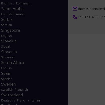
/
English
Romanian
ns@siemens-
Saudi Arabia
Thomas Nonnast
thomas.nonnast@
/
English
Arabic
BASF SE
+49 173 3798 62
Serbia
Serbian
Singapore
English
Slovakia
Slovak
Slovenia
 herunterladen
Slovenian
South Africa
English
Spain
Spanish
Sweden
/
Swedish
English
Switzerland
/
/
Deutsch
French
Italian