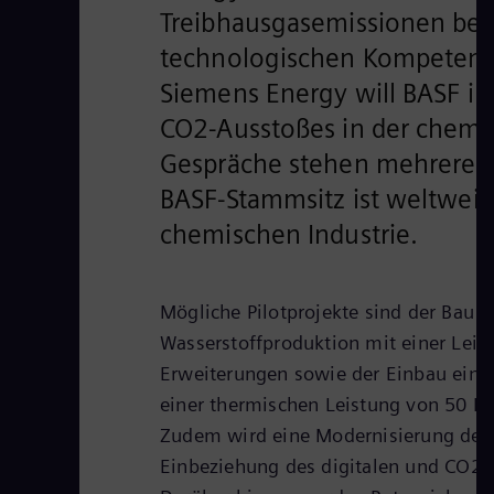
Treibhausgasemissionen bes
technologischen Kompetenze
Siemens Energy will BASF ih
CO2-Ausstoßes in der chemi
Gespräche stehen mehrere P
BASF-Stammsitz ist weltweit
chemischen Industrie.
Mögliche Pilotprojekte sind der Bau 
Wasserstoffproduktion mit einer Lei
Erweiterungen sowie der Einbau ein
einer thermischen Leistung von 50 M
Zudem wird eine Modernisierung des 
Einbeziehung des digitalen und CO2-o