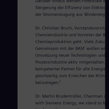
Darüber hinaus werden Potenziale ei
Steigerung der Effizienz von Elektro
der Stromerzeugung aus Windenergie 
Dr. Christian Bruch, Vorstandsvorsitz
Chemieindustrie und Vorreiter der B
Chemieproduktion geht. Viele Zukunft
Gemeinsam mit der BASF wollen wir di
Umsetzung neuer Technologien und K
Prozessindustrie aktiv mitgestalten. Un
kompetenter Partner für alle Energi
gleichzeitig zum Erreichen der Klima
beizutragen.“
Dr. Martin Brudermüller, Chairman of 
with Siemens Energy, we stand to benef