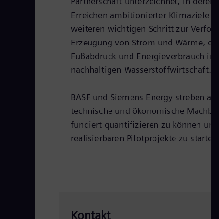
Partnerschaft unterzeichnet, in der
Erreichen ambitionierter Klimaziele s
weiteren wichtigen Schritt zur Verfol
Erzeugung von Strom und Wärme, der
Fußabdruck und Energieverbrauch in i
nachhaltigen Wasserstoffwirtschaft.
BASF und Siemens Energy streben an, d
technische und ökonomische Machbark
fundiert quantifizieren zu können u
realisierbaren Pilotprojekte zu starten
Kontakt