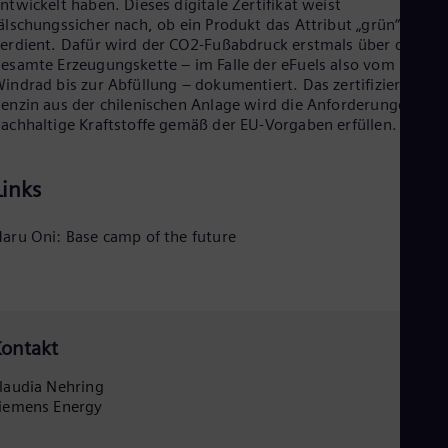
ntwickelt haben. Dieses digitale Zertifikat weist
Tri
älschungssicher nach, ob ein Produkt das Attribut „grün“
Eng
erdient. Dafür wird der CO2-Fußabdruck erstmals über die
Tur
esamte Erzeugungskette – im Falle der eFuels also vom
Tur
UK 
indrad bis zur Abfüllung – dokumentiert. Das zertifizierte e-
enzin aus der chilenischen Anlage wird die Anforderungen an
Eng
Ukr
achhaltige Kraftstoffe gemäß der EU-Vorgaben erfüllen.
Ukr
Ur
Spa
Links
US
Eng
Ve
aru Oni: Base camp of the future
Spa
Vi
Vie
ontakt
laudia Nehring
iemens Energy