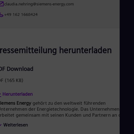
claudia.nehring@siemens-energy.com
+49 162 1668424
ressemitteilung herunterladen
DF Download
DF
(165 KB)
Herunterladen
Siemens Energy
gehört zu den weltweit führenden
nternehmen der Energietechnologie. Das Unternehmen
rbeitet gemeinsam mit seinen Kunden und Partnern an den
nergiesystemen der Zukunft und unterstützt so den Übergang
Weiterlesen
u einer nachhaltigeren Welt. Mit seinem Portfolio an Produkte
ösungen und Services deckt Siemens Energy nahezu die