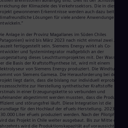
ossilen Brennstoffen abhängig sind. Dies ist der Schlüssel zur
Eng
rreichung der Klimaziele des Verkehrssektors. Die in diesem
Net
rojekt gewonnenen Erkenntnisse werden auch dazu beitragen,
Dut
limafreundliche Lösungen für viele andere Anwendungen zu
Nic
ntwickeln.“
Spa
Nig
ie Anlage in der Provinz Magallanes im Süden Chiles
Eng
Patagonien) wird bis März 2023 nach nicht einmal zwei Jahren
No
auzeit fertiggestellt sein. Siemens Energy wirkt als Co-
Nor
ntwickler und Systemintegrator maßgeblich an der
Om
usgestaltung dieses Leuchtturmprojektes mit. Der Wasserstoff
Eng
Pak
er die Basis der Kraftstoffsynthese ist, wird mit einem
lektrolyseur von Siemens Energy produziert. Die Windturbine
Eng
Pa
kommt von Siemens Gamesa. Die Herausforderung bei dem
Spa
rojekt liegt darin, dass die bislang nur individuell erprobten
Per
rozessschritte zur Herstellung synthetischer Kraftstoffe
Spa
rstmals in einer Erzeugungskette so verbunden und
Phi
ufeinander abgestimmt werden mussten, dass die Produktion
Eng
ffizient und störungsfrei läuft. Diese Integration ist die
Po
rundlage für den Hochlauf der eFuels-Herstellung. 2023 sollen
Pol
30.000 Liter eFuels produziert werden. Nach der Pilotphase
Por
ird das Projekt in Chile weiter ausgebaut. Bis zur Mitte des
Por
ahrzehnts wird die Produktionskapazität auf voraussichtlich 55
Qa