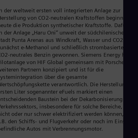
Cze
n der weltweit ersten voll integrierten Anlage zur
Češ
De
Herstellung von CO2-neutralen Kraftstoffen beginnt
Dan
eute die Produktion synthetischer Kraftstoffe. Dafür wir
Dom
in der Anlage „Haru Oni“ unweit der südchilenischen
Spa
Eg
Stadt Punta Arenas aus Windkraft, Wasser und CO2
Eng
zunächst e-Methanol und schließlich strombasiertes,
Fin
CO2-neutrales Benzin gewonnen. Siemens Energy hat di
Fin
Pilotanlage von HIF Global gemeinsam mit Porsche und
Fra
eiteren Partnern konzipiert und ist für die
Fre
Ge
Systemintegration über die gesamte
Ger
Wertschöpfungskette verantwortlich. Die Herstellung der
Gh
ersten Liter sogenannter eFuels markiert einen
Eng
Glo
entscheidenden Baustein bei der Dekarbonisierung des
Eng
Verkehrssektors, insbesondere für solche Bereiche, die
Gr
nicht oder nur schwer elektrifiziert werden können, wie
Gre
z.B. den Schiffs- und Flugverkehr oder noch im Einsatz
Gu
Spa
befindliche Autos mit Verbrennungsmotor.
Hu