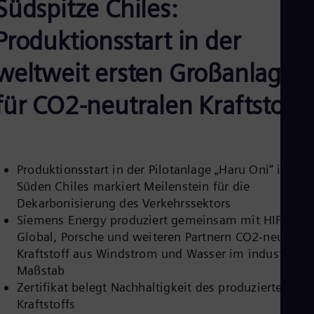
Südspitze Chiles:
Aus
Deu
Ba
Produktionsstart in der
Eng
Be
weltweit ersten Großanlage
Fre
Bol
für CO2-neutralen Kraftstoff
Spa
Bra
Por
Bul
Bul
Ca
Produktionsstart in der Pilotanlage „Haru Oni“ im
Eng
Süden Chiles markiert Meilenstein für die
Chi
Dekarbonisierung des Verkehrssektors
Spa
Chi
Siemens Energy produziert gemeinsam mit HIF
Chi
Global, Porsche und weiteren Partnern CO2-neutrale
Co
Kraftstoff aus Windstrom und Wasser im industrielle
Spa
Maßstab
Cos
Spa
Zertifikat belegt Nachhaltigkeit des produzierten
Cro
Kraftstoffs
Cro