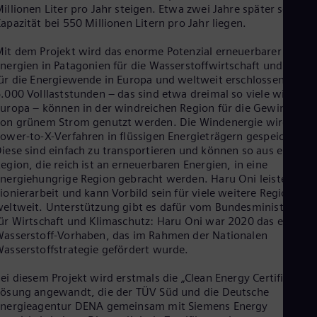
illionen Liter pro Jahr steigen. Etwa zwei Jahre später soll die
Eng
apazität bei 550 Millionen Litern pro Jahr liegen.
Ro
Eng
it dem Projekt wird das enorme Potenzial erneuerbarer
Sau
nergien in Patagonien für die Wasserstoffwirtschaft und damit
Eng
ür die Energiewende in Europa und weltweit erschlossen. Bis z
Ser
.000 Volllaststunden – das sind etwa dreimal so viele wie in
Ser
Sin
uropa – können in der windreichen Region für die Gewinnung
on grünem Strom genutzt werden. Die Windenergie wird im
Eng
Slo
ower-to-X-Verfahren in flüssigen Energieträgern gespeichert.
Slo
iese sind einfach zu transportieren und können so aus einer
Slo
egion, die reich ist an erneuerbaren Energien, in eine
Slo
nergiehungrige Region gebracht werden. Haru Oni leistet hier
Sou
ionierarbeit und kann Vorbild sein für viele weitere Regionen
Eng
eltweit. Unterstützung gibt es dafür vom Bundesministerium
Spa
ür Wirtschaft und Klimaschutz: Haru Oni war 2020 das erste
Spa
asserstoff-Vorhaben, das im Rahmen der Nationalen
Sw
asserstoffstrategie gefördert wurde.
Swe
Swi
ei diesem Projekt wird erstmals die „Clean Energy Certification“
Deu
ösung angewandt, die der TÜV Süd und die Deutsche
Tha
Energieagentur DENA gemeinsam mit Siemens Energy
Eng