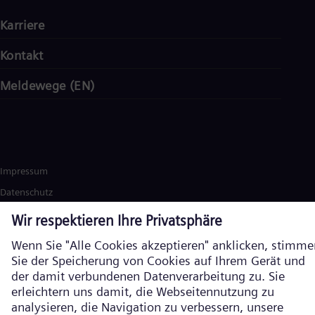
Karriere
Kontakt
Meldewege (EN)
Impressum
Datenschutz
Cookie Richtlinien
Nutzungsbedingungen
Verschlüsselte Kommunikation
Siemens Energy ist eine durch die Siemens AG lizenzierte Marke. ©
Siemens Energy, 2026