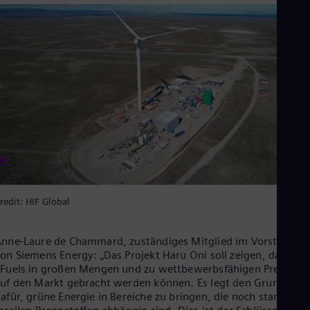
Eng
Ind
Bah
Ira
Eng
Isr
Heb
Ita
Ital
Ivo
Eng
Ja
Jap
Ka
Kaz
Kor
redit: HIF Global
Kor
Ku
Eng
nne-Laure de Chammard, zuständiges Mitglied im Vorstand
Mal
on Siemens Energy: „Das Projekt Haru Oni soll zeigen, dass
Eng
Fuels in großen Mengen und zu wettbewerbsfähigen Preisen
Me
uf den Markt gebracht werden können. Es legt den Grundstein
Spa
afür, grüne Energie in Bereiche zu bringen, die noch stark von
Mo