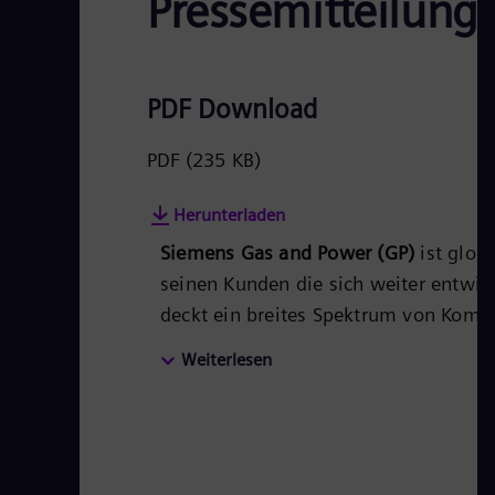
Pressemitteilung
PDF Download
PDF
(235 KB)
Herunterladen
Siemens Gas and Power (GP)
ist glob
seinen Kunden die sich weiter entwic
deckt ein breites Spektrum von Komp
und bietet ein umfassendes Portfolio
Weiterlesen
von Übertragungsnetzen, die Öl- und 
seinen Produkten, Lösungen, Systeme
Gewinnung, Verarbeitung und den Tr
in zentralen und dezentralen Wärmek