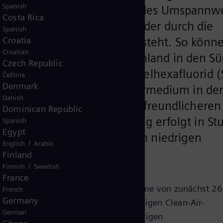
Spanish
 die Übertragungsleistung des Umspannw
Costa Rica
n Transportbedarf decken, der durch die
Spanish
 Höchstspannungsnetz entsteht. So könn
Croatia
Croatian
ndenergie aus Norddeutschland in den S
Czech Republic
rden. Der Ersatz von Schwefelhexafluorid (
Čeština
Denmark
enannte Clean Air, als Isoliermedium in de
Danish
tig für einen deutlich klimafreundlicheren
Dominican Republic
der schlüsselfertigen Lösung erfolgt in St
Spanish
Egypt
. Der Auftragswert liegt im niedrigen
/
English
Arabic
ch.
Finland
/
Finnish
Swedish
France
duktion, Lieferung und Inbetriebnahme von zunächst 26
French
Germany
 3-fach-Sammelschienen und einphasigen Clean-Air-
German
 von 3860 Metern und den dazugehörigen