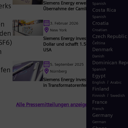
Siemens Energy erweitert sein Portfolio d
Spanish
erks
Übernahme der Camlin Group
Costa Rica
Spanish
en
Croatia
3. Februar 2026
Croatian
New York
üden
Czech Republic
Siemens Energy investiert eine Milliarde
SF6)
Čeština
Dollar und schafft 1.500 Arbeitsplätze in 
Denmark
USA
n
Danish
Dominican Repu
5. September 2025
ufen
Spanish
Nürnberg
Egypt
Siemens Energy investiert 220 Millionen E
/
English
Arabic
in Transformatorenfertigung in Nürnberg
Finland
/
Finnish
Swedish
France
Alle Pressemitteilungen anzeigen
French
Germany
German