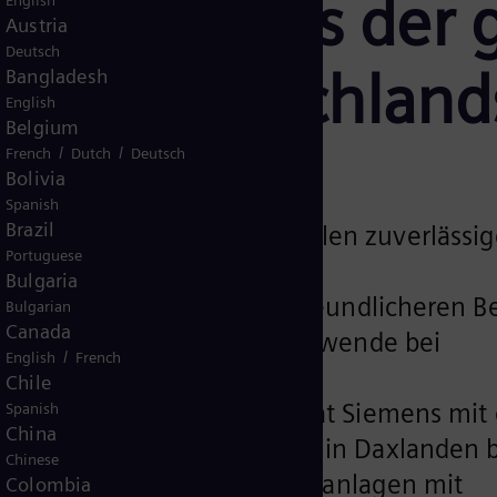
euert eines der 
English
Austria
Deutsch
rke Deutschland
Bangladesh
English
Belgium
/
/
French
Dutch
Deutsch
Bolivia
Spanish
Brazil
erhöhen Leistung und stellen zuverlässi
Portuguese
er sicher
Bulgaria
 für einen deutlich klimafreundlicheren Be
Bulgarian
Canada
trägt wesentlich zur Energiewende bei
/
English
French
Chile
etzbetreiber TransnetBW hat Siemens mit
Spanish
China
ines 380-kV-Umspannwerks in Daxlanden b
Chinese
neue gasisolierte Innenraumanlagen mit
Colombia