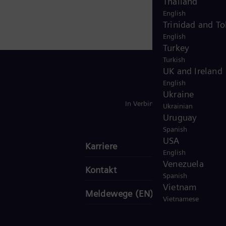
Thailand
Power
English
Trinidad and T
für die
English
der
Turkey
gkeit,
Turkish
UK and Ireland
it
English
gente
Ukraine
In Verbindung bleiben
Ukrainian
Uruguay
 für
Spanish
USA
 und
Karriere
English
s
Venezuela
Kontakt
t
Spanish
Vietnam
Meldewege (EN)
Vietnamese
hr
n Euro