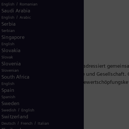
 herunterladen
/
English
Romanian
Saudi Arabia
/
English
Arabic
Serbia
Serbian
Singapore
English
Slovakia
Slovak
Slovenia
aler Vorreiter im Energiebereich und adressiert gemein
Slovenian
kelnden Anforderungen von Industrie und Gesellschaft. 
South Africa
etenzen über die vollständige Energiewertschöpfungske
English
Spain
 für Energieversorger, unabhängige Stromerzeuger, Betre
Spanish
Gasindustrie sowie andere energieintensive Branchen. M
Sweden
n und Dienstleistungen adressiert Siemens Gas and Pow
/
Swedish
English
ansport von Öl und Gas sowie die Strom- und Wärmeer
Switzerland
raftwerken ebenso wie die Stromübertragung und
/
/
Deutsch
French
Italian