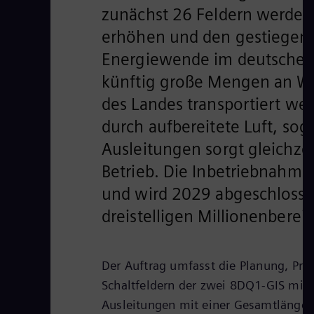
zunächst 26 Feldern werden
erhöhen und den gestiegene
Energiewende im deutschen
künftig große Mengen an Wi
des Landes transportiert we
durch aufbereitete Luft, sog
Ausleitungen sorgt gleichzei
Betrieb. Die Inbetriebnahme 
und wird 2029 abgeschlossen
dreistelligen Millionenberei
Der Auftrag umfasst die Planung, Pro
Schaltfeldern der zwei 8DQ1-GIS mit
Ausleitungen mit einer Gesamtlänge