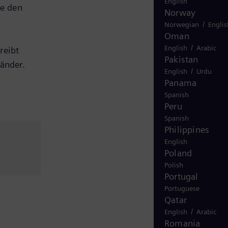
English
ie den
Norway
/
Norwegian
Englis
Oman
/
English
Arabic
reibt
Pakistan
änder.
/
English
Urdu
Panama
Spanish
Peru
Spanish
Philippines
English
Poland
Polish
Portugal
Portuguese
Qatar
/
English
Arabic
Romania