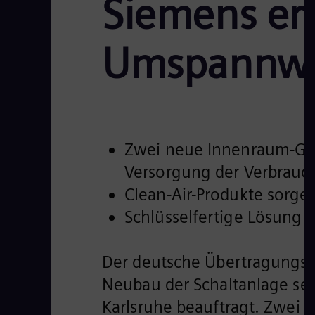
Siemens ern
Umspannwe
Zwei neue Innenraum-GIS 
Versorgung der Verbrauch
Clean-Air-Produkte sorgen
Schlüsselfertige Lösung 
Der deutsche Übertragungsn
Neubau der Schaltanlage se
Karlsruhe beauftragt. Zwei 