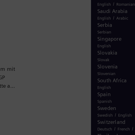
/
English
Romanian
Saudi Arabia
/
English
Arabic
Serbia
Serbian
Singapore
English
Slovakia
Slovak
Slovenia
sam mit
Slovenian
GP
South Africa
tte ab
English
Spain
iber
Spanish
it
Sweden
er die
/
Swedish
English
zeugung
Switzerland
/
/
Deutsch
French