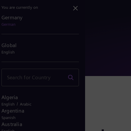
You are currently on
Germany
t eines der größten Umspa...
German
Global
English
Algeria
/
English
Arabic
Argentina
Spanish
Australia