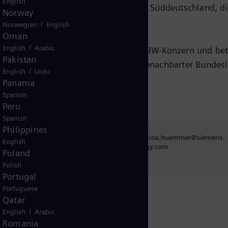
English
t, müssen große Kraftwerksblöcke in Süddeutschland, d
Norway
hen, vom Netz genommen werden.
/
Norwegian
English
Oman
/
English
Arabic
er Übertragungsnetzbetreiber im EnBW-Konzern und bet
Pakistan
ttembergs sowie in Randbereichen benachbarter Bundesl
/
English
Urdu
Panama
Spanish
Peru
Spanish
Philippines
christina.huemmer@siemens-
istina Hümmer
English
energy.com
Poland
Polish
Portugal
Portuguese
Qatar
/
English
Arabic
Romania