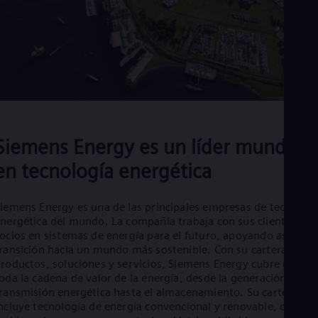
Eng
Ind
Bah
Ira
Eng
Isr
Heb
Ita
Ital
Ivo
Eng
Siemens Energy es un líder mundial
Ja
Jap
en tecnología energética
Ka
Kaz
Kor
iemens Energy es una de las principales empresas de tecnologí
Kor
nergética del mundo. La compañía trabaja con sus clientes y
Ku
ocios en sistemas de energía para el futuro, apoyando así la
Eng
ransición hacia un mundo más sostenible. Con su cartera de
Mal
roductos, soluciones y servicios, Siemens Energy cubre casi
Eng
oda la cadena de valor de la energía, desde la generación y
Me
ransmisión energética hasta el almacenamiento. Su cartera
Spa
ncluye tecnología de energía convencional y renovable, como
Mo