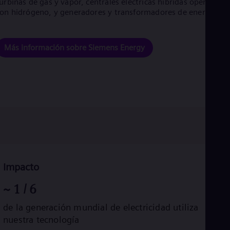
urbinas de gas y vapor, centrales eléctricas híbridas operadas
Eng
on hidrógeno, y generadores y transformadores de energía.
Net
Dut
Nic
Spa
Más información sobre Siemens Energy
Nig
Eng
No
Nor
Om
Eng
Pak
Eng
Pa
Spa
Per
Spa
Impacto
Phi
Eng
~
1
/ 6
Po
Pol
de la generación mundial de electricidad utiliza
Por
nuestra tecnología
Por
Qa