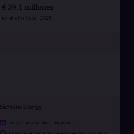
Tri
€
39,1
millones
Eng
Tur
en el año fiscal 2025
Tur
UK 
Eng
Ukr
Ukr
Ur
Spa
US
Eng
Ve
Spa
Vi
Vie
Siemens Energy
contact-latam@siemens-energy.com
¿Tiene alguna pregunta o necesita ayuda? Contáctenos