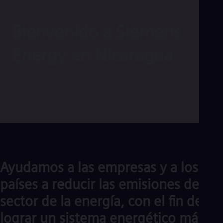
Aus
Deu
Ba
Bienvenido a Siemens
Eng
Be
Energy en Nicaragua
Fre
Bol
Spa
Bra
Por
Bul
Bul
Ca
Eng
Chi
Spa
Chi
Ayudamos a las empresas y a los
Chi
Co
países a reducir las emisiones del
Spa
Cos
sector de la energía, con el fin de
Spa
Cro
lograr un sistema energético más
Cro