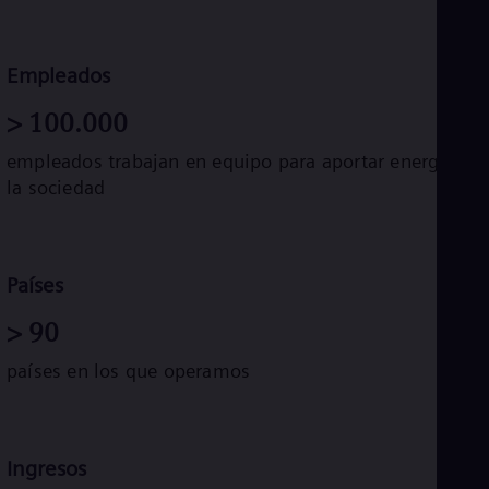
Eng
Ro
Eng
Empleados
Sau
Eng
>
100.000
Ser
Ser
empleados trabajan en equipo para aportar energía a
Sin
la sociedad
Eng
Slo
Slo
Slo
Slo
Países
Sou
Eng
>
90
Spa
Spa
países en los que operamos
Sw
Swe
Swi
Deu
Tha
Ingresos
Eng