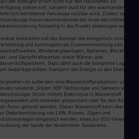
ass der erzeugte Strom nicht nur den Haushalten zur
Eng
erfügung stehen soll, sondern auch für den wachsenden Antei
Net
lektrisch betriebener Fahrzeuge nutzbar wird. Zudem sollen
Dut
rtsansässige Industrieunternehmen bei ihren Aktivitäten zur
Nic
ekarbonisierung frühzeitig in das Projekt einbezogen werden.
Spa
Nig
onkret beinhalten soll das Konzept die energetisch sinnvollste
Eng
Verbindung und kostenoptimale Zusammenstellung von
No
olarkraftwerken, Windenergieanlagen, Batterien, Blockheiz-,
Nor
Om
Gas- und Dampfkraftwerken sowie Wärme- und
Eng
asserstoffspeichern. Dazu zählt auch die komplette Logistik
Pak
um bedarfsgerechten Transport der Energie zu den Endnutzern
Eng
Pa
orgesehen ist außerdem eine Wasserstoffproduktion: unter
Spa
insatz neuester „Silyzer 300“-Technologie von Siemens soll
Per
berschüssiger Strom mittels Elektrolyse in Wasserstoff
Spa
mgewandelt und entweder gespeichert oder für den Antrieb
Phi
on Autos genutzt werden. Dieser Wasserstoff kann aber auch
Eng
ur Dekarbonisierung von LKW, Bussen, Zügen und
Po
ndustrieanlagen eingesetzt werden, etwa zur CO2-freien
Pol
rocknung der Sande der Nivelsteiner Sandwerke.
Por
Por
Qa