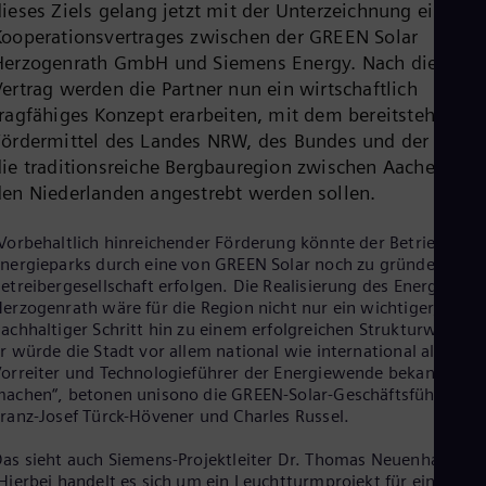
dieses Ziels gelang jetzt mit der Unterzeichnung eines
Cze
Kooperationsvertrages zwischen der GREEN Solar
Češ
De
Herzogenrath GmbH und Siemens Energy. Nach diesem
Dan
Vertrag werden die Partner nun ein wirtschaftlich
Dom
tragfähiges Konzept erarbeiten, mit dem bereitstehende
Spa
Eg
Fördermittel des Landes NRW, des Bundes und der EU fü
Eng
die traditionsreiche Bergbauregion zwischen Aachen und
Fin
den Niederlanden angestrebt werden sollen.
Fin
Fra
Vorbehaltlich hinreichender Förderung könnte der Betrieb des
Fre
Ge
nergieparks durch eine von GREEN Solar noch zu gründende
Ger
etreibergesellschaft erfolgen. Die Realisierung des Energiepark
Gh
erzogenrath wäre für die Region nicht nur ein wichtiger,
Eng
achhaltiger Schritt hin zu einem erfolgreichen Strukturwandel.
Glo
r würde die Stadt vor allem national wie international als ein
Eng
orreiter und Technologieführer der Energiewende bekannt
Gr
achen“, betonen unisono die GREEN-Solar-Geschäftsführer
Gre
ranz-Josef Türck-Hövener und Charles Russel.
Gu
Spa
as sieht auch Siemens-Projektleiter Dr. Thomas Neuenhahn so
Hu
Hierbei handelt es sich um ein Leuchtturmprojekt für eine