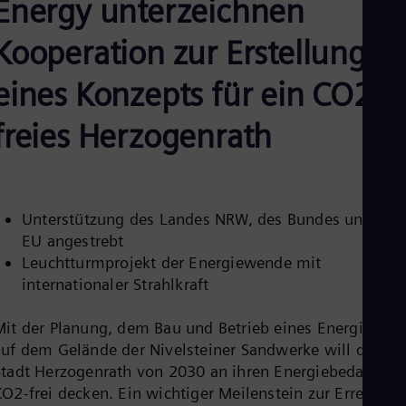
Energy unterzeichnen
Aus
Deu
Ba
Kooperation zur Erstellung
Eng
Be
eines Konzepts für ein CO2-
Fre
Bol
freies Herzogenrath
Spa
Bra
Por
Bul
Bul
Ca
Unterstützung des Landes NRW, des Bundes und der
Eng
EU angestrebt
Chi
Leuchtturmprojekt der Energiewende mit
Spa
Chi
internationaler Strahlkraft
Chi
Co
Mit der Planung, dem Bau und Betrieb eines Energiepark
Spa
auf dem Gelände der Nivelsteiner Sandwerke will die
Cos
Spa
Stadt Herzogenrath von 2030 an ihren Energiebedarf
Cro
CO2-frei decken. Ein wichtiger Meilenstein zur Erreichun
Cro