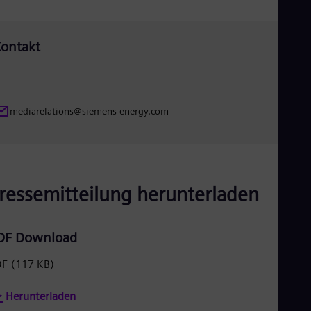
Eng
Ro
Eng
ontakt
Sau
Eng
Ser
Ser
Sin
mediarelations@siemens-energy.com
Eng
Slo
Slo
Slo
Slo
Sou
ressemitteilung herunterladen
Eng
Spa
Spa
DF Download
Sw
Swe
Swi
DF
(117 KB)
Deu
Tha
Herunterladen
Eng