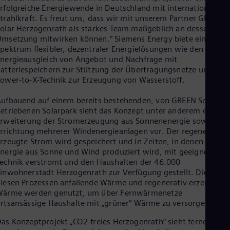
Eng
rfolgreiche Energiewende in Deutschland mit internationaler
Ind
trahlkraft. Es freut uns, dass wir mit unserem Partner GREEN
Bah
olar Herzogenrath als starkes Team maßgeblich an dessen
Ira
msetzung mitwirken können.“ Siemens Energy biete ein breite
Eng
pektrum flexibler, dezentraler Energielösungen wie den
Isr
nergieausgleich von Angebot und Nachfrage mit
Heb
atteriespeichern zur Stützung der Übertragungsnetze und
Ita
ower-to-X-Technik zur Erzeugung von Wasserstoff.
Ital
Ivo
Eng
ufbauend auf einem bereits bestehenden, von GREEN Solar
Ja
etriebenen Solarpark sieht das Konzept unter anderem eine
Jap
rweiterung der Stromerzeugung aus Sonnenenergie sowie die
Ka
rrichtung mehrerer Windenergieanlagen vor. Der regenerativ
Kaz
rzeugte Strom wird gespeichert und in Zeiten, in denen keine
Kor
nergie aus Sonne und Wind produziert wird, mit geeigneter
Kor
echnik verstromt und den Haushalten der 46.000
Ku
inwohnerstadt Herzogenrath zur Verfügung gestellt. Die bei
Eng
iesen Prozessen anfallende Wärme und regenerativ erzeugte
Mal
Wärme werden genutzt, um über Fernwärmenetze
Eng
rtsansässige Haushalte mit „grüner“ Wärme zu versorgen.
Me
Spa
as Konzeptprojekt „CO2-freies Herzogenrath“ sieht ferner vor,
Mo