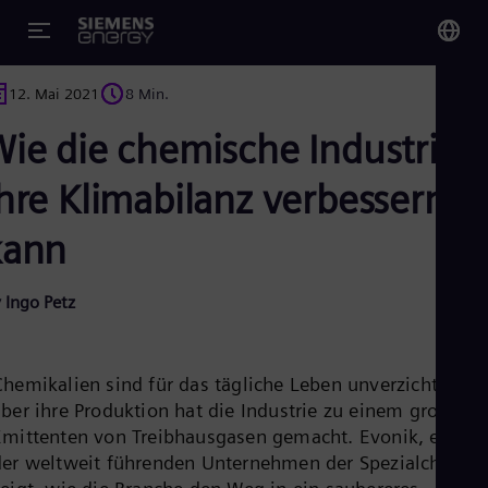
You
12. Mai 2021
8 Min.
Ge
Wie die chemische Industrie
Ger
hre Klimabilanz verbessern
Glo
Eng
kann
 Ingo Petz
Alg
Chemikalien sind für das tägliche Leben unverzichtbar,
Eng
aber ihre Produktion hat die Industrie zu einem großen
Arg
Spa
Emittenten von Treibhausgasen gemacht. Evonik, eines
Aus
der weltweit führenden Unternehmen der Spezialchemie
Eng