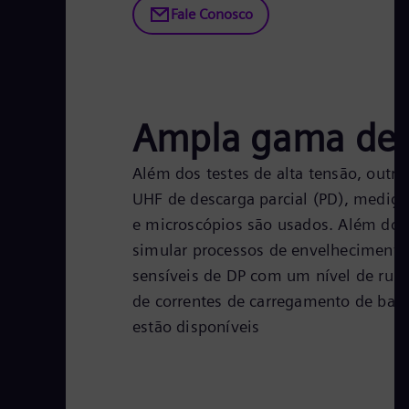
Fale Conosco
Ampla gama de p
Além dos testes de alta tensão, outro
UHF de descarga parcial (PD), mediçõ
e microscópios são usados. Além dos t
simular processos de envelhecimento. 
sensíveis de DP com um nível de ruíd
de correntes de carregamento de barra
estão disponíveis