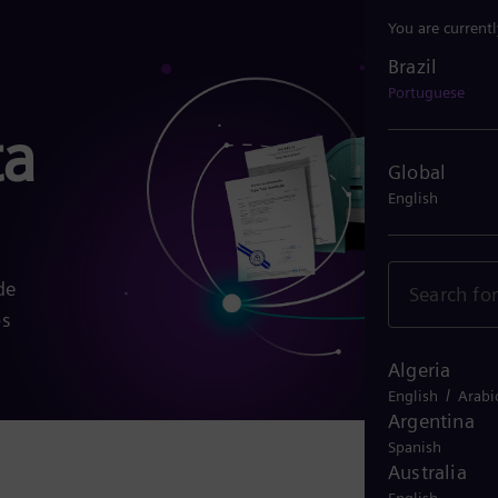
You are current
Brazil
Brazil
Portuguese
ta
Global
English
de
os
Algeria
/
English
Arabi
Argentina
Spanish
Australia