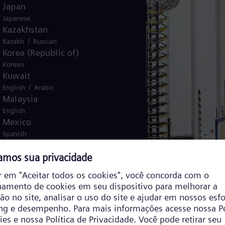
Japan
Japanese
Kazakhstan
/
Kazakh
Russian
Korea (Republic of)
Korean
Kuwait
/
English
Arabic
Malaysia
English
Mexico
Spanish
Morocco
/
English
French
Netherlands
Dutch
Nicaragua
Spanish
Nigeria