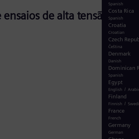
Spanish
Costa Rica
 ensaios de alta tensão
Spanish
Croatia
Croatian
Czech Repub
Čeština
Denmark
Danish
Dominican R
Spanish
Egypt
/
English
Arabi
Finland
/
Finnish
Swed
France
French
Germany
German