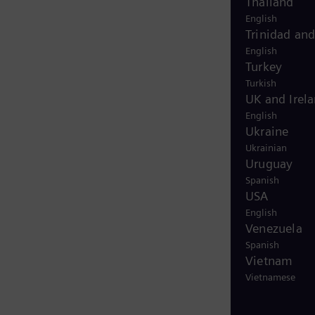
Thailand
English
Trinidad an
English
Turkey
Turkish
UK and Irel
English
Ukraine
Ukrainian
Uruguay
Spanish
USA
English
Venezuela
Spanish
Vietnam
Vietnamese