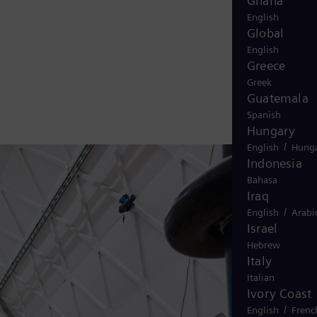
Ghana
English
Global
English
Greece
Greek
Guatemala
Spanish
Hungary
/
English
Hunga
Indonesia
Bahasa
Iraq
/
English
Arabi
Israel
Hebrew
Italy
Italian
Ivory Coast
/
English
Frenc