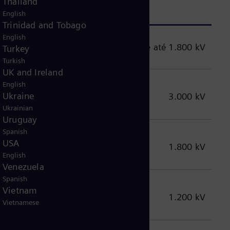
Thailand
English
Trinidad and Tobago
English
1.200 kV, ao ar livre até 1.800 kV
Turkey
Turkish
UK and Ireland
English
Ukraine
μs)
3.000 kV
Ukrainian
Uruguay
Spanish
USA
250/2.500 μs)
1.800 kV
English
Venezuela
Spanish
Vietnam
1.200 kV
Vietnamese