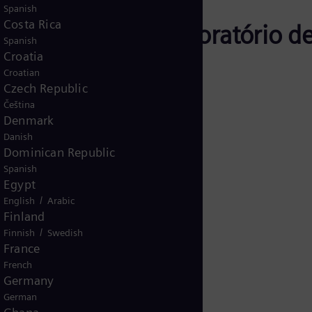
Spanish
Costa Rica
 de ensaios do laboratório de
Spanish
Croatia
Croatian
Czech Republic
Čeština
Denmark
o
Danish
Dominican Republic
Spanish
Egypt
ais de isolamento sob CC e CA
/
English
Arabic
) convencional e UHF
Finland
/
Finnish
Swedish
 de rádio (RIV)
France
e capacidade
French
Germany
German