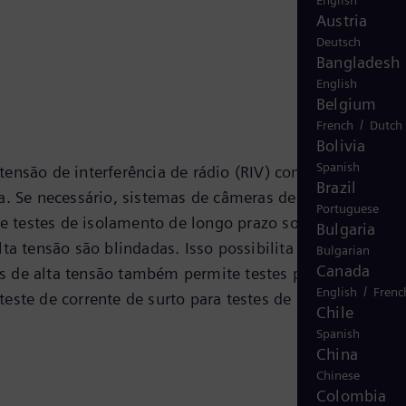
English
Austria
Deutsch
Bangladesh
English
Belgium
/
French
Dutch
Bolivia
Spanish
ensão de interferência de rádio (RIV) convencional e
Brazil
uva. Se necessário, sistemas de câmeras de monitoramen
Portuguese
ite testes de isolamento de longo prazo sob CC e CA par
Bulgaria
lta tensão são blindadas. Isso possibilita medições
Bulgarian
Canada
es de alta tensão também permite testes para comutaçã
/
English
Frenc
teste de corrente de surto para testes de para-choques
Chile
Spanish
China
Chinese
Colombia