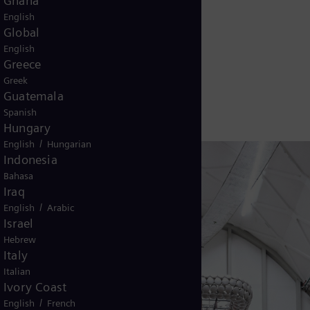
Ghana
English
Global
English
Greece
Greek
Guatemala
Spanish
Hungary
/
English
Hungarian
Indonesia
Bahasa
Iraq
/
English
Arabic
Israel
Hebrew
Italy
Italian
Ivory Coast
/
English
French