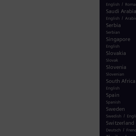
/
English
Roma
Saudi Arabi
/
English
Arabi
Serbia
Serbian
Singapore
English
Slovakia
Slovak
Slovenia
Slovenian
South Africa
English
Spain
Spanish
Sweden
/
Swedish
Engl
Switzerland
/
Deutsch
Fren