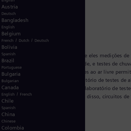
English
Austria
Deutsch
Bangladesh
English
Belgium
ossibilidades
/
/
French
Dutch
Deutsch
Bolivia
Spanish
s exames podem ser realizados, entre eles medições de t
Brazil
es de fator de dissipação e capacidade, e testes de ch
Portuguese
estes de alta tensão, a área de testes ao ar livre perm
Bulgaria
As grandes salas de teste do laboratório de testes de a
Bulgarian
Canada
o muito baixo de menos de 1 pC. O laboratório de test
/
English
French
mento por seccionadores GIS. Além disso, circuitos de 
Chile
Spanish
China
Chinese
Colombia