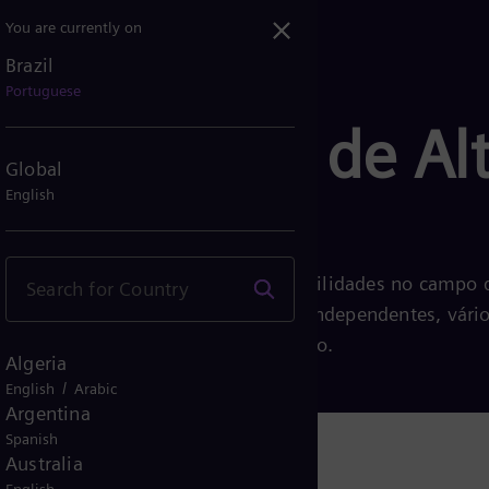
You are currently on
Brazil
Portuguese
 de Ensaios de Al
Global
English
ão oferece uma ampla gama de possibilidades no campo 
 prazo. Possui duas salas de testes independentes, vári
stes ao ar livre para testes de tensão.
Algeria
/
English
Arabic
Argentina
Spanish
Australia