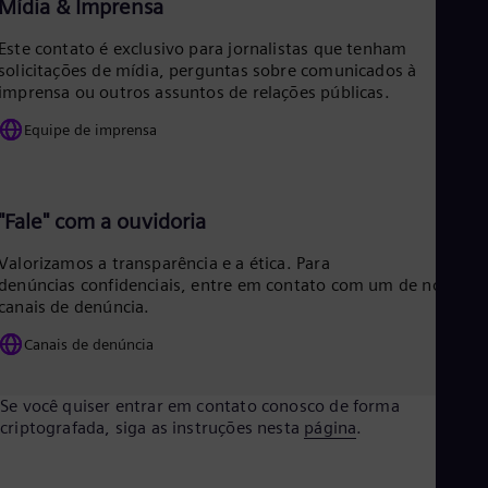
Mídia & Imprensa
Tri
Eng
Este contato é exclusivo para jornalistas que tenham
Tur
solicitações de mídia, perguntas sobre comunicados à
Tur
UK 
imprensa ou outros assuntos de relações públicas.
Eng
Equipe de imprensa
Ukr
Ukr
Ur
Spa
US
"Fale" com a ouvidoria
Eng
Ve
Valorizamos a transparência e a ética. Para
Spa
denúncias confidenciais, entre em contato com um de nossos
Vi
canais de denúncia.
Vie
Canais de denúncia
Se você quiser entrar em contato conosco de forma
criptografada, siga as instruções nesta
página
.