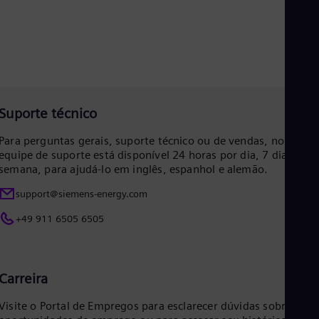
Eng
Net
Dut
Nic
Spa
Nig
Eng
No
Suporte técnico
Nor
Om
Para perguntas gerais, suporte técnico ou de vendas, nossa
Eng
equipe de suporte está disponível 24 horas por dia, 7 dias por
Pak
semana, para ajudá-lo em inglês, espanhol e alemão.
Eng
Pa
support@siemens-energy.com
Spa
Per
+49 911 6505 6505
Spa
Phi
Eng
Po
Carreira
Pol
Por
Visite o Portal de Empregos para esclarecer dúvidas sobre
Por
Qa