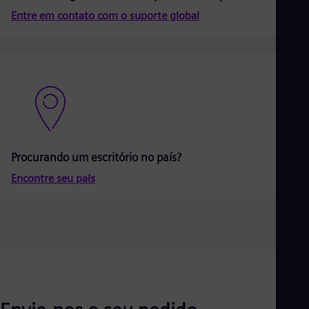
Aus
Entre em contato com o suporte global
Deu
Ba
Eng
Be
Fre
Bol
Spa
Bra
Por
Bul
Bul
Procurando um escritório no país?
Ca
Eng
Encontre seu país
Chi
Spa
Chi
Chi
Co
Spa
Cos
Spa
Cro
Cro