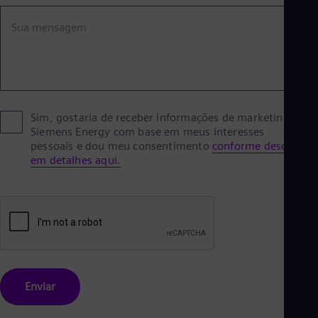
Eng
Ind
Sua mensagem
Bah
Ira
Eng
Isr
Heb
Ita
Ital
Sim, gostaria de receber informações de marketing da
Ivo
Siemens Energy com base em meus interesses
Eng
pessoais e dou meu consentimento
conforme descrito
Ja
em detalhes aqui.
Jap
Ka
Kaz
Kor
Kor
Ku
Eng
Mal
Eng
Me
Enviar
Spa
Mo