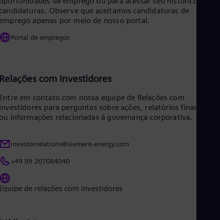
oportunidades de emprego ou para acessar seu histórico de
Eng
candidaturas. Observe que aceitamos candidaturas de
Ro
emprego apenas por meio de nosso portal.
Eng
Sau
Portal de empregos
Eng
Ser
Ser
Sin
Relações com Investidores
Eng
Slo
Entre em contato com nossa equipe de Relações com
Slo
Investidores para perguntas sobre ações, relatórios financeiros
Slo
ou informações relacionadas à governança corporativa.
Slo
Sou
Eng
investorrelations@siemens-energy.com
Spa
Spa
+49 89 207084040
Sw
Swe
Swi
Equipe de relações com investidores
Deu
Tha
Eng