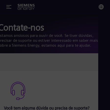
You
Contate-nos
Bra
Por
stamos ansiosos para ouvir de você. Se tiver dúvidas,
recisar de suporte ou estiver interessado em saber mais
obre a Siemens Energy, estamos aqui para te ajudar.
Glo
Eng
Alg
Eng
Arg
Spa
Aus
Eng
Você tem alguma dúvida ou precisa de suporte?