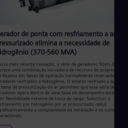
erador de ponta com resfriamento a ar
ressurizado elimina a necessidade de
idrogênio (370-560 MVA)
ssa mais recente inovação, a série de geradores SGen-2000P,
erece uma combinação inovadora de recursos de projeto
rificados em faixas de operação normalmente reservadas para
radores resfriados a hidrogênio. O estator resfriado a água e o
stema de pressurização do ar permitem que essa série de
radores opere dentro de uma faixa de desempenho estendida 
m flexibilidade máxima de troca de carga. Substituir o
sfriamento por hidrogênio por ar pressurizado reduz
gnificativamente a complexidade da instalação e os custos
eracionais.