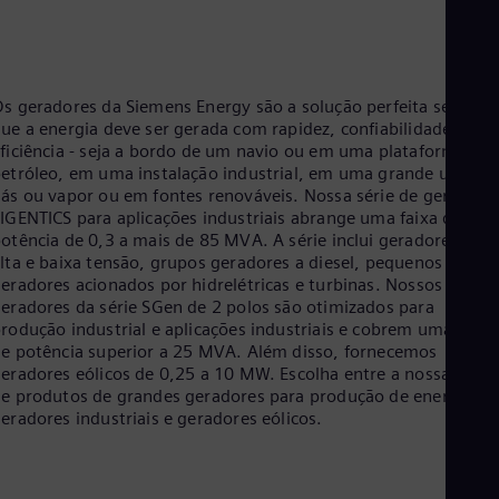
Aus
Deu
Ba
Eng
Be
s geradores da Siemens Energy são a solução perfeita sempre
Fre
ue a energia deve ser gerada com rapidez, confiabilidade e
Bol
ficiência - seja a bordo de um navio ou em uma plataforma de
Spa
etróleo, em uma instalação industrial, em uma grande usina d
Bra
ás ou vapor ou em fontes renováveis. Nossa série de geradore
Por
IGENTICS para aplicações industriais abrange uma faixa de
Bul
otência de 0,3 a mais de 85 MVA. A série inclui geradores de
Bul
Ca
lta e baixa tensão, grupos geradores a diesel, pequenos
Eng
eradores acionados por hidrelétricas e turbinas. Nossos
Chi
eradores da série SGen de 2 polos são otimizados para
Spa
rodução industrial e aplicações industriais e cobrem uma faixa
Chi
e potência superior a 25 MVA. Além disso, fornecemos
Chi
eradores eólicos de 0,25 a 10 MW. Escolha entre a nossa linha
Co
e produtos de grandes geradores para produção de energia,
Spa
eradores industriais e geradores eólicos.
Cos
Spa
Cro
Cro