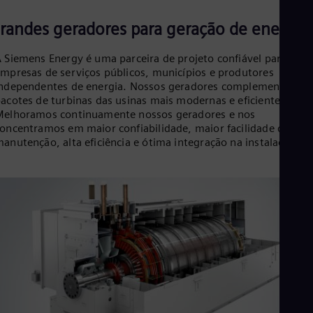
Cze
Češ
randes geradores para geração de energia
De
Dan
 Siemens Energy é uma parceira de projeto confiável para
Dom
mpresas de serviços públicos, municípios e produtores
Spa
ndependentes de energia. Nossos geradores complementam o
Eg
acotes de turbinas das usinas mais modernas e eficientes.
Eng
elhoramos continuamente nossos geradores e nos
Fin
oncentramos em maior confiabilidade, maior facilidade de
Fin
anutenção, alta eficiência e ótima integração na instalação.
Fra
Fre
Ge
Ger
Gh
Eng
Glo
Eng
Gr
Gre
Gu
Spa
Hu