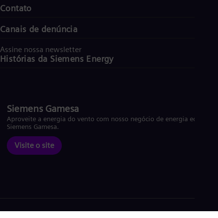
Contato
Canais de denúncia
Assine nossa newsletter
Histórias da Siemens Energy
Siemens Gamesa
Aproveite a energia do vento com nosso negócio de energia eólica
Siemens Gamesa.
Visite o site
Política de Cookies