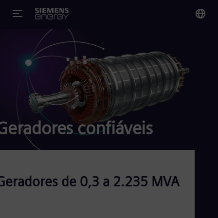
You
Bra
Por
Glo
Eng
Geradores confiáveis
Alg
Eng
Geradores de 0,3 a 2.235 MVA
Arg
Spa
Aus
Eng