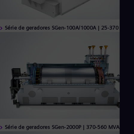
Eng
Ind
Bah
Ira
Eng
Série de geradores SGen-100A/1000A | 25-370 MVA
Isr
Heb
Ita
Ital
Ivo
Eng
Ja
Jap
Ka
Kaz
Kor
Kor
Ku
Eng
Mal
Eng
Me
Spa
Série de geradores SGen-2000P | 370-560 MVA
Mo