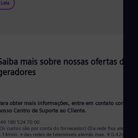
Leia
Saiba mais sobre nossas ofertas de
geradores
Para obter mais informações, entre em contato com
nosso Centro de Suporte ao Cliente.
+49 180 524 70 00
Os custos são por conta do fornecedor) (Da rede fixa alemã €
.14/min. e das redes de telemóveis alemãs max. € 0.42/min.)