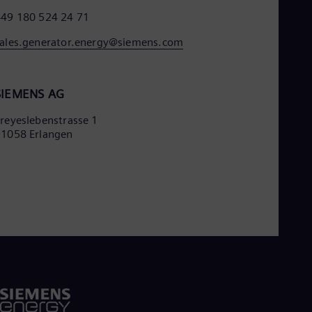
+49 180 524 24 71
ales.generator.energy@siemens.com
SIEMENS AG
reyeslebenstrasse 1
91058 Erlangen