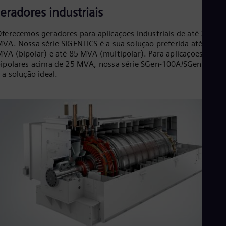
eradores industriais
Eng
Ro
Eng
ferecemos geradores para aplicações industriais de até 370
Sau
VA. Nossa série SIGENTICS é a sua solução preferida até 25
Eng
VA (bipolar) e até 85 MVA (multipolar). Para aplicações
Ser
ipolares acima de 25 MVA, nossa série SGen-100A/SGen-1000
Ser
 a solução ideal.
Sin
Eng
Slo
Slo
Slo
Slo
Sou
Eng
Spa
Spa
Sw
Swe
Swi
Deu
Tha
Eng