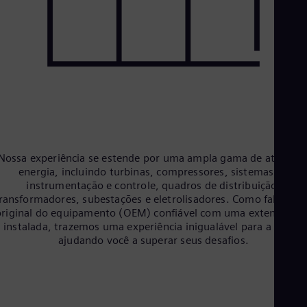
Tri
Eng
Tur
Tur
UK 
Eng
Ukr
Ukr
Ur
Spa
US
Eng
Nossa experiência se estende por uma ampla gama de ativos d
Ve
energia, incluindo turbinas, compressores, sistemas de
Spa
instrumentação e controle, quadros de distribuição,
Vi
ransformadores, subestações e eletrolisadores. Como fabrican
Vie
original do equipamento (OEM) confiável com uma extensa bas
instalada, trazemos uma experiência inigualável para a mesa,
ajudando você a superar seus desafios.