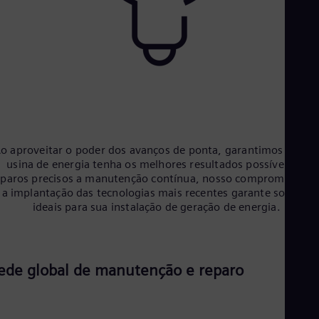
Eng
Ind
Bah
Ira
Eng
Isr
Heb
Ita
Ital
Ivo
Eng
o aproveitar o poder dos avanços de ponta, garantimos que s
Ja
usina de energia tenha os melhores resultados possíveis. De
Jap
Ka
eparos precisos a manutenção contínua, nosso compromisso c
a implantação das tecnologias mais recentes garante soluções
Kaz
Kor
ideais para sua instalação de geração de energia.
Kor
Ku
Eng
Mal
ede global de manutenção e reparo
Eng
Me
Spa
Mo