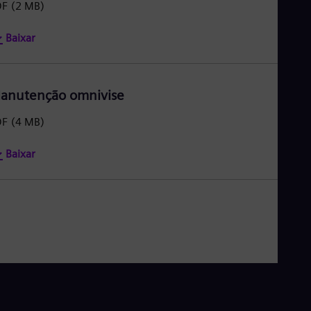
DF
(2 MB)
Baixar
anutenção omnivise
DF
(4 MB)
Baixar