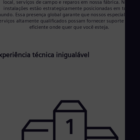
local, serviços de campo e reparos em nossa fábrica. Nossas
Eng
instalações estão estrategicamente posicionadas em todo o
Ro
undo. Essa presença global garante que nossos especialistas 
Eng
erviços altamente qualificados possam fornecer suporte rápido
Sau
eficiente onde quer que você esteja.
Eng
Ser
Ser
Sin
xperiência técnica inigualável
Eng
Slo
Slo
Slo
Slo
Sou
Eng
Spa
Spa
Sw
Swe
Swi
Deu
Tha
Eng