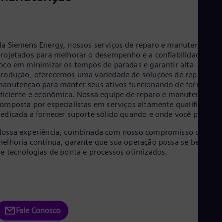
Aus
Deu
Ba
Eng
Be
a Siemens Energy, nossos serviços de reparo e manutenção sã
Fre
rojetados para melhorar o desempenho e a confiabilidade. Co
Bol
oco em minimizar os tempos de paradas e garantir alta
Spa
rodução, oferecemos uma variedade de soluções de reparo e
Bra
anutenção para manter seus ativos funcionando de forma
Por
ficiente e econômica. Nossa equipe de reparo e manutenção,
Bul
omposta por especialistas em serviços altamente qualificados 
Bul
edicada a fornecer suporte sólido quando e onde você precisar
Ca
Eng
ossa experiência, combinada com nosso compromisso com a
Chi
elhoria contínua, garante que sua operação possa se beneficia
Spa
e tecnologias de ponta e processos otimizados.
Chi
Chi
Co
Spa
Cos
Spa
Cro
Fale Conosco
Cro