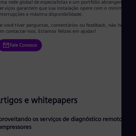
ma rede global de especialistas e um portfólio abrangente de
erviços garantem que sua instalação opere com o mínimo de
nterrupções e máxima disponibilidade.
e você tiver perguntas, comentários ou feedback, não hesite
m contactar-nos. Estamos felizes em ajudar!
Fale Conosco
rtigos e whitepapers
proveitando os serviços de diagnóstico remoto em
ompressores