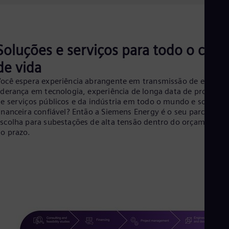
Cze
Češ
De
Dan
Dom
Soluções e serviços para todo o ciclo
Spa
de vida
Eg
Eng
ocê espera experiência abrangente em transmissão de energia
Fin
iderança em tecnologia, experiência de longa data de projetos
Fin
e serviços públicos e da indústria em todo o mundo e solidez
Fra
inanceira confiável? Então a Siemens Energy é o seu parceiro d
Fre
scolha para subestações de alta tensão dentro do orçamento e
Ge
o prazo.
Ger
Gh
Eng
Glo
Eng
Gr
Gre
Gu
Spa
Hu