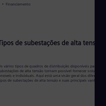
Financiamento
Eng
Ro
Eng
Sau
Eng
Ser
Ser
Sin
Eng
Tipos de subestações de alta tensão
Slo
Slo
Slo
Slo
Sou
s vários tipos de quadros de distribuição disponíveis para
Eng
ubestações de alta tensão tornam possível fornecer soluções
Spa
lexíveis e individuais. Aqui está uma visão geral dos diferentes
Spa
ipos de subestações de alta tensão e suas principais vantagens
Sw
Swe
Swi
Deu
Tha
Eng