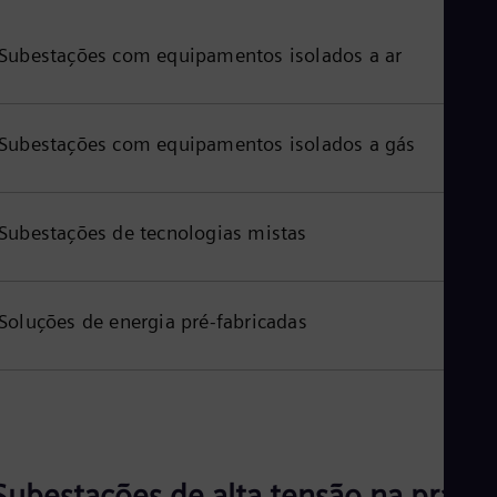
Tri
Eng
Tur
Subestações com equipamentos isolados a ar
Tur
UK 
Eng
Ukr
Subestações com equipamentos isolados a gás
Ukr
Ur
Spa
US
Subestações de tecnologias mistas
Eng
Ve
Spa
Vi
Soluções de energia pré-fabricadas
Vie
Subestações de alta tensão na prátic