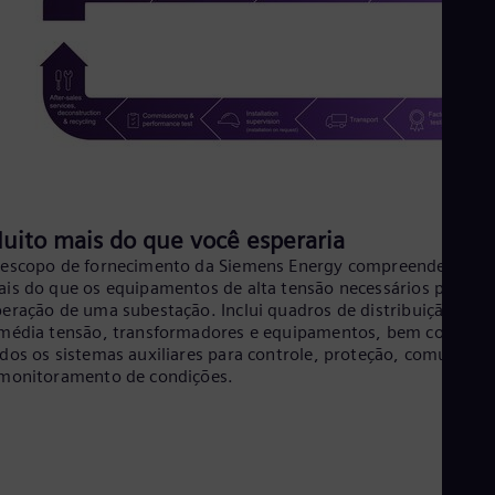
Eng
Ind
Bah
Ira
Eng
Isr
Heb
Ita
Ital
Ivo
Eng
Ja
uito mais do que você esperaria
Jap
escopo de fornecimento da Siemens Energy compreende muit
Ka
is do que os equipamentos de alta tensão necessários para a
Kaz
eração de uma subestação. Inclui quadros de distribuição de a
Kor
média tensão, transformadores e equipamentos, bem como
Kor
dos os sistemas auxiliares para controle, proteção, comunicaç
Ku
monitoramento de condições.
Eng
Mal
Eng
Me
Spa
Mo