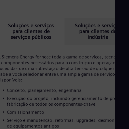
Eng
Net
Dut
Nic
Soluções e serviços
Soluções e serviços
Spa
Nig
para clientes de
para clientes da
Eng
serviços públicos
indústria
No
Nor
Om
 Siemens Energy fornece toda a gama de serviços, tecnologias
Eng
 componentes necessários para a construção e operação bem-
Pak
ucedidas de uma subestação de alta tensão de qualquer tipo.
Eng
abe a você selecionar entre uma ampla gama de serviços
Pa
disponíveis:
Spa
Per
Conceito, planejamento, engenharia
Spa
Phi
Execução do projeto, incluindo gerenciamento de projetos 
Eng
fabricação de todos os componentes-chave
Po
Comissionamento
Pol
Por
Serviço e manutenção, reformas, upgrades, desmontagem
Por
de equipamentos antigos
Qa