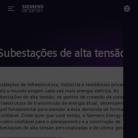
You
Bra
Por
Subestações de alta tensão
Glo
Eng
stalações de infraestrutura, indústria e residências privadas em
do o mundo exigem cada vez mais energia elétrica. As
bestações de alta tensão, os pontos de conexão da complexa
fraestrutura de transmissão de energia atual, desempenham 
Alg
pel fundamental para atender a essa demanda de forma segur
Eng
confiável. Onde quer que você esteja, a Siemens Energy é seu
Arg
rceiro confiável para o planejamento e a construção de
Spa
bestações de alta tensão personalizadas e de última geração.
Aus
Eng