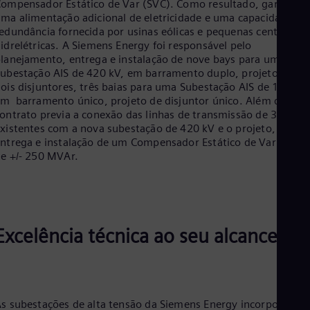
ompensador Estático de Var (SVC). Como resultado, garante
ma alimentação adicional de eletricidade e uma capacidade de
edundância fornecida por usinas eólicas e pequenas centrais
idrelétricas. A Siemens Energy foi responsável pelo
lanejamento, entrega e instalação de nove bays para uma
ubestação AIS de 420 kV, em barramento duplo, projeto de
ois disjuntores, três baias para uma Subestação AIS de 145 kV,
m barramento único, projeto de disjuntor único. Além disso, 
ontrato previa a conexão das linhas de transmissão de 300 kV
xistentes com a nova subestação de 420 kV e o projeto,
ntrega e instalação de um Compensador Estático de Var (SVC)
e +/- 250 MVAr.
Excelência técnica ao seu alcance
s subestações de alta tensão da Siemens Energy incorporam o