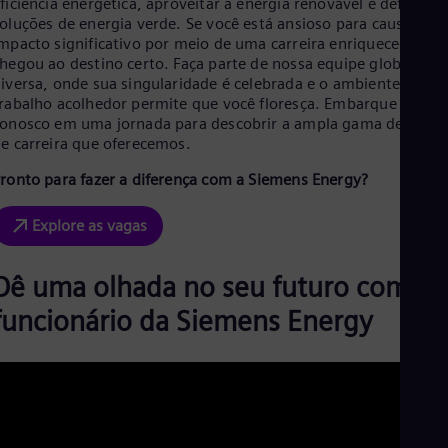
ficiência energética, aproveitar a energia renovável e defender
Aus
oluções de energia verde. Se você está ansioso para causar um
Deu
mpacto significativo por meio de uma carreira enriquecedora,
Ba
hegou ao destino certo. Faça parte de nossa equipe global
Eng
Be
iversa, onde sua singularidade é celebrada e o ambiente de
Fre
rabalho acolhedor permite que você floresça. Embarque
Bol
onosco em uma jornada para descobrir a ampla gama de plano
Spa
e carreira que oferecemos.
Bra
Por
ronto para fazer a diferença com a Siemens Energy?
Bul
Bul
Explore as vagas
Ca
Eng
Chi
Dê uma olhada no seu futuro como
Spa
Chi
funcionário da Siemens Energy
Chi
Co
Spa
Cos
Spa
Cro
Cro