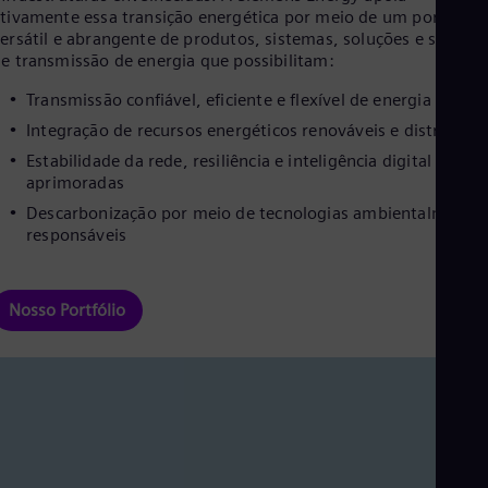
Cze
tivamente essa transição energética por meio de um portfólio
Češ
ersátil e abrangente de produtos, sistemas, soluções e serviço
De
e transmissão de energia que possibilitam:
Dan
Dom
Transmissão confiável, eficiente e flexível de energia elétric
Spa
Integração de recursos energéticos renováveis e distribuíd
Eg
Estabilidade da rede, resiliência e inteligência digital
Eng
Fin
aprimoradas
Fin
Descarbonização por meio de tecnologias ambientalmente
Fra
responsáveis
Fre
Ge
Ger
Gh
Nosso Portfólio
Eng
Glo
Eng
Gr
Gre
Gu
Spa
Hu