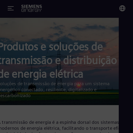
You
Bra
Por
Produtos e soluções de
transmissão e distribuição
Glo
Eng
de energia elétrica
oluções de transmissão de energia para um sistema
nergético conectado, resiliente, digitalizado e
escarbonizado
Alg
Eng
Arg
Spa
 transmissão de energia é a espinha dorsal dos sistemas
Aus
odernos de energia elétrica, facilitando o transporte eficiente
Eng