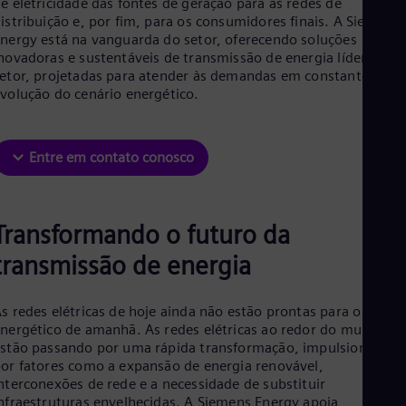
e eletricidade das fontes de geração para as redes de
Aus
istribuição e, por fim, para os consumidores finais. A Siemens
Deu
nergy está na vanguarda do setor, oferecendo soluções
Ba
novadoras e sustentáveis de transmissão de energia líderes no
Eng
Be
etor, projetadas para atender às demandas em constante
Fre
volução do cenário energético.
Bol
Spa
Bra
Entre em contato conosco
Por
Bul
Bul
Ca
Transformando o futuro da
Eng
Chi
transmissão de energia
Spa
Chi
Chi
s redes elétricas de hoje ainda não estão prontas para o cenári
Co
nergético de amanhã. As redes elétricas ao redor do mundo
Spa
stão passando por uma rápida transformação, impulsionadas
Cos
or fatores como a expansão de energia renovável,
Spa
nterconexões de rede e a necessidade de substituir
Cro
nfraestruturas envelhecidas. A Siemens Energy apoia
Cro