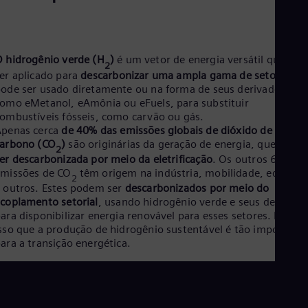
Aus
Deu
Ba
Eng
Be
 hidrogênio verde (H
)
é um vetor de energia versátil que pod
2
Fre
er aplicado para
descarbonizar uma ampla gama de setores
. El
Bol
ode ser usado diretamente ou na forma de seus derivados,
Spa
omo eMetanol, eAmônia ou eFuels, para substituir
Bra
ombustíveis fósseis, como carvão ou gás.
Por
Apenas cerca
de 40% das emissões globais de dióxido de
Bul
carbono (CO
)
são originárias da geração de energia, que
pode
Bul
2
er descarbonizada por meio da eletrificação
. Os outros 60% da
Ca
missões de CO
têm origem na indústria, mobilidade, edifícios
Eng
2
Chi
 outros. Estes podem ser
descarbonizados por meio do
Spa
coplamento setorial
, usando hidrogênio verde e seus derivado
Chi
ara disponibilizar energia renovável para esses setores. É por
Chi
sso que a produção de hidrogênio sustentável é tão important
Co
ara a transição energética.
Spa
Cos
Spa
Cro
Cro