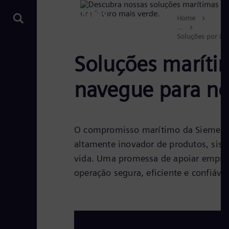
Home
...
Soluções por ind
Marinho
Soluções maríti
navegue para no
O compromisso marítimo da Siemens 
altamente inovador de produtos, siste
vida. Uma promessa de apoiar empres
operação segura, eficiente e confiáv