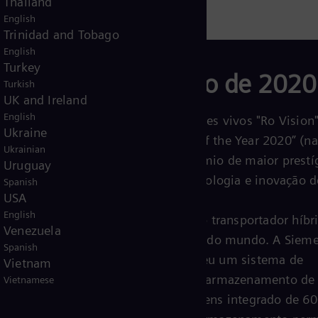
Thailand
gia marítima
English
Trinidad and Tobago
English
Turkey
Navio do Ano de 2020
Turkish
UK and Ireland
English
O transportador de peixes vivos "Ro Vision"
Ukraine
premiado como "Ship of the Year 2020” (na
Ukrainian
do ano de 2020), o prêmio de maior prestí
Uruguay
da indústria para a tecnologia e inovação d
Spanish
USA
navios noruegueses.
English
"Ro Vision" é o primeiro transportador híbr
Venezuela
plug-in de peixes vivos do mundo. A Siem
Spanish
Energy Noruega forneceu um sistema de
Vietnam
propulsão elétrica com armazenamento de
Vietnamese
energia BlueVault Siemens integrado de 6