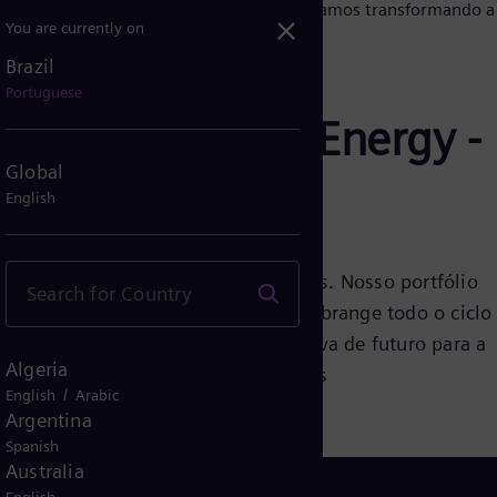
You are currently on
Brazil
ústria
Portuguese
mas da Siemens Energy -
Global
vos horizontes
English
Energy remonta a mais de 130 anos. Nosso portfólio
mas, soluções e serviços elétricos abrange todo o ciclo
as como a sua, com soluções à prova de futuro para a
Algeria
el de embarcações comerciais e navais
/
English
Arabic
Argentina
Spanish
Australia