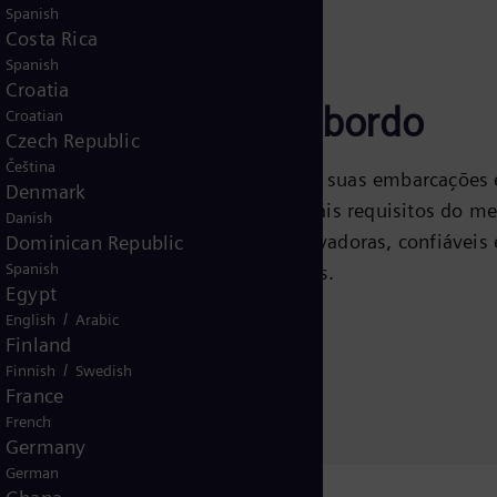
Spanish
Costa Rica
Spanish
Croatia
Inovações a bordo
Croatian
Czech Republic
Čeština
Com a Siemens Energy, suas embarcações 
Denmark
prontas para os principais requisitos do m
Danish
marítimo: soluções inovadoras, confiáveis 
Dominican Republic
Spanish
ecologicamente corretas.
Egypt
/
English
Arabic
Saiba mais
Finland
/
Finnish
Swedish
France
French
Germany
German