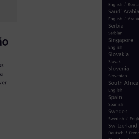
/
English
Roma
Saudi Arabi
/
English
Arabi
Serbia
Serbian
ão
Singapore
English
Slovakia
Slovak
os
Slovenia
sa
Slovenian
ver
South Africa
English
Spain
Spanish
Sweden
/
Swedish
Engl
Switzerland
/
Deutsch
Fren