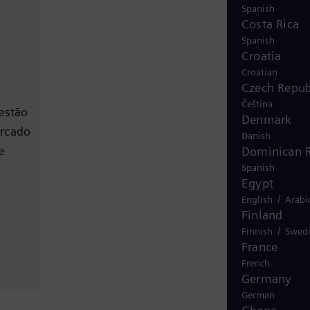
Spanish
Costa Rica
Spanish
Croatia
Croatian
Czech Repub
Čeština
estão
Denmark
ercado
Danish
e
Dominican R
Spanish
Egypt
/
English
Arabi
Finland
/
Finnish
Swed
France
French
Germany
German