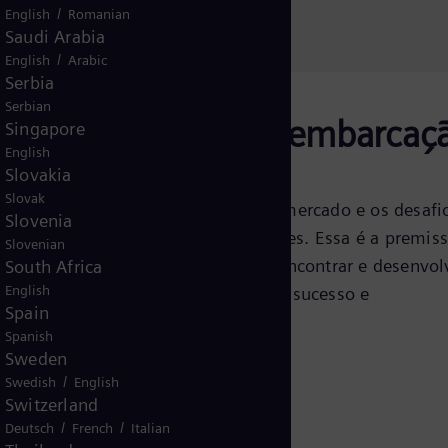
/
English
Romanian
Saudi Arabia
/
English
Arabic
Serbia
Serbian
s para todo tipo de embarcaç
Singapore
English
Slovakia
Slovak
peradores a enfrentar com sucesso o mercado e os desafi
Slovenia
mbém devem ser eficientes e eficazes. Essa é a premis
Slovenian
luções marítimas: continuamente encontrar e desenvol
South Africa
English
empresa operando e competindo com sucesso e
Spain
Spanish
Sweden
/
Swedish
English
o
Switzerland
ricos marítimos
/
/
Deutsch
French
Italian