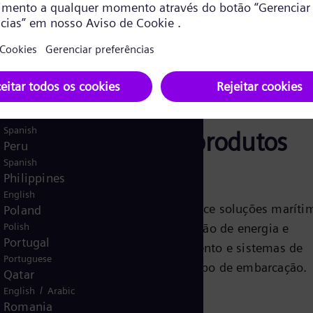
English
Norway
/
Norwegian
English
Oman
/
English
Arabic
Pakistan
/
English
Urdu
Panama
Spanish
Soluções e produtos
Peru
Spanish
marítimos
Philippines
English
A Siemens Energy oferece soluções maríti
Poland
de propulsão, distribuição de energia e
Polish
Portugal
tecnologia de acionamento e sistemas de
Portuguese
automação para cada tipo de embarcação.
Qatar
/
English
Arabic
Romania