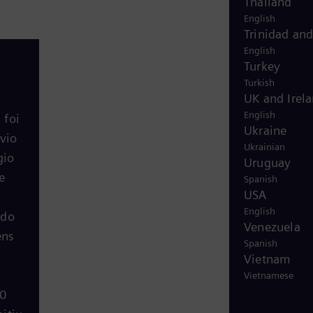
Thailand
English
Trinidad an
English
Turkey
Turkish
UK and Irel
English
 foi
Ukraine
vio
Ukrainian
gio
Uruguay
e
Spanish
USA
English
ido
Venezuela
ens
Spanish
Vietnam
Vietnamese
00