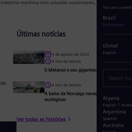
You are current
Brazil
Brazil
Portuguese
Últimas notícias
Global
English
4 de agosto de 2022
4 min de leitura
E-Metanol e seu gigantesco passo à frente
 de
4 min de leitura
A balsa da Noruega navegando em ondas
Algeria
ecológicas
/
English
Arabi
Argentina
Ver todas as histórias
Spanish
Australia