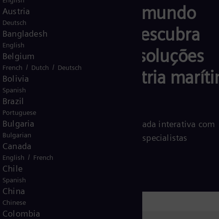
English
Visite nosso mundo
Austria
Deutsch
marinho e descubra
Bangladesh
English
conceitos e soluções
Belgium
/
/
French
Dutch
Deutsch
para a indústria marít
Bolivia
Spanish
de amanhã!
Brazil
Portuguese
Bulgaria
Embarque em uma jornada interativa com
Bulgarian
inúmeras palestras de especialistas
Canada
inspiradoras.
/
English
French
Chile
Spanish
China
Chinese
Colombia