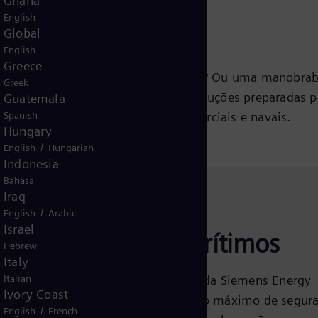
Ghana
turo na Marinha
English
Global
English
Greece
ão? Tecnologia para um futuro verde? Ou uma manobrab
Greek
ente eficiente? Descubra nossas soluções preparadas p
Guatemala
nte e confiável de embarcações comerciais e navais.
Spanish
Hungary
/
English
Hungarian
Indonesia
Bahasa
Iraq
/
English
Arabic
Israel
Serviços Marítimos
Hebrew
Italy
Italian
Os serviços marítimos da Siemens Energy
Ivory Coast
ajudam você a manter o máximo de segura
/
English
French