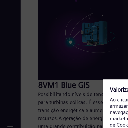
8VM1 Blue GIS
Possibilitando níveis de tensão mais e
para turbinas eólicas. É essencial viver
transição energética e aumentar a efici
recursos.A geração de energia eólica e
uma grande contribuição para a cresce