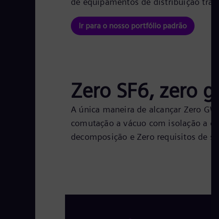
de equipamentos de distribuição trad
Ir para o nosso portfólio padrão
Zero SF6, zero ga
A única maneira de alcançar Zero GWP
comutação a vácuo com isolação a cle
decomposição e Zero requisitos de s