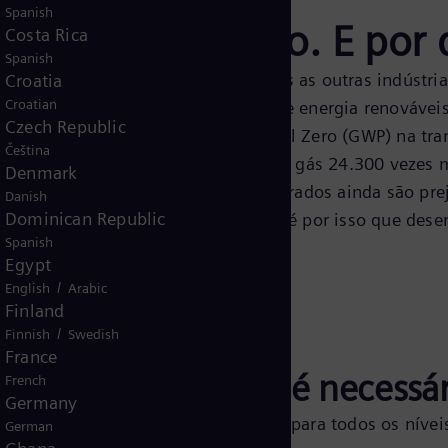
Spanish
os atingir o Zero. E por 
Costa Rica
Spanish
cto de carbono maior do que todas as outras indústria
Croatia
Croatian
 pode ser subestimada. As fontes de energia renováveis
Czech Republic
r o Potencial de Aquecimento Global Zero (GWP) na tr
Čeština
 ainda usa SF6 para isolamento – um gás 24.300 vezes 
Denmark
as novas alternativas de gases fluorados ainda são pre
Danish
Dominican Republic
ovo regulamento de gás da UE-F. E é por isso que dese
Spanish
s isolados a gás.
Egypt
/
English
Arabic
Finland
/
Finnish
Swedish
France
 tradicional ainda é necessár
French
Germany
ndo por Zero, ainda não é possível para todos os níve
German