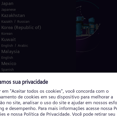
Japan
Japanese
Kazakhstan
/
Kazakh
Russian
Korea (Republic of)
Korean
Kuwait
/
English
Arabic
Malaysia
English
Mexico
Spanish
Morocco
8VN1 Blue GIS
/
English
French
levados
A 8VN1 Blue GIS mantém os mais altos pa
Netherlands
 a
de desempenho e confiabilidade. Ele ofere
Dutch
Nicaragua
ência dos
mais alto desempenho de comutação sem
Spanish
stá dando
degradação em alta tensão, e é capaz de o
Nigeria
nte
em condições ambientais extremas em to