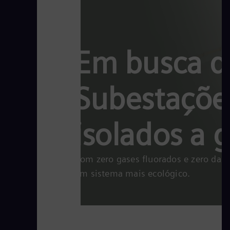
Em busca d
Subestaçõe
isolados a g
Com zero gases fluorados e zero dan
um sistema mais ecológico.