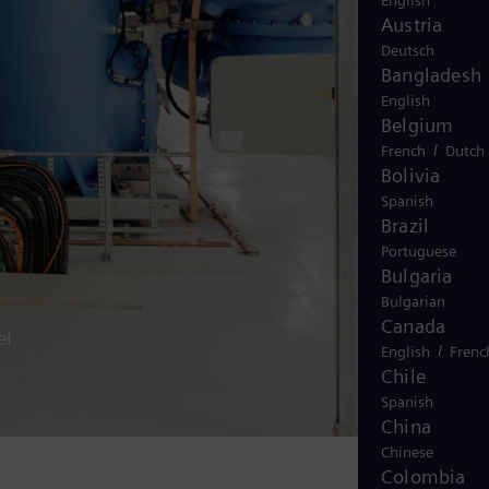
English
Austria
Deutsch
Bangladesh
English
Belgium
/
French
Dutch
Bolivia
Spanish
Brazil
Portuguese
Bulgaria
Bulgarian
Canada
el
/
English
Frenc
Chile
Spanish
China
Chinese
Colombia