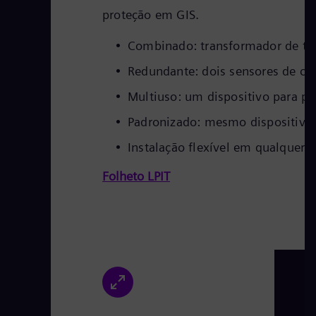
proteção em GIS.
Combinado: transformador de te
Redundante: dois sensores de co
Multiuso: um dispositivo para p
Padronizado: mesmo dispositivo 
Instalação flexível em qualquer f
Folheto LPIT