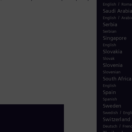
/
English
Roma
Saudi Arabi
/
English
Arabi
Serbia
Serbian
Singapore
English
Slovakia
Slovak
Slovenia
Slovenian
South Africa
English
Spain
Spanish
Sweden
/
Swedish
Engl
Switzerland
/
Deutsch
Fren