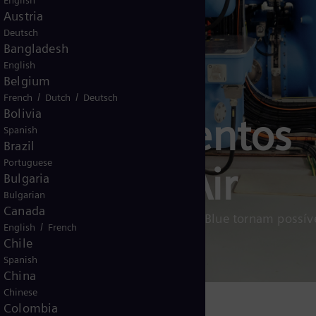
English
Austria
Deutsch
Bangladesh
English
o Zero:
Belgium
/
/
French
Dutch
Deutsch
Bolivia
s e barramentos
Spanish
Brazil
Portuguese
ás - Clean Air
Bulgaria
Bulgarian
Canada
os, nossas soluções e equipamentos Blue tornam possív
/
English
French
Chile
Spanish
China
Chinese
Colombia