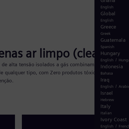
Ghana
English
Global
English
Greece
Greek
Guatemala
Spanish
enas ar limpo (clean air)
Hungary
/
English
Hunga
 de alta tensão isolados a gás combinam a tecnologia 
Indonesia
de qualquer tipo, com Zero produtos tóxicos de
Bahasa
Iraq
enção.
/
English
Arabi
Israel
Hebrew
Italy
Italian
Ivory Coast
/
English
Frenc