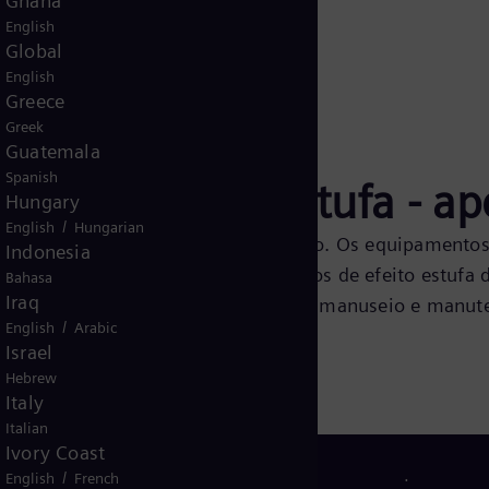
Ghana
icionais de alto desempenho.
English
Global
English
Greece
Greek
Guatemala
Spanish
ses de efeito estufa - ap
Hungary
/
English
Hungarian
 e zero toxicidade é usando ar limpo. Os equipamentos
Indonesia
an air. Opera com Zero gases nocivos de efeito estufa 
Bahasa
Iraq
egurança referentes ao gás durante o manuseio e manut
/
English
Arabic
Israel
Hebrew
Italy
Italian
Ivory Coast
/
English
French