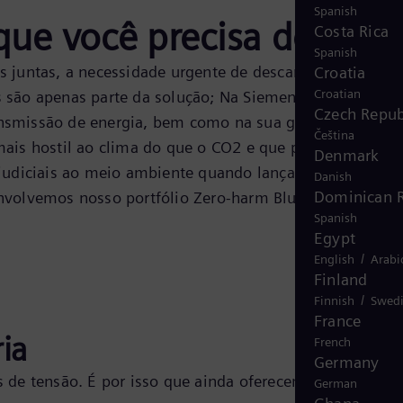
Spanish
que você precisa do Blue
Costa Rica
Spanish
s juntas, a necessidade urgente de descarbonização par
Croatia
Croatian
 são apenas parte da solução; Na Siemens Energy,
Czech Repub
ansmissão de energia, bem como na sua geração. A
Čeština
mais hostil ao clima do que o CO2 e que permanece na
Denmark
judiciais ao meio ambiente quando lançadas. Isso não é
Danish
Dominican R
nvolvemos nosso portfólio Zero-harm Blue, incluindo
Spanish
Egypt
/
English
Arabi
Finland
/
Finnish
Swed
France
ia
French
Germany
is de tensão. É por isso que ainda oferecemos uma gam
German