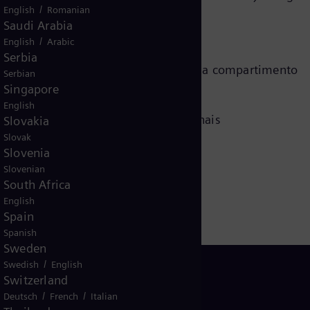
/
English
Romanian
Saudi Arabia
/
English
Arabic
nsão e corrente em uma só flange
Serbia
rrente e um sensor de tensão em cada compartimento
Serbian
Singapore
roteção e medição
English
usado para todas as correntes nominais
Slovakia
Slovak
lange da GIS
Slovenia
Slovenian
South Africa
English
Spain
Spanish
Sweden
/
Swedish
English
Switzerland
/
/
Deutsch
French
Italian