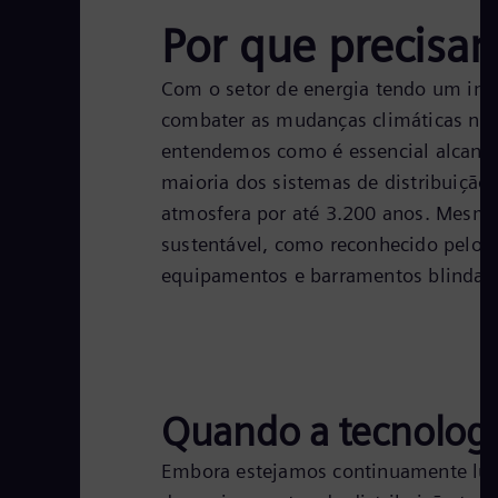
Por que precisam
Com o setor de energia tendo um impa
combater as mudanças climáticas não
entendemos como é essencial alcança
maioria dos sistemas de distribuição
atmosfera por até 3.200 anos. Mesmo 
sustentável, como reconhecido pelo n
equipamentos e barramentos blindado
Quando a tecnologia
Embora estejamos continuamente luta