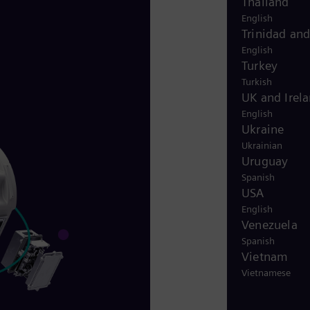
Thailand
English
Trinidad an
English
Turkey
Turkish
UK and Irel
English
Ukraine
Ukrainian
Uruguay
Spanish
USA
English
Venezuela
Spanish
Vietnam
Vietnamese