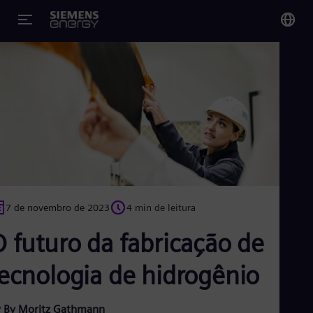
You
Bra
Por
Glo
Eng
7 de novembro de 2023
4 min de leitura
 futuro da fabricação de
Alg
Eng
Arg
tecnologia de hidrogênio
Spa
Aus
Eng
 By Moritz Gathmann