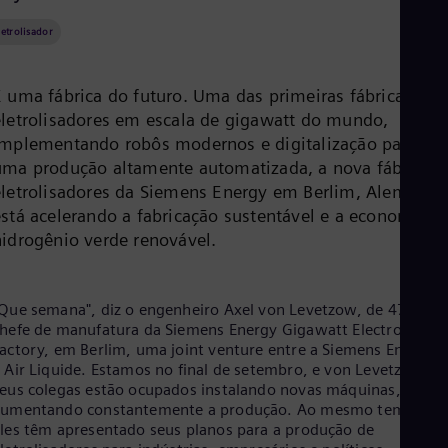
Aus
Deu
letrolisador
Ba
Eng
Be
É uma fábrica do futuro. Uma das primeiras fábricas de
Fre
eletrolisadores em escala de gigawatt do mundo,
Bol
Spa
implementando robôs modernos e digitalização para
Bra
uma produção altamente automatizada, a nova fábrica d
Por
eletrolisadores da Siemens Energy em Berlim, Alemanha
Bul
está acelerando a fabricação sustentável e a economia d
Bul
Ca
hidrogênio verde renovável.
Eng
Chi
Spa
Que semana", diz o engenheiro Axel von Levetzow, de 47 anos
Chi
hefe de manufatura da Siemens Energy Gigawatt Electrolyzer
Chi
Co
actory, em Berlim, uma joint venture entre a Siemens Energy e
Spa
 Air Liquide. Estamos no final de setembro, e von Levetzow e
Cos
eus colegas estão ocupados instalando novas máquinas, e
Spa
aumentando constantemente a produção. Ao mesmo tempo,
Cro
les têm apresentado seus planos para a produção de
Cro