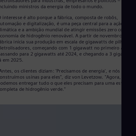
letrolisadores para indústrias, empresários e políticos –
Cze
ncluindo ministros da energia de todo o mundo.
Češ
De
 interesse é alto porque a fábrica, composta de robôs,
Dan
utomação e digitalização, é uma peça central para a ação
Dom
limática e a ambição mundial de atingir emissões zero com um
Spa
conomia de hidrogênio renovável. A partir de novembro, a
Eg
ábrica inicia sua produção em escala de gigawatts de pilhas de
Eng
letrolisadores, começando com 1 gigawatt no primeiro ano,
Fin
assando para 2 gigawatts até 2024, e chegando a 3 gigawatts
Fin
á em 2025.
Fra
Fre
Antes, os clientes diziam: 'Precisamos de energia', e nós
Ge
onstruímos usinas para eles", diz von Levetzow. "Agora,
Ger
odemos entregar tudo o que eles precisam para uma estratégi
Gh
ompleta de hidrogênio verde."
Eng
Glo
Eng
Gr
Gre
Gu
Spa
Hu