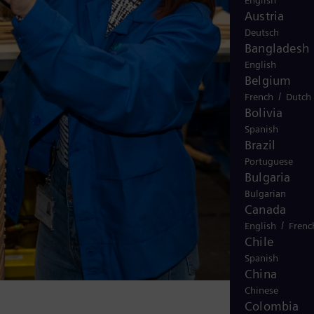
English
Austria
Deutsch
Bangladesh
English
Belgium
/
French
Dutch
Bolivia
Spanish
Brazil
Portuguese
Bulgaria
Bulgarian
Canada
/
English
Frenc
Chile
Spanish
China
Chinese
Colombia