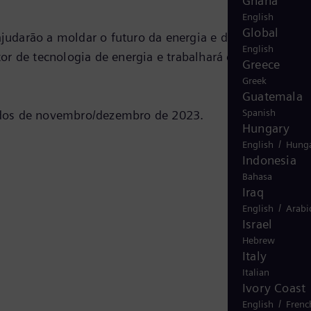
Ghana
English
Global
judarão a moldar o futuro da energia e da nossa
English
tor de tecnologia de energia e trabalhará com uma
Greece
Greek
Guatemala
Spanish
dos de novembro/dezembro de 2023.
Hungary
/
English
Hunga
Indonesia
Bahasa
Iraq
/
English
Arabi
Israel
Hebrew
Italy
Italian
Ivory Coast
/
English
Frenc