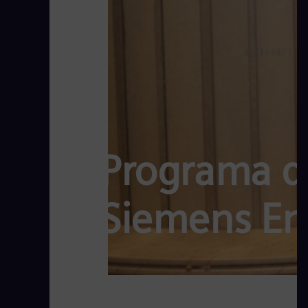
Programa d
Siemens En