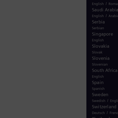
/
English
Roma
Saudi Arabi
/
English
Arabi
Serbia
Serbian
Singapore
English
Slovakia
Slovak
Slovenia
Slovenian
South Africa
English
Spain
Spanish
Sweden
/
Swedish
Engl
Switzerland
/
Deutsch
Fren