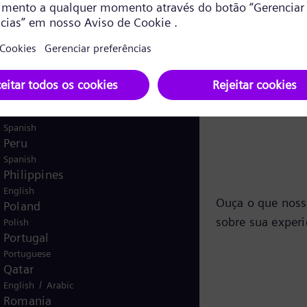
English
Norway
/
Norwegian
English
Oman
/
English
Arabic
Pakistan
/
English
Urdu
Panama
Spanish
Peru
Spanish
Philippines
English
Ouça o que noss
Poland
sobre sua experi
Polish
Portugal
Portuguese
Qatar
/
English
Arabic
Romania