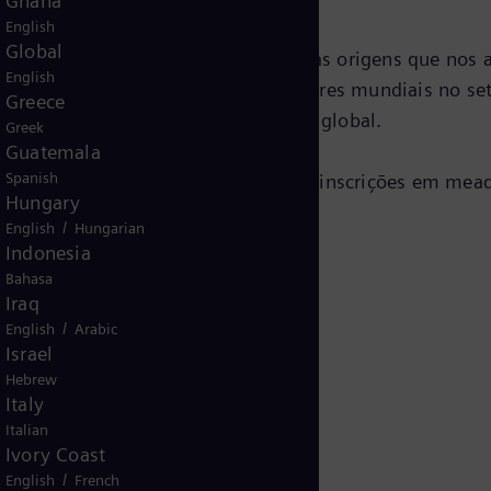
Ghana
English
Global
talentosos e ambiciosos de todas as origens que nos a
English
arreira em uma das organizações líderes mundiais no se
Greece
ntransigente por causar um impacto global.
Greek
Guatemala
Spanish
ro de 2024. Começaremos a aceitar inscrições em mea
Hungary
/
English
Hungarian
Indonesia
Bahasa
Iraq
/
English
Arabic
Israel
Hebrew
Italy
Italian
Ivory Coast
/
English
French