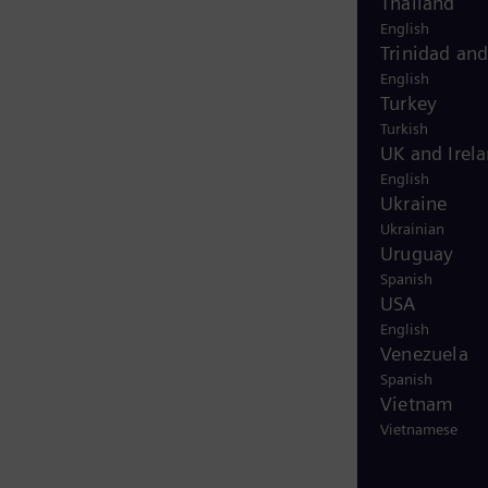
Thailand
English
Trinidad an
English
Turkey
Turkish
UK and Irel
English
Ukraine
Ukrainian
Uruguay
Spanish
USA
English
Venezuela
Spanish
Vietnam
Vietnamese