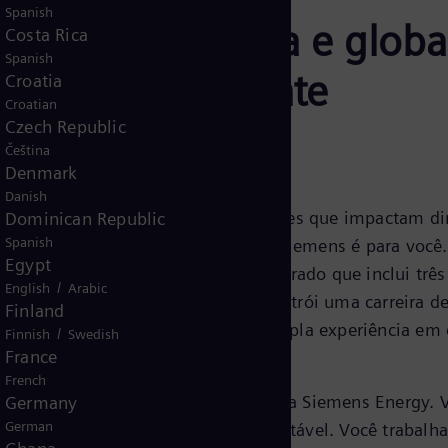
Spanish
equipe inovadora e glob
Costa Rica
Spanish
do – literalmente
Croatia
Croatian
Czech Republic
Čeština
Denmark
Danish
riência prática trabalhando em soluções que impactam 
Dominican Republic
Spanish
a de Pós-Graduação em Energia da Siemens é para você
Egypt
cém-formados em mestrado e doutorado que inclui três t
/
English
Arabic
imentos e habilidades enquanto constrói uma carreira d
Finland
s inovadoras, obter acesso a uma ampla experiência em 
/
Finnish
Swedish
France
ca.
French
s-Graduação, você se torna parte da Siemens Energy. V
Germany
German
ransição para um mundo mais sustentável. Você trabalhar