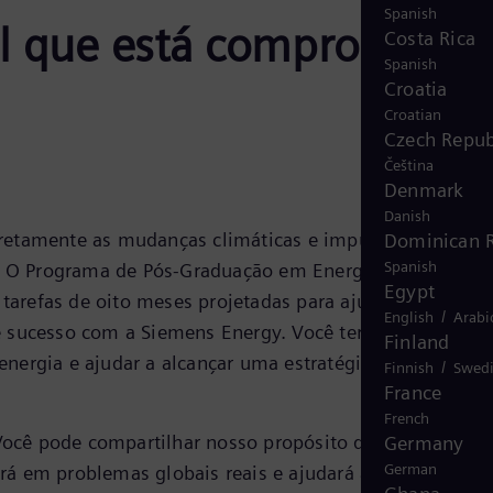
Spanish
al que está comprometid
Costa Rica
Spanish
Croatia
Croatian
Czech Repub
Čeština
Denmark
Danish
diretamente as mudanças climáticas e impulsionam a
Dominican R
Spanish
. O Programa de Pós-Graduação em Energia da Siemens 
Egypt
arefas de oito meses projetadas para ajudá-lo a
/
English
Arabi
e sucesso com a Siemens Energy. Você terá o suporte
Finland
energia e ajudar a alcançar uma estratégia ambiciosa
/
Finnish
Swed
France
French
ocê pode compartilhar nosso propósito de energizar a
Germany
German
á em problemas globais reais e ajudará a criar soluçõe