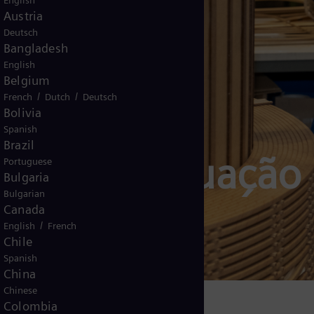
English
Austria
Deutsch
Bangladesh
English
Belgium
/
/
French
Dutch
Deutsch
Bolivia
Spanish
Brazil
e Pós-Graduação
Portuguese
Bulgaria
Bulgarian
ergy
Canada
/
English
French
Chile
Spanish
China
Chinese
Colombia