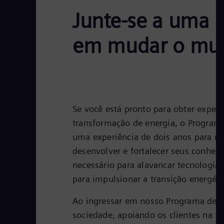
Junte-se a uma 
em mudar o mun
Se você está pronto para obter expe
transformação de energia, o Program
uma experiência de dois anos para re
desenvolver e fortalecer seus conhec
necessário para alavancar tecnologia
para impulsionar a transição energéti
Ao ingressar em nosso Programa de Pó
sociedade, apoiando os clientes na t