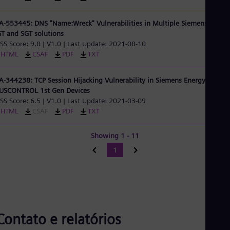
A-553445: DNS "Name:Wreck" Vulnerabilities in Multiple Siemens Energ
T and SGT solutions
SS Score: 9.8 | V1.0 | Last Update: 2021-08-10
HTML
CSAF
PDF
TXT
A-344238: TCP Session Hijacking Vulnerability in Siemens Energy
USCONTROL 1st Gen Devices
SS Score: 6.5 | V1.0 | Last Update: 2021-03-09
HTML
CSAF
PDF
TXT
Showing 1 - 11
1
Contato e relatórios