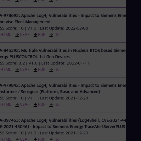
Tri
Eng
Tur
A-978692: Apache Log4j Vulnerabilities - Impact to Siemens Energy
Tur
nivise Fleet Management
UK 
SS Score: 10 | V1.0 | Last Update: 2022-02-08
Eng
HTML
CSAF
PDF
TXT
Ukr
Ukr
Ur
A-845392: Multiple Vulnerabilities in Nucleus RTOS based Siemens
Spa
ergy PLUSCONTROL 1st Gen Devices
US
SS Score: 8.2 | V1.0 | Last Update: 2022-01-11
Eng
HTML
CSAF
PDF
TXT
Ve
Spa
A-479842: Apache Log4j Vulnerabilities - Impact to Siemens Energy
Vi
nsformer / Sensgear (Platform, Basic and Advanced)
Vie
SS Score: 10 | V1.1 | Last Update: 2021-12-23
HTML
CSAF
PDF
TXT
A-397453: Apache Log4j Vulnerabilities (Log4Shell, CVE-2021-44228,
E-2021-45046) - Impact to Siemens Energy TraceAlertServerPLUS
SS Score: 10 | V1.0 | Last Update: 2021-12-20
HTML
CSAF
PDF
TXT