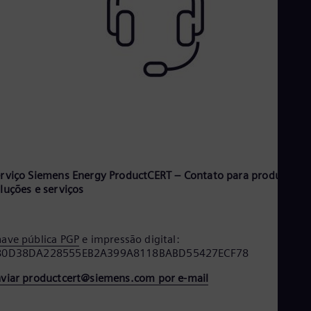
rviço Siemens Energy ProductCERT – Contato para produtos,
luções e serviços
ave pública PGP
e impressão digital:
80D38DA228555EB2A399A8118BABD55427ECF78
viar productcert@siemens.com por e-mail