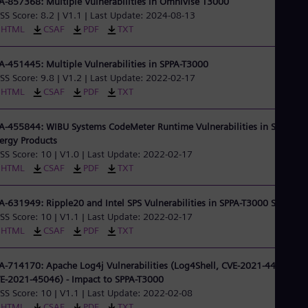
A-857368: Multiple Vulnerabilities in Omnivise T3000
Eng
SS Score: 8.2 | V1.1 | Last Update: 2024-08-13
Ro
HTML
CSAF
PDF
TXT
Eng
Sau
A-451445: Multiple Vulnerabilities in SPPA-T3000
Eng
Ser
SS Score: 9.8 | V1.2 | Last Update: 2022-02-17
Ser
HTML
CSAF
PDF
TXT
Sin
Eng
A-455844: WIBU Systems CodeMeter Runtime Vulnerabilities in Siemens
Slo
ergy Products
Slo
SS Score: 10 | V1.0 | Last Update: 2022-02-17
Slo
HTML
CSAF
PDF
TXT
Slo
Sou
Eng
A-631949: Ripple20 and Intel SPS Vulnerabilities in SPPA-T3000 Solution
Spa
SS Score: 10 | V1.1 | Last Update: 2022-02-17
Spa
HTML
CSAF
PDF
TXT
Sw
Swe
Swi
A-714170: Apache Log4j Vulnerabilities (Log4Shell, CVE-2021-44228,
Deu
E-2021-45046) - Impact to SPPA-T3000
Tha
SS Score: 10 | V1.1 | Last Update: 2022-02-08
Eng
HTML
CSAF
PDF
TXT