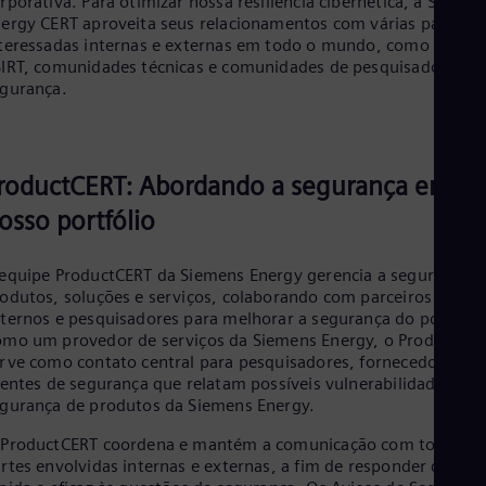
rporativa. Para otimizar nossa resiliência cibernética, a Siemen
Cze
ergy CERT aproveita seus relacionamentos com várias partes
Češ
teressadas internas e externas em todo o mundo, como redes
De
IRT, comunidades técnicas e comunidades de pesquisadores d
Dan
gurança.
Dom
Spa
Eg
Eng
Fin
roductCERT: Abordando a segurança em
Fin
osso portfólio
Fra
Fre
Ge
equipe ProductCERT da Siemens Energy gerencia a segurança d
Ger
odutos, soluções e serviços, colaborando com parceiros
Gh
ternos e pesquisadores para melhorar a segurança do portfólio
Eng
mo um provedor de serviços da Siemens Energy, o ProductCE
Glo
rve como contato central para pesquisadores, fornecedores e
Eng
ientes de segurança que relatam possíveis vulnerabilidades de
Gr
gurança de produtos da Siemens Energy.
Gre
Gu
ProductCERT coordena e mantém a comunicação com todas as
Spa
rtes envolvidas internas e externas, a fim de responder de for
Hu