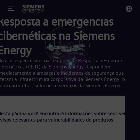
Resposta a emergências
You
cibernéticas na Siemens
Bra
Por
Energy
Glo
ossos especialistas nas equipes de Resposta a Emergências
Eng
ibernéticas (CERT) da Siemens Energy respondem
mediatamente a ameaças e incidentes de segurança que
fetam a infraestrutura corporativa da Siemens Energy, bem
omo produtos, soluções e serviços da Siemens Energy.
Alg
Eng
esta página você encontrará informações sobre seus serviços,
Arg
visos relevantes para vulnerabilidades de produtos.
Spa
Aus
Eng