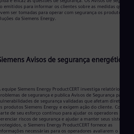
pida e eficaz às questões de segurança. Os Avisos de Seguranç
Eng
Ind
o emitidos para informar os clientes sobre as medidas que
vem ser tomadas para operar com segurança os produtos e
Bah
Ira
luções da Siemens Energy.
Eng
Isr
Heb
Ita
Ital
Ivo
Eng
Siemens Avisos de segurança energética
Ja
Jap
Ka
Kaz
Kor
 equipe Siemens Energy ProductCERT investiga relatórios de
Kor
roblemas de segurança e publica Avisos de Segurança para
Ku
ulnerabilidades de segurança validadas que afetam diretament
Eng
s produtos Siemens Energy e exigem ação do cliente. Como
Mal
arte de seu esforço contínuo para ajudar os operadores a
Eng
erenciar riscos de segurança e ajudar a manter seus sistemas
Me
rotegidos, o Siemens Energy ProductCERT fornece as
Spa
nformações necessárias para os operadores avaliarem o
Mo