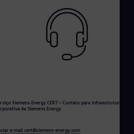
rviço Siemens Energy CERT – Contato para infraestrutura
rporativa da Siemens Energy
viar e-mail cert@siemens-energy.com