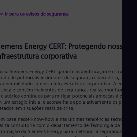
Aus
Deu
Ba
Ir para os avisos de segurança
Eng
Be
Fre
Bol
Spa
iemens Energy CERT: Protegendo nossa
Bra
Por
nfraestrutura corporativa
Bul
Bul
Ca
sso Siemens Energy CERT garante a identificação e o tratamen
pido de potenciais incidentes de segurança cibernética, ameaç
Eng
Chi
vulnerabilidades à nossa infraestrutura corporativa. A equipe
Spa
tecta e contém incidentes de segurança, realiza monitoramen
Chi
relatórios contínuos para mitigar potenciais ameaças à empres
Chi
 um estágio inicial e aconselha e apoia ativamente os parceiro
Co
etados em situações reais de crise.
Spa
Cos
m base nesse know-how e nas últimas tendências tecnológica
Spa
aliza consultoria com o departamento de Tecnologia da
Cro
formação da Siemens Energy para melhorar a segurança de TI
Cro