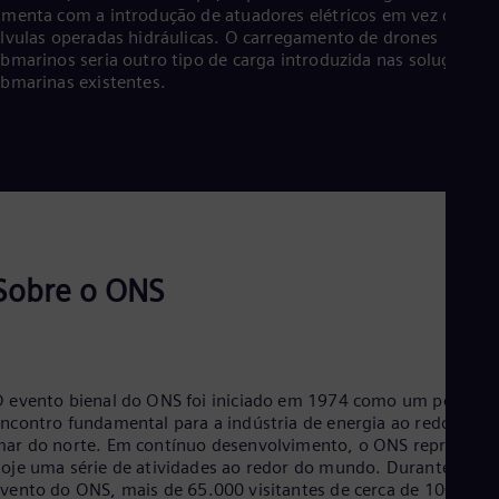
Eng
menta com a introdução de atuadores elétricos em vez de
Net
lvulas operadas hidráulicas. O carregamento de drones
Dut
bmarinos seria outro tipo de carga introduzida nas soluções
Nic
bmarinas existentes.
Spa
Nig
Eng
No
Nor
Om
Eng
Pak
Eng
Sobre o ONS
Pa
Spa
Per
Spa
Phi
Eng
 evento bienal do ONS foi iniciado em 1974 como um ponto d
Po
ncontro fundamental para a indústria de energia ao redor do
Pol
ar do norte. Em contínuo desenvolvimento, o ONS representa
Por
oje uma série de atividades ao redor do mundo. Durante o
Por
evento
do ONS, mais de 65.000 visitantes de cerca de 100
Qa