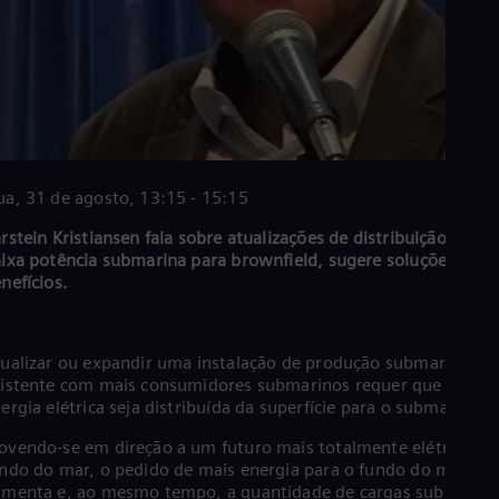
Eng
Ind
Bah
Ira
Eng
Isr
Heb
Ita
Ital
Ivo
a, 31 de agosto, 13:15 - 15:15
Eng
Ja
rstein Kristiansen fala sobre atualizações de distribuição de
Jap
ixa potência submarina para brownfield, sugere soluções e
Ka
nefícios.
Kaz
Kor
Kor
Ku
ualizar ou expandir uma instalação de produção submarina
istente com mais consumidores submarinos requer que mais
Eng
Mal
ergia elétrica seja distribuída da superfície para o submarino.
Eng
Me
vendo-se em direção a um futuro mais totalmente elétrico no
ndo do mar, o pedido de mais energia para o fundo do mar
Spa
Mo
menta e, ao mesmo tempo, a quantidade de cargas submarina