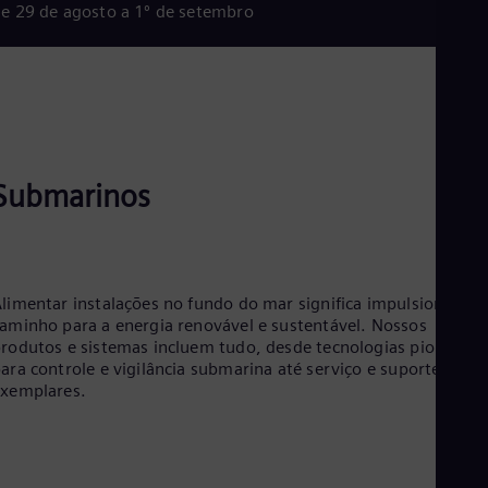
Aus
e 29 de agosto a 1º de setembro
Deu
Ba
Eng
Be
Fre
Bol
Spa
Bra
Submarinos
Por
Bul
Bul
Ca
Eng
Chi
limentar instalações no fundo do mar significa impulsionar o
Spa
aminho para a energia renovável e sustentável. Nossos
Chi
rodutos e sistemas incluem tudo, desde tecnologias pioneiras
Chi
ara controle e vigilância submarina até serviço e suporte
Co
xemplares.
Spa
Cos
Spa
Cro
Cro