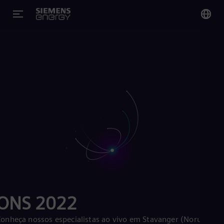
You
Bra
Por
Glo
Eng
Alg
Eng
Arg
ONS 2022
Spa
Aus
Eng
onheça nossos especialistas ao vivo em Stavanger (Noruega),