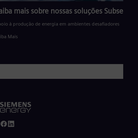
Tri
Eng
aiba mais sobre nossas soluções Subsea
Tur
Tur
oio à produção de energia em ambientes desafiadores
UK 
Eng
iba Mais
Ukr
Ukr
Ur
Spa
US
Eng
Ve
Spa
Vi
Vie