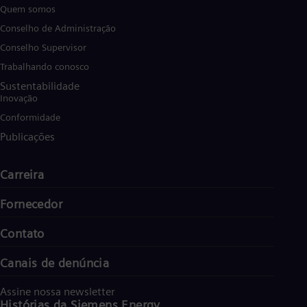
Eng
Quem somos
Ind
Conselho de Administração
Bah
Ira
Conselho Supervisor
Eng
Isr
Trabalhando conosco
Heb
Sustentabilidade
Ita
Inovação
Ital
Conformidade
Ivo
Eng
Publicações
Ja
Jap
Ka
Carreira
Kaz
Kor
Fornecedor
Kor
Ku
Contato
Eng
Mal
Canais de denúncia
Eng
Me
Spa
Assine nossa newsletter
Mo
Histórias da Siemens Energy