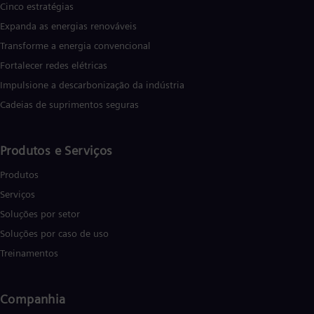
Cinco estratégias
Cze
Češ
Expanda as energias renováveis
De
Transforme a energia convencional
Dan
Dom
Fortalecer redes elétricas
Spa
Impulsione a descarbonização da indústria
Eg
Eng
Cadeias de suprimentos seguras
Fin
Fin
Fra
Produtos e Serviços
Fre
Ge
Produtos
Ger
Serviços
Gh
Eng
Soluções por setor
Glo
Soluções por caso de uso
Eng
Gr
Treinamentos
Gre
Gu
Spa
Companhia
Hu