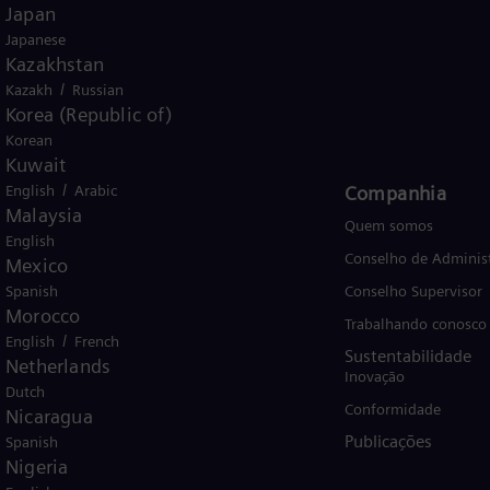
Japan
Japanese
Kazakhstan
/
Kazakh
Russian
Brazil
Korea (Republic of)
Korean
Kuwait
/
English
Produtos e Serviços
Arabic
Companhia
Malaysia
Produtos
Quem somos
English
Serviços
Conselho de Adminis
Mexico
Spanish
Soluções por setor
Conselho Supervisor
Morocco
Soluções por caso de uso
Trabalhando conosco
/
English
French
Sustentabilidade
Treinamentos
Netherlands
Inovação
Dutch
Conformidade
Nicaragua
Publicações
Spanish
Nigeria