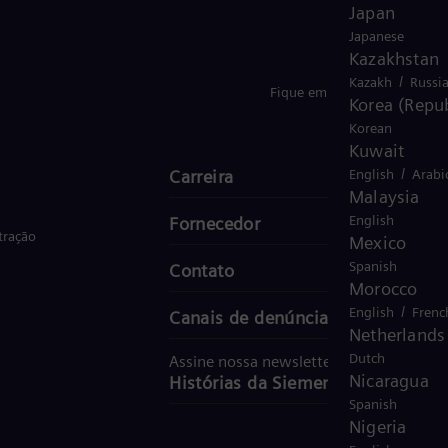
Japan
Japanese
Kazakhstan
/
Kazakh
Russi
Fique em Contacto
Korea (Repub
Korean
Kuwait
/
Carreira
English
Arabi
Malaysia
English
Fornecedor
tração
Mexico
Spanish
Contato
Morocco
/
English
Frenc
Canais de denúncia
Netherlands
Dutch
Assine nossa newsletter
Nicaragua
Histórias da Siemens Energy
Spanish
Nigeria