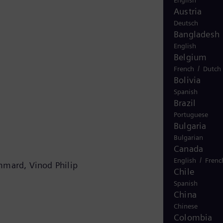
English
Austria
Deutsch
Bangladesh
English
Belgium
/
French
Dutch
Bolivia
Spanish
Brazil
Portuguese
Bulgaria
Bulgarian
Canada
/
English
Frenc
mmard, Vinod Philip
Chile
Spanish
China
Chinese
Colombia