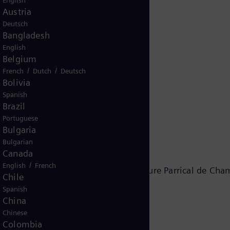
English
Austria
Deutsch
Bangladesh
English
Belgium
/
/
French
Dutch
Deutsch
Bolivia
Spanish
2581
Brazil
Portuguese
Bulgaria
Bulgarian
Canada
/
English
French
Karim Amin, Tim Oliver Holt, Anne-Laure Parrical de Cha
Chile
Spanish
China
Chinese
Colombia