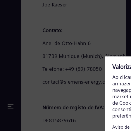
Joe Kaeser
Contato:
Anel de Otto-Hahn 6
81739 Munique (Munich), Alemanha
Telefone: +49 (89) 78050
contact@siemens-energy.com
Número de registo de IVA:
DE815879616