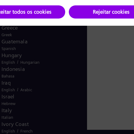
Ghana
English
Global
o 18, Seção 2 do Tratado de Mídia Estatal Alemão (MSt
English
Greece
Greek
Guatemala
KG
Spanish
Hungary
/
English
Hungarian
Indonesia
Bahasa
Iraq
/
English
Arabic
Israel
Hebrew
Italy
Italian
Ivory Coast
/
English
French