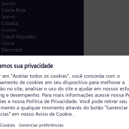
Spanish
Costa Rica
Spanish
Croatia
Croatian
Czech Republic
Čeština
Denmark
Danish
Dominican Republic
Spanish
Egypt
/
English
Arabic
Finland
/
Finnish
Swedish
France
French
Germany
German