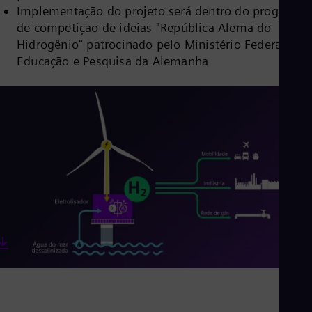
Cze
Implementação do projeto será dentro do programa
Češ
de competição de ideias "República Alemã do
De
Hidrogênio" patrocinado pelo Ministério Federal de
Dan
Educação e Pesquisa da Alemanha
Dom
Spa
Eg
Eng
Fin
Fin
Fra
Fre
Ge
Ger
Gh
Eng
Glo
Eng
Gr
Gre
Gu
Spa
Hu