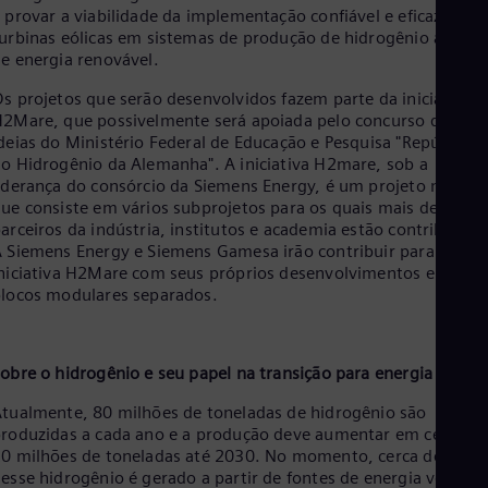
Tri
 provar a viabilidade da implementação confiável e eficaz de
Eng
urbinas eólicas em sistemas de produção de hidrogênio a parti
Tur
e energia renovável.
Tur
UK 
s projetos que serão desenvolvidos fazem parte da iniciativa
Eng
2Mare, que possivelmente será apoiada pelo concurso de
Ukr
deias do Ministério Federal de Educação e Pesquisa "República
Ukr
o Hidrogênio da Alemanha". A iniciativa H2mare, sob a
Ur
iderança do consórcio da Siemens Energy, é um projeto modula
Spa
ue consiste em vários subprojetos para os quais mais de 30
US
arceiros da indústria, institutos e academia estão contribuindo
Eng
 Siemens Energy e Siemens Gamesa irão contribuir para a
Ve
niciativa H2Mare com seus próprios desenvolvimentos em
Spa
locos modulares separados.
Vi
Vie
obre o hidrogênio e seu papel na transição para energia verde
tualmente, 80 milhões de toneladas de hidrogênio são
roduzidas a cada ano e a produção deve aumentar em cerca de
0 milhões de toneladas até 2030. No momento, cerca de 1%
esse hidrogênio é gerado a partir de fontes de energia verde. 