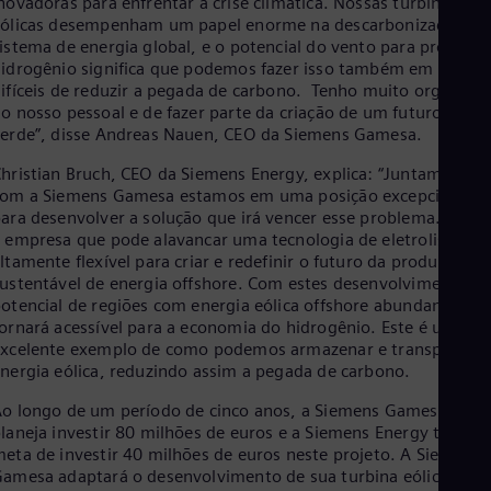
novadoras para enfrentar a crise climática. Nossas turbinas
Eng
ólicas desempenham um papel enorme na descarbonização do
Net
istema de energia global, e o potencial do vento para produzir
Dut
idrogênio significa que podemos fazer isso também em setore
Nic
ifíceis de reduzir a pegada de carbono. Tenho muito orgulho
Spa
o nosso pessoal e de fazer parte da criação de um futuro mais
Nig
erde”, disse Andreas Nauen, CEO da Siemens Gamesa.
Eng
No
hristian Bruch, CEO da Siemens Energy, explica: “Juntamente
Nor
om a Siemens Gamesa estamos em uma posição excepcional
Om
ara desenvolver a solução que irá vencer esse problema. Somo
Eng
 empresa que pode alavancar uma tecnologia de eletrolisador
Pak
ltamente flexível para criar e redefinir o futuro da produção
Eng
Pa
ustentável de energia offshore. Com estes desenvolvimentos, 
otencial de regiões com energia eólica offshore abundante se
Spa
Per
ornará acessível para a economia do hidrogênio. Este é um
Spa
xcelente exemplo de como podemos armazenar e transportar
Phi
nergia eólica, reduzindo assim a pegada de carbono.
Eng
Po
o longo de um período de cinco anos, a Siemens Gamesa
Pol
laneja investir 80 milhões de euros e a Siemens Energy tem a
Por
eta de investir 40 milhões de euros neste projeto. A Siemens
Por
amesa adaptará o desenvolvimento de sua turbina eólica
Qa