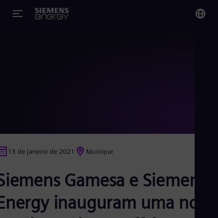
You
Bra
Por
Glo
Eng
13 de janeiro de 2021
Munique
Alg
Siemens Gamesa e Siemens
Eng
Arg
Spa
Energy inauguram uma nova
Aus
Eng