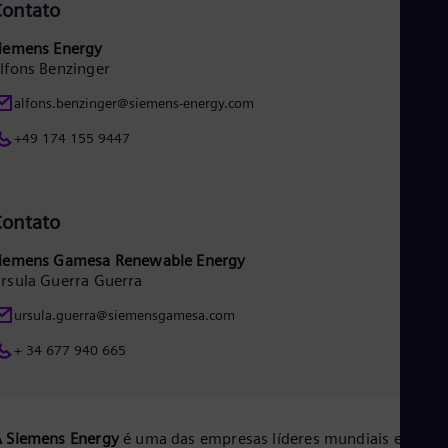
ontato
iemens Energy
lfons Benzinger
alfons.benzinger@siemens-energy.com
+49 174 155 9447
ontato
iemens Gamesa Renewable Energy
rsula Guerra Guerra
ursula.guerra@siemensgamesa.com
+ 34 677 940 665
 Siemens Energy
é uma das empresas líderes mundiais em