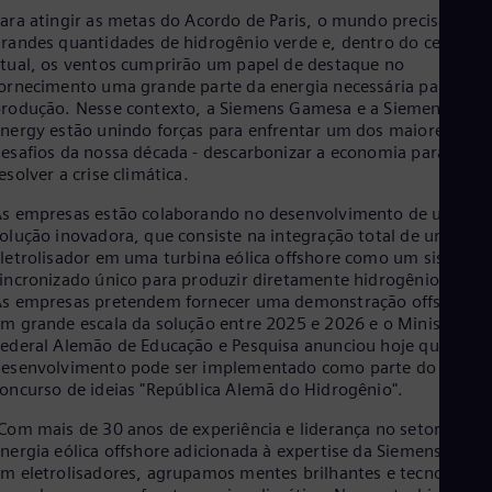
Eng
ara atingir as metas do Acordo de Paris, o mundo precisará de
Ind
randes quantidades de hidrogênio verde e, dentro do cenário
Bah
tual, os ventos cumprirão um papel de destaque no
Ira
ornecimento uma grande parte da energia necessária para a su
Eng
Isr
rodução. Nesse contexto, a Siemens Gamesa e a Siemens
nergy estão unindo forças para enfrentar um dos maiores
Heb
Ita
esafios da nossa década - descarbonizar a economia para
Ital
esolver a crise climática.
Ivo
s empresas estão colaborando no desenvolvimento de uma
Eng
Ja
olução inovadora, que consiste na integração total de um
Jap
letrolisador em uma turbina eólica offshore como um sistema
Ka
incronizado único para produzir diretamente hidrogênio verde
Kaz
s empresas pretendem fornecer uma demonstração offshore
Kor
m grande escala da solução entre 2025 e 2026 e o Ministério
Kor
ederal Alemão de Educação e Pesquisa anunciou hoje que o
Ku
esenvolvimento pode ser implementado como parte do
Eng
oncurso de ideias "República Alemã do Hidrogênio".
Mal
Eng
Com mais de 30 anos de experiência e liderança no setor de
Me
nergia eólica offshore adicionada à expertise da Siemens Ener
Spa
m eletrolisadores, agrupamos mentes brilhantes e tecnologias
Mo