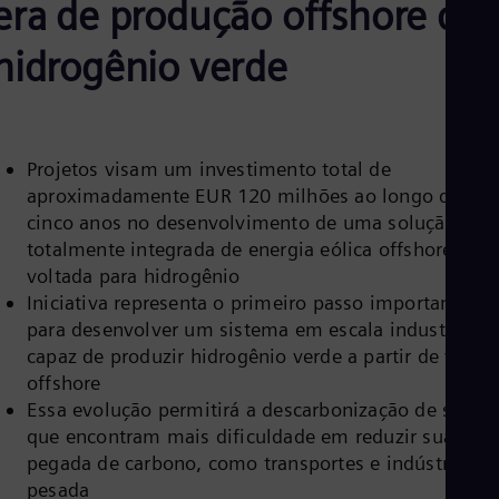
era de produção offshore de
Aus
Deu
Ba
hidrogênio verde
Eng
Be
Fre
Bol
Spa
Projetos visam um investimento total de
Bra
aproximadamente EUR 120 milhões ao longo de
Por
Bul
cinco anos no desenvolvimento de uma solução
Bul
totalmente integrada de energia eólica offshore
Ca
voltada para hidrogênio
Eng
Iniciativa representa o primeiro passo importante
Chi
Spa
para desenvolver um sistema em escala industrial
Chi
capaz de produzir hidrogênio verde a partir de vento
Chi
offshore
Co
Essa evolução permitirá a descarbonização de setore
Spa
Cos
que encontram mais dificuldade em reduzir sua
Spa
pegada de carbono, como transportes e indústria
Cro
pesada
Cro