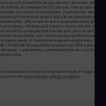
aior parte é proveniente de gás natural e de carvão, emitindo
30 milhões de toneladas de CO2 por ano, mais do que toda a
lemanha ou a indústria naval global. A substituição desse
onsumo poluente atual exigiria 820 GW de capacidade de
eração eólica, 26% a mais do que a capacidade eólica global
tual instalada. Olhando para o futuro, muitos estudos sugere
ue em 2050 a produção terá crescido para cerca de 500
ilhões de toneladas, com uma mudança significativa para o
idrogênio verde. O crescimento esperado exigirá entre 1.000
W e 4.000 GW de capacidade renovável até 2050 para atender
 demanda, o que destaca o grande potencial de crescimento d
nergia eólica.
ste comunicado à imprensa original em inglês e imagens estão
isponíveis em
www.siemens‑energy.com/press
.