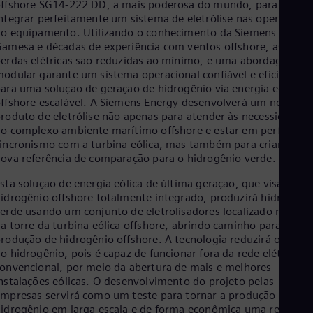
ffshore SG14-222 DD, a mais poderosa do mundo, para
Eng
ntegrar perfeitamente um sistema de eletrólise nas operações
Ro
o equipamento. Utilizando o conhecimento da Siemens
Eng
amesa e décadas de experiência com ventos offshore, as
Sau
erdas elétricas são reduzidas ao mínimo, e uma abordagem
Eng
odular garante um sistema operacional confiável e eficiente
Ser
ara uma solução de geração de hidrogênio via energia eólica
Ser
ffshore escalável. A Siemens Energy desenvolverá um novo
Sin
roduto de eletrólise não apenas para atender às necessidades
Eng
o complexo ambiente marítimo offshore e estar em perfeito
Slo
incronismo com a turbina eólica, mas também para criar uma
Slo
ova referência de comparação para o hidrogênio verde.
Slo
Slo
sta solução de energia eólica de última geração, que visa gerar
Sou
idrogênio offshore totalmente integrado, produzirá hidrogêni
Eng
erde usando um conjunto de eletrolisadores localizado na bas
Spa
a torre da turbina eólica offshore, abrindo caminho para a
Spa
Sw
rodução de hidrogênio offshore. A tecnologia reduzirá o custo
o hidrogênio, pois é capaz de funcionar fora da rede elétrica
Swe
Swi
onvencional, por meio da abertura de mais e melhores
Deu
nstalações eólicas. O desenvolvimento do projeto pelas
Tha
mpresas servirá como um teste para tornar a produção de
Eng
idrogênio em larga escala e de forma econômica uma realidad