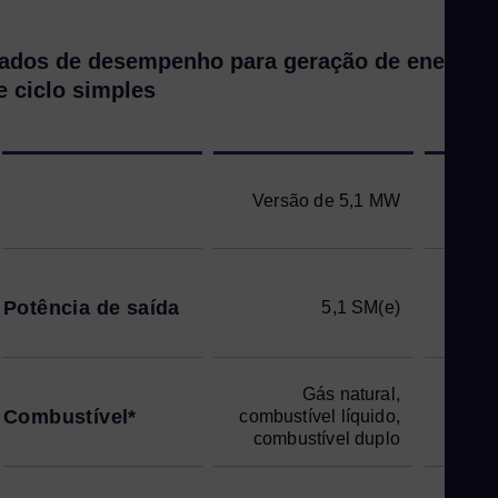
ados de desempenho para geração de energia
e ciclo simples
Versão de 5,1 MW
Ver
Potência de saída
5,1 SM(e)
Gás natural,
Combustível*
combustível líquido,
combu
combustível duplo
com