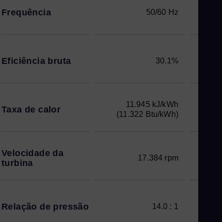
Frequência
50/60 Hz
Eficiência bruta
30.1%
11.945 kJ/kWh
1
Taxa de calor
(11.322 Btu/kWh)
11
Velocidade da
17.384 rpm
turbina
Relação de pressão
14.0 : 1