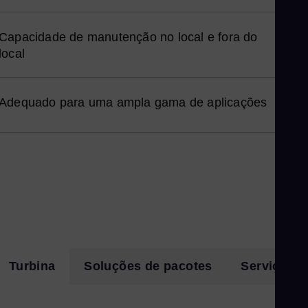
Spa
Nig
Capacidade de manutenção no local e fora do
Eng
local
No
Nor
Om
Adequado para uma ampla gama de aplicações
Eng
Pak
Eng
Pa
Spa
Pe
Spa
Phi
Turbina
Soluções de pacotes
Serviço
Eng
Po