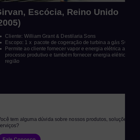
irvan, Escócia, Reino Unido
2005)
Cliente: William Grant & Destilaria Sons
Escopo: 1 x pacote de cogeração de turbina a gás SGT-10
Permite ao cliente fornecer vapor e energia elétrica ao seu
processo produtivo e também fornecer energia elétrica para
região
ocê tem alguma dúvida sobre nossos produtos, soluções e
erviços?
Fale Conosco