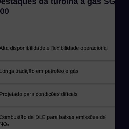
estaques da turbina a gás SGT-
Ka
00
Kaz
Kor
Kor
Ku
Alta disponibilidade e flexibilidade operacional
Eng
Ma
Eng
Longa tradição em petróleo e gás
Me
Spa
Mo
Projetado para condições difíceis
Eng
Ne
Dut
Combustão de DLE para baixas emissões de
Ni
NOₓ