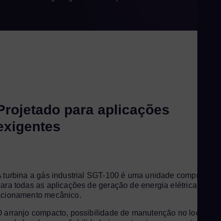
Do
Spa
Eg
Eng
Fin
Fin
Fr
Fre
Projetado para aplicações
Ge
exigentes
Ger
Gh
Eng
Gl
 turbina a gás industrial SGT-100 é uma unidade comprovada
ara todas as aplicações de geração de energia elétrica e
Eng
acionamento mecânico.
Gr
 arranjo compacto, possibilidade de manutenção no local ou
Gre