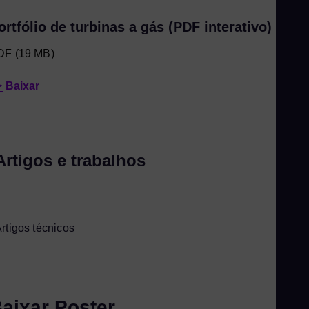
ortfólio de turbinas a gás (PDF interativo)
DF
(19 MB)
Baixar
Artigos e trabalhos
rtigos técnicos
aixar Poster