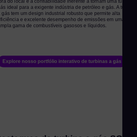
ora do local e a confiabilidade inerente a tornam uma turbina 
Gu
ás ideal para a exigente indústria de petróleo e gás. A turbina
 gás tem um design industrial robusto que permite alta
Spa
ficiência e excelente desempenho de emissões em uma
Hu
mpla gama de combustíveis gasosos e líquidos.
Eng
Ind
Bah
Ira
Explore nosso portfólio interativo de turbinas a gás
Eng
Isr
Heb
Ital
Ita
Ivo
Eng
Ja
Jap