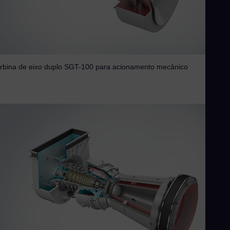
Slo
Sou
Eng
Sp
rbina de eixo duplo SGT-100 para acionamento mecânico
Spa
Sw
Swe
Swi
Deu
Th
Eng
Tri
Eng
Tu
Tur
UK 