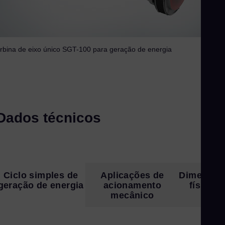
Eng
Uk
Ukr
rbina de eixo único SGT-100 para geração de energia
Ur
Spa
US
Eng
Ve
Dados técnicos
Spa
Vi
Vie
Ciclo simples de
Aplicações de
Dimensõe
geração de energia
acionamento
físicas
mecânico