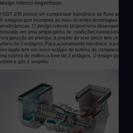
Design interno engenhoso
Pol
Por
 SGT-100 possui um compressor transônico de fluxo axial de
0 estágios que incorpora as mais recentes tecnologias
Por
erodinâmicas. O design robusto proporciona desempenho
Qat
timizado em uma ampla gama de condições operacionais.
ara geração de energia, o projeto de eixo único tem uma
Eng
urbina de 2 estágios. Para acionamento mecânico, o projeto d
Ro
ixo duplo tem um único estágio de turbina de compressor co
Eng
ma turbina de potência livre de 2 estágios. O design geral da
Sau
urbina a gás é simples.
Eng
Se
Ser
Si
Eng
Slo
Slo
Sl