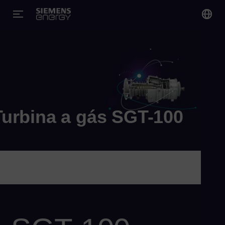
You
Bra
Por
Gl
Turbina a gás SGT-100
Eng
Alg
Eng
Arg