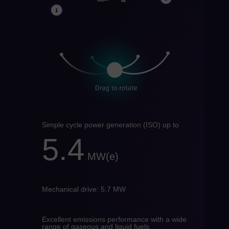
Eng
Chi
Spa
Ch
Chi
Co
Spa
Co
Simple cycle power generation (ISO) up to
Spa
5.4
Cro
MW(e)
Cro
Cz
Mechanical drive: 5.7 MW
Češ
De
Excellent emissions performance with a wide
Dan
range of gaseous and liquid fuels