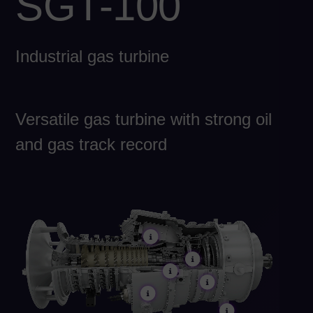
SGT-100
Spa
Aus
Industrial gas turbine
Eng
Aus
Deu
Ba
Versatile gas turbine with strong oil
Eng
and gas track record
Be
Fre
Bol
Spa
Bra
Por
Bul
Bul
Ca