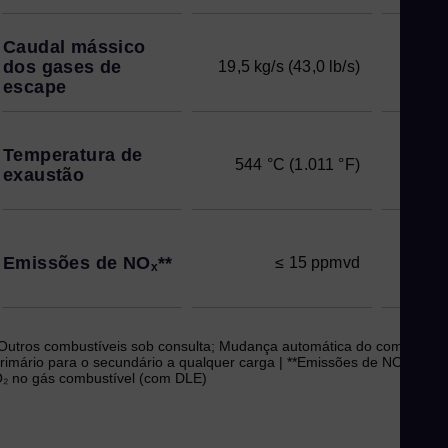
Caudal mássico
dos gases de
19,5 kg/s (43,0 lb/s)
21,0 
escape
Temperatura de
544 °C (1.011 °F)
549
exaustão
Emissões de NOₓ**
≤ 15 ppmvd
Outros combustíveis sob consulta; Mudança automática do combustíve
rimário para o secundário a qualquer carga | **Emissões de NOₓ a 15
₂ no gás combustível (com DLE)