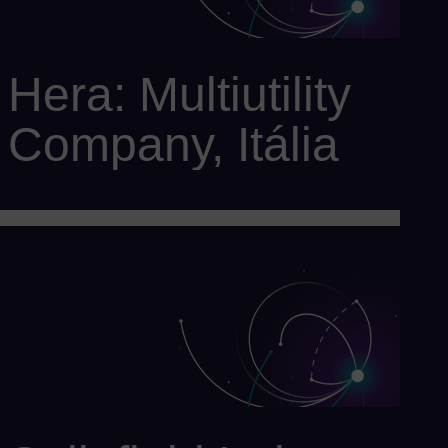
Hera: Multiutility
Company, Itália
Cliente: Gruppo HERA
Solução: 2 x turbina a gás SGT-A05 KB5S (embalada pela
Centrax)
Aumento da eficiência para 51%
Redução de emissões em 21.000kg de NOx e 2.500 toneladas
de CO2 a cada ano térmico. Isso equivale a tirar mais de 500
carros das ruas.