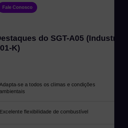
Ka
Fale Conosco
Kaz
Kor
Kor
estaques do SGT-A05 (Industrial
Ku
01-K)
Eng
Ma
Eng
Me
Spa
Adapta-se a todos os climas e condições
Mo
ambientais
Eng
Ne
Excelente flexibilidade de combustível
Dut
Ni