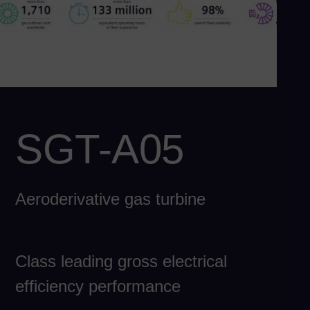
Eng
Chi
Spa
Ch
Chi
Co
SGT-A05
Spa
Co
Spa
Cro
Aeroderivative gas turbine
Cro
Cz
Class leading gross electrical
Češ
De
efficiency performance
Dan