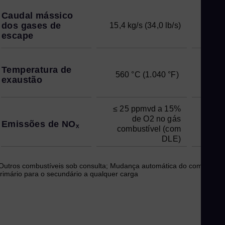
Caudal mássico
dos gases de
15,4 kg/s (34,0 lb/s)
21,3 
escape
Temperatura de
560 °C (1.040 °F)
4
exaustão
≤ 25 ppmvd a 15%
≤ 2
de O2 no gás
Emissões de NOₓ
combustível (com
com
DLE)
Outros combustíveis sob consulta; Mudança automática do combustíve
rimário para o secundário a qualquer carga