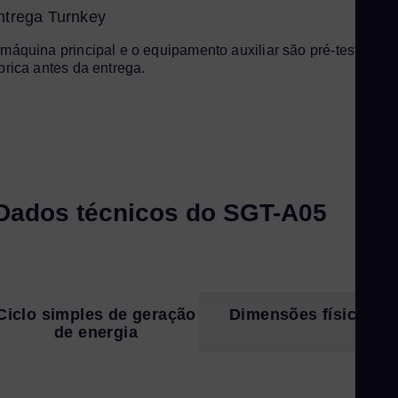
ntrega Turnkey
máquina principal e o equipamento auxiliar são pré-testados 
brica antes da entrega.
Dados técnicos do SGT-A05
Ciclo simples de geração
Dimensões físicas
de energia