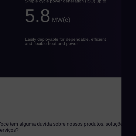
Simple cycle power generation (ISO) up to
Gu
5.8
Spa
MW(e)
Hu
Eng
Ind
Easily deployable for dependable, efficient
and flexible heat and power
Bah
Ira
Eng
Isr
Heb
Ital
Ita
Ivo
Eng
ocê tem alguma dúvida sobre nossos produtos, soluções e
Ja
erviços?
Jap