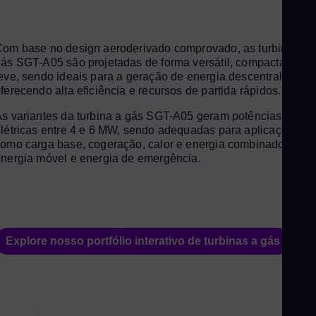
Spa
Aus
om base no design aeroderivado comprovado, as turbinas a
Eng
ás SGT-A05 são projetadas de forma versátil, compacta e
Aus
eve, sendo ideais para a geração de energia descentralizada,
ferecendo alta eficiência e recursos de partida rápidos.
Deu
Ba
s variantes da turbina a gás SGT-A05 geram potências
létricas entre 4 e 6 MW, sendo adequadas para aplicações
Eng
omo carga base, cogeração, calor e energia combinados,
Be
nergia móvel e energia de emergência.
Fre
Bol
Spa
Bra
Explore nosso portfólio interativo de turbinas a gás
Por
Bul
Bul
Ca