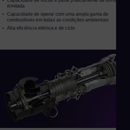
Capacidade de iniciar e parar praticamente de forma
ilimitada
Slo
Sou
Capacidade de operar com uma ampla gama de
combustíveis em todas as condições ambientais
Eng
Alta eficiência elétrica e de ciclo
Sp
Spa
Sw
Swe
Swi
Deu
Th
Eng
Tri
Eng
Tu
Tur
UK 