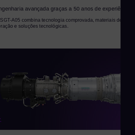
ngenharia avançada graças a 50 anos de experiência
Eng
Uk
SGT-A05 combina tecnologia comprovada, materiais de últim
ração e soluções tecnológicas.
Ukr
Ur
Spa
US
Eng
Ve
Spa
Vi
Vie