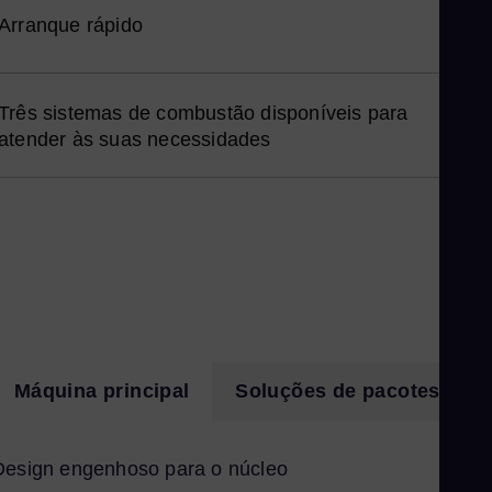
Spa
Arranque rápido
Nig
Eng
No
Três sistemas de combustão disponíveis para
Nor
atender às suas necessidades
Om
Eng
Pak
Eng
Pa
Spa
Pe
Spa
Máquina principal
Soluções de pacotes
Phi
Eng
Po
Design engenhoso para o núcleo