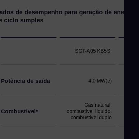
ados de desempenho para geração de energia
e ciclo simples
SGT-A05 KB5S
S
Potência de saída
4,0 MW(e)
Gás natural,
Combustível*
combustível líquido,
combu
combustível duplo
com