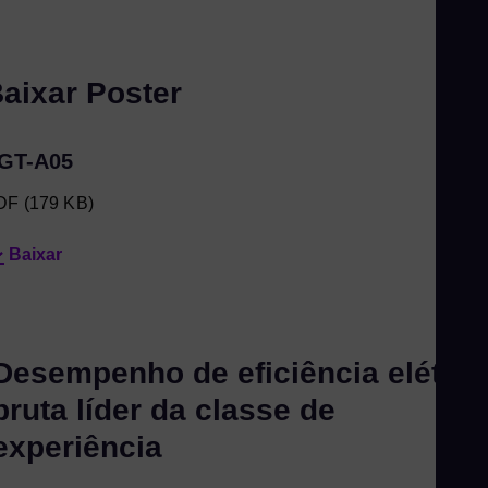
aixar Poster
GT-A05
DF
(179 KB)
Baixar
Desempenho de eficiência elétric
bruta líder da classe de
experiência