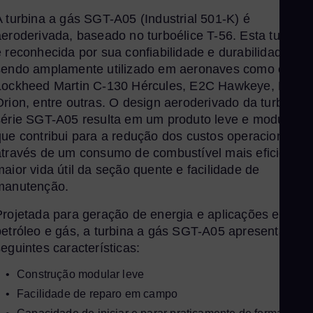
Pol
A turbina a gás SGT-A05 (Industrial 501-K) é
Por
aeroderivada, baseado no turboélice T-56. Esta turbina
Por
é reconhecida por sua confiabilidade e durabilidade,
Qat
sendo amplamente utilizado em aeronaves como o
Lockheed Martin C-130 Hércules, E2C Hawkeye, P-3
Eng
Orion, entre outras. O design aeroderivado da turbina d
Ro
série SGT-A05 resulta em um produto leve e modular,
Eng
que contribui para a redução dos custos operacionais
Sau
através de um consumo de combustível mais eficiente,
maior vida útil da seção quente e facilidade de
Eng
Se
manutenção.
Ser
Projetada para geração de energia e aplicações em
Si
petróleo e gás, a turbina a gás SGT-A05 apresenta as
seguintes características:
Eng
Slo
Construção modular leve
Slo
Facilidade de reparo em campo
Sl