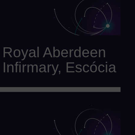
Royal Aberdeen
Infirmary, Escócia
Cliente: Serviço Nacional de Saúde (NHS), Grampian
Solução: 1 x turbina a gás SGT-A05 KB7S (embalada pela
Centrax)
O pacote de grupos geradores produz 5,5 MW de eletricidade
mais 12 toneladas de vapor por hora, garantindo a
disponibilidade de energia essencial para os serviços críticos
de segurança prestados em todo o maior complexo hospitalar
universitário da Europa.
Redução das emissões de CO2 em 17%