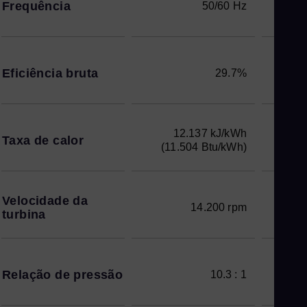
Frequência
50/60 Hz
Eficiência bruta
29.7%
12.137 kJ/kWh
Taxa de calor
(11.504 Btu/kWh)
(10
Velocidade da
14.200 rpm
turbina
Relação de pressão
10.3 : 1