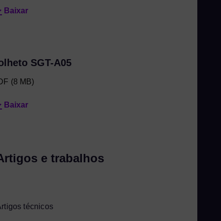
Baixar
olheto SGT-A05
DF
(8 MB)
Baixar
Artigos e trabalhos
rtigos técnicos