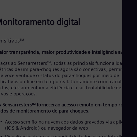
Eng
Net
Dut
onitoramento digital
Nic
Spa
Nig
Eng
ensitivos™
No
Nor
ior transparência, maior produtividade e inteligência avançad
Om
Eng
aças ao Sensarresters™, todas as principais funcionalidades
Pak
étricas de um para-choques agora são conectivas, permitindo
Eng
e você verifique o status do para-choques por meio de
Pa
licativos on-line em tempo real. Juntamente com a análise de
Spa
dos, eles aumentam a eficiência e a sustentabilidade de seus
Per
ivos e operações.
Spa
Phi
 Sensarresters™ fornecerão acesso remoto em tempo real aos
Eng
dos de monitoramento de para-choques.
Po
Pol
Acesso sem fio na nuvem aos dados gravados via aplicativo
Por
(IOS & Android) ou navegador da web
Por
Visualização do mapa mundial de todos os produtos™
Qa