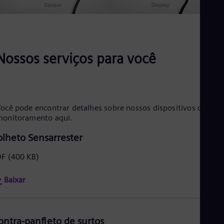
Nossos serviços para você
ocê pode encontrar detalhes sobre nossos dispositivos de
monitoramento aqui.
olheto Sensarrester
DF
(400 KB)
Baixar
ontra-panfleto de surtos