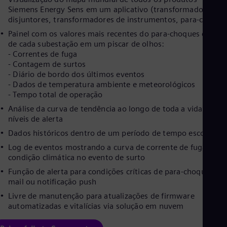
Siemens Energy Sens em um aplicativo (transformadores, GI
Eng
Ro
disjuntores, transformadores de instrumentos, para-choque
Eng
Painel com os valores mais recentes do para-choques dentro
Sau
de cada subestação em um piscar de olhos:
Eng
- Correntes de fuga
Ser
- Contagem de surtos
Ser
- Diário de bordo dos últimos eventos
Sin
- Dados de temperatura ambiente e meteorológicos
Eng
- Tempo total de operação
Slo
Slo
Análise da curva de tendência ao longo de toda a vida útil c
Slo
níveis de alerta
Slo
Dados históricos dentro de um período de tempo escolhido
Sou
Eng
Log de eventos mostrando a curva de corrente de fuga e a
Spa
condição climática no evento de surto
Spa
Função de alerta para condições críticas de para-choques via
Sw
mail ou notificação push
Swe
Swi
Livre de manutenção para atualizações de firmware
Deu
automatizadas e vitalícias via solução em nuvem
Tha
Eng