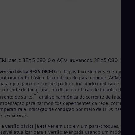
CM-basic 3EX5 080-0 e ACM-advanced 3EX5 080-1
versão básica 3EX5 080-0
do dispositivo Siemens Energy para
nitoramento básico da condição do para-choque (ACM) forne
a ampla gama de funções padrão, incluindo medição e exibiç
 corrente de fuga total, medição e exibição de impulso de
3ª
rrente de surto,
análise harmônica de corrente de fuga com
mpensação para harmônicos dependentes da rede, correção d
mperatura e indicação de condição por meio de LEDs nas cores
s semáforos.
 a versão básica já estiver em uso em um para-choques, é
ssível atualizar para a versão avançada usando um módulo se