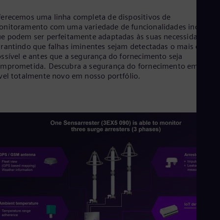
Aus
Deu
erecemos uma linha completa de dispositivos de
Ba
nitoramento com uma variedade de funcionalidades inovador
Eng
e podem ser perfeitamente adaptadas às suas necessidades,
Be
rantindo que falhas iminentes sejam detectadas o mais cedo
Fre
ssível e antes que a segurança do fornecimento seja
Bol
mprometida. Descubra a segurança do fornecimento em um
Spa
vel totalmente novo em nosso portfólio.
Bra
Por
Bul
Bul
Ca
Eng
Chi
Spa
Chi
Chi
Co
Spa
Cos
Spa
Cro
Cro