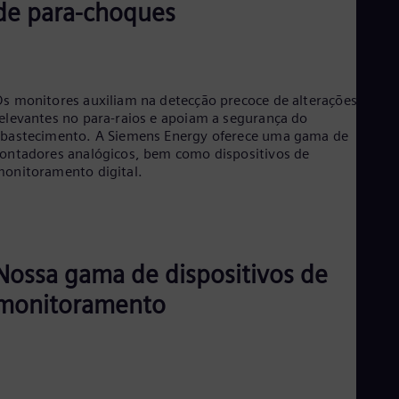
Eng
de para-choques
Ind
Bah
Ira
Eng
Isr
s monitores auxiliam na detecção precoce de alterações
Heb
elevantes no para-raios e apoiam a segurança do
Ita
bastecimento. A Siemens Energy oferece uma gama de
Ital
ontadores analógicos, bem como dispositivos de
Ivo
onitoramento digital.
Eng
Ja
Jap
Ka
Kaz
Kor
Nossa gama de dispositivos de
Kor
Ku
monitoramento
Eng
Mal
Eng
Me
Spa
Mo