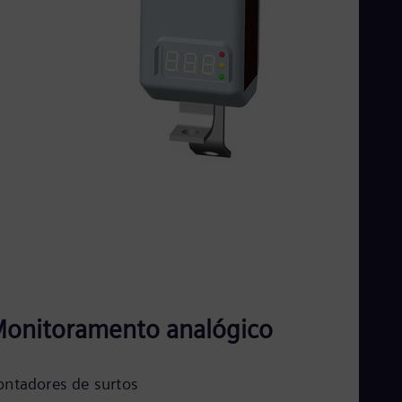
onitoramento analógico
ontadores de surtos