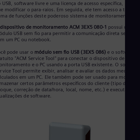
o USB, software livre e uma licença de acesso específica, sem te
e modificar o para-raios. Em seguida, ele tem acesso a toda a
ma de funções deste poderoso sistema de monitoramento.
O
dispositivo de monitoramento ACM 3EX5 080-1
possui um
dulo USB sem fio para permitir a comunicação direta sem fio
om um PC ou notebook.
cê pode usar o
módulo sem fio USB (3EX5 086)
e o software
atuito "ACM Service Tool" para conectar o dispositivo de
nitoramento e o PC usando a porta USB existente. O software
rvice Tool permite exibir, analisar e avaliar os dados medidos e
lculados em um PC. Ele também pode ser usado para modificar
mazenar certos parâmetros específicos do cliente (tipo de para
oque, correção de data/hora, local, nome, etc.) e executar
ualizações de software.