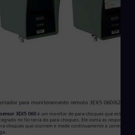
ontador para monitoramento remoto 3EX5 060/62
O
sensor 3EX5 060
é um monitor de para-choques que está
tegrado no fio terra do para-choques. Ele conta as respostas d
ra-choques que ocorrem e mede continuamente a corrente de
ga.