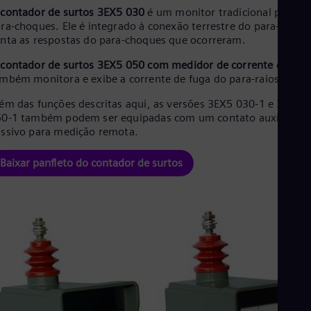
O
contador de surtos 3EX5 030
é um monitor tradicional para
ra-choques. Ele é integrado à conexão terrestre do para-raios 
nta as respostas do para-choques que ocorreram.
O
contador de surtos 3EX5 050 com medidor de corrente
de fug
mbém monitora e exibe a corrente de fuga do para-raios.
ém das funções descritas aqui, as versões 3EX5 030-1 e 3EX5
0-1 também podem ser equipadas com um contato auxiliar
ssivo para medição remota.
Baixar panfleto do contador de surtos