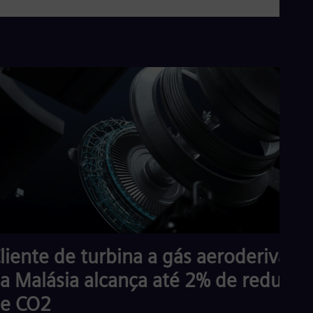
liente de turbina a gás aeroderivada
a Malásia alcança até 2% de redução
e CO2