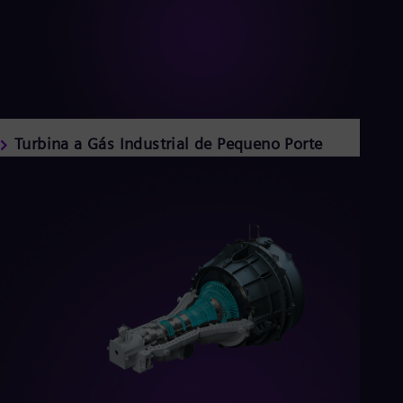
Tri
Eng
Tur
Tur
UK 
Eng
Ukr
Ukr
Turbina a Gás Industrial de Pequeno Porte
Ur
Spa
US
Eng
Ve
Spa
Vi
Vie