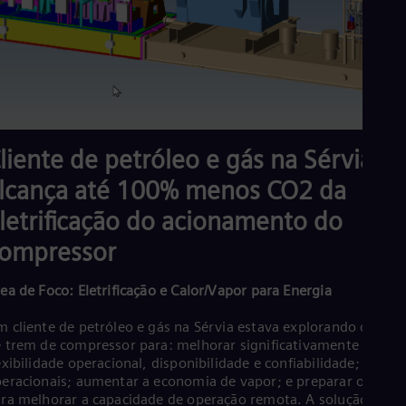
liente de petróleo e gás na Sérvia
lcança até 100% menos CO2 da
letrificação do acionamento do
ompressor
ea de Foco: Eletrificação e Calor/Vapor para Energia
 cliente de petróleo e gás na Sérvia estava explorando opções
 trem de compressor para: melhorar significativamente a
exibilidade operacional, disponibilidade e confiabilidade; e cust
eracionais; aumentar a economia de vapor; e preparar o ativo
ra melhorar a capacidade de operação remota. A solução inclu