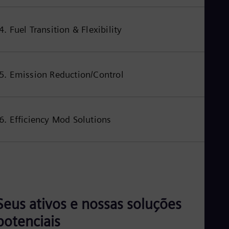
Eng
Ind
Bah
4. Fuel Transition & Flexibility
Ira
Eng
Isr
Heb
Ita
5. Emission Reduction/Control
Ital
Ivo
Eng
Ja
6. Efficiency Mod Solutions
Jap
Ka
Kaz
Kor
Kor
Ku
Eng
Mal
Eng
Seus ativos e nossas soluções
Me
Spa
potenciais
Mo