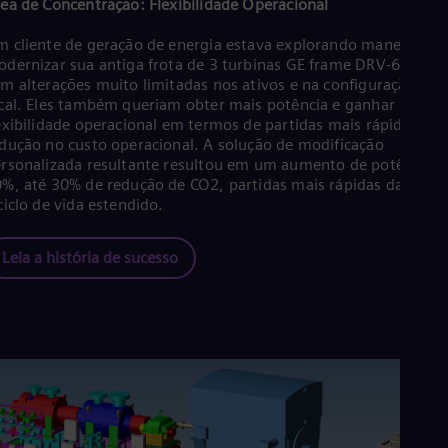
ea de Concentração: Flexibilidade Operacional
 cliente de geração de energia estava explorando maneiras d
dernizar sua antiga frota de 3 turbinas GE frame DRV-631 BF
m alterações muito limitadas nos ativos e na configuração do
cal. Eles também queriam obter mais potência e ganhar mais
exibilidade operacional em termos de partidas mais rápidas e
dução no custo operacional. A solução de modificação
rsonalizada resultante resultou em um aumento de potência d
%, até 30% de redução de CO2, partidas mais rápidas da turbi
ciclo de vida estendido.
Leia a história de sucesso