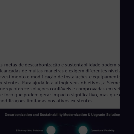
Aus
Deu
Ba
Eng
Be
Fre
Bol
Spa
Bra
Por
Bul
s metas de descarbonização e sustentabilidade podem ser
Bul
Ca
lcançadas de muitas maneiras e exigem diferentes níveis de
Eng
nvestimento e modificação de instalações e equipamentos
Chi
xistentes. Para ajudá-lo a atingir seus objetivos, a Siemens
Spa
nergy oferece soluções confiáveis e comprovadas em seis área
Chi
e foco que podem gerar impacto significativo, mas que exige
Chi
odificações limitadas nos ativos existentes.
Co
Spa
Cos
Spa
Cro
Cro