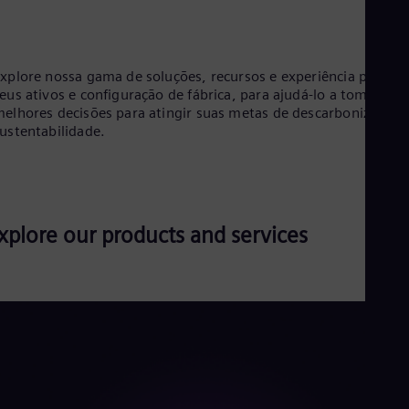
Eng
Net
Dut
Nic
xplore nossa gama de soluções, recursos e experiência para
Spa
eus ativos e configuração de fábrica, para ajudá-lo a tomar as
Nig
elhores decisões para atingir suas metas de descarbonização 
Eng
ustentabilidade.
No
Nor
Om
Eng
Pak
Eng
xplore our products and services
Pa
Spa
Per
Spa
Phi
Eng
Po
Pol
Por
Por
Qa