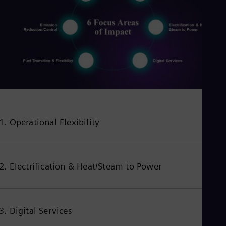
Cze
Češ
De
Dan
Dom
Spa
Eg
Eng
Fin
Fin
Fra
Fre
1. Operational Flexibility
Ge
Ger
Gh
Eng
Glo
2. Electrification & Heat/Steam to Power
Eng
Gr
Gre
Gu
Spa
3. Digital Services
Hu