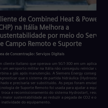
liente de Combined Heat & Power
CHP) na Itália Melhora a
ustentabilidade por meio do Serviço
e Campo Remoto e Suporte
ea de Concentração: Serviços Digitais
 cliente italiano que operava um SGT-300 em um aplicativo C
 um aeroporto militar na Itália não conseguiu reiniciar uma
rbina a gás após manutenção. A Siemens Energy conseguiu
agnosticar que o sistema de partida hidráulica (Hydrostart) ha
lhado e precisaria ser substituído. As peças foram enviadas e a
cnologia de Suporte Remoto foi usada para ajudar a equipe loc
 troca e recomissionamento do sistema Hydrostart, resultand
 maior sustentabilidade ao reduzir a pegada de CO2 e o temp
 inatividade do equipamento.