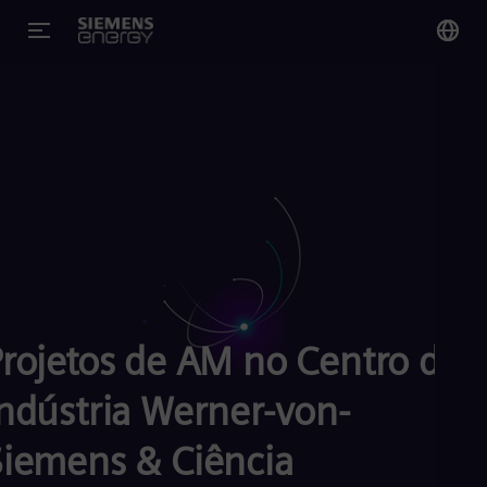
You
Bra
Por
Glo
Eng
Projetos de AM no Centro de
Alg
Eng
Indústria Werner-von-
Arg
Spa
Siemens & Ciência
Aus
Eng