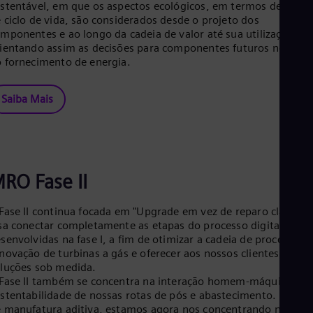
stentável, em que os aspectos ecológicos, em termos de análi
Eng
 ciclo de vida, são considerados desde o projeto dos
Net
mponentes e ao longo da cadeia de valor até sua utilização,
Dut
Nic
ientando assim as decisões para componentes futuros no cam
 fornecimento de energia.
Spa
Nig
Eng
Saiba Mais
No
Nor
Om
Eng
Pak
Eng
RO Fase II
Pa
Spa
Per
Fase II continua focada em "Upgrade em vez de reparo clássico"
Spa
sa conectar completamente as etapas do processo digitalizado
Phi
senvolvidas na fase I, a fim de otimizar a cadeia de processo d
Eng
novação de turbinas a gás e oferecer aos nossos clientes
Po
luções sob medida.
Pol
Fase II também se concentra na interação homem-máquina e n
Por
stentabilidade de nossas rotas de pós e abastecimento. Na áre
Por
 manufatura aditiva, estamos agora nos concentrando no repa
Qa