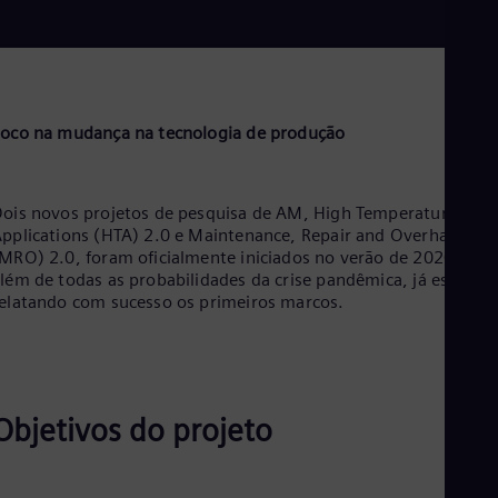
Aus
Deu
Ba
Eng
Be
Fre
oco na mudança na tecnologia de produção
Bol
Spa
Bra
Por
ois novos projetos de pesquisa de AM, High Temperature
Bul
pplications (HTA) 2.0 e Maintenance, Repair and Overhaul
Bul
MRO) 2.0, foram oficialmente iniciados no verão de 2020 e,
Ca
lém de todas as probabilidades da crise pandêmica, já estão
Eng
relatando com sucesso os primeiros marcos.
Chi
Spa
Chi
Chi
Co
Spa
Objetivos do projeto
Cos
Spa
Cro
Cro