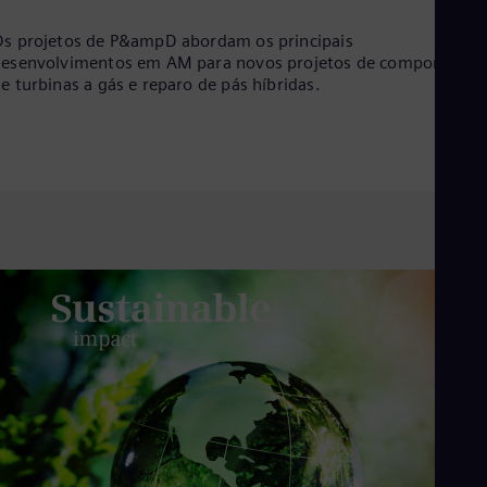
Cze
Češ
s projetos de P&ampD abordam os principais
De
esenvolvimentos em AM para novos projetos de componentes
Dan
e turbinas a gás e reparo de pás híbridas.
Dom
Spa
Eg
Eng
Fin
Fin
Fra
Fre
Ge
Ger
Gh
Eng
Glo
Eng
Gr
Gre
Gu
Spa
Hu