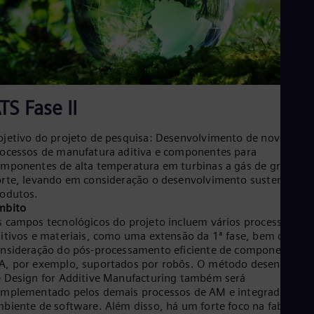
Eng
Ind
Bah
Ira
Eng
Isr
Heb
Ita
TS Fase II
Ital
Ivo
Eng
jetivo do projeto de pesquisa: Desenvolvimento de novos
Ja
ocessos de manufatura aditiva e componentes para
Jap
mponentes de alta temperatura em turbinas a gás de grande
Ka
rte, levando em consideração o desenvolvimento sustentável 
Kaz
odutos.
Kor
mbito
Kor
 campos tecnológicos do projeto incluem vários processos
Ku
itivos e materiais, como uma extensão da 1ª fase, bem como 
Eng
nsideração do pós-processamento eficiente de componentes d
Mal
, por exemplo, suportados por robôs. O método desenvolvid
Eng
 Design for Additive Manufacturing também será
Me
mplementado pelos demais processos de AM e integrado a u
Spa
biente de software. Além disso, há um forte foco na fabricaçã
Mo